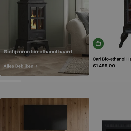
In Winkelwagen
Gietijzeren bio-ethanol haard
Carl Bio-ethanol H
Normale
€1.499,00
Alles Bekijken
prijs