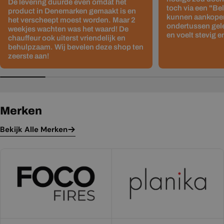
De levering duurde even omdat het
toch via een "Be
product in Denemarken gemaakt is en
kunnen aankopen
het verscheept moest worden. Maar 2
ondertussen gelev
weekjes wachten was het waard! De
en voelt stevig e
chauffeur ook uiterst vriendelijk en
behulpzaam. Wij bevelen deze shop ten
zeerste aan!
Merken
Bekijk Alle Merken