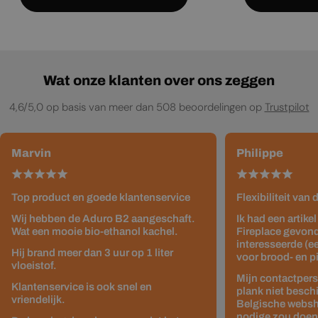
Wat onze klanten over ons zeggen
4,6/5,0 op basis van meer dan 508 beoordelingen op
Trustpilot
Marvin
Philippe
Top product en goede klantenservice
Flexibiliteit van
Wij hebben de Aduro B2 aangeschaft.
Ik had een artike
Wat een mooie bio-ethanol kachel.
Fireplace gevond
interesseerde (e
Hij brand meer dan 3 uur op 1 liter
voor brood- en p
vloeistof.
Mijn contactpers
Klantenservice is ook snel en
plank niet besch
vriendelijk.
Belgische websho
nodige zou doen z