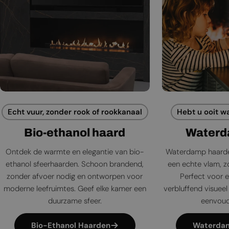
Echt vuur, zonder rook of rookkanaal
Hebt u ooit w
Bio-ethanol haard
Waterd
Ontdek de warmte en elegantie van bio-
Waterdamp haarde
ethanol sfeerhaarden. Schoon brandend,
een echte vlam, zo
zonder afvoer nodig en ontworpen voor
Perfect voor e
moderne leefruimtes. Geef elke kamer een
verbluffend visueel 
duurzame sfeer.
eenvoudi
Bio-Ethanol Haarden
Waterda