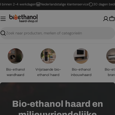
Ga
en 2-4 werkdagen
Nederlandstalige klantenservice
30 dagen bedenktijd
naar
inhoud
W
Zoeken
Bio-ethanol
Vrijstaande bio-
Bio-ethanol
Bio-et
wandhaard
ethanol haard
inbouwhaard
bran
Bio-ethanol haard en
milieuvriendelijke