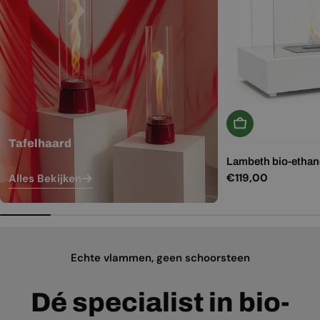
In Winkelwagen
Tafelhaard
Lambeth bio-ethano
Normale
€119,00
Alles Bekijken
prijs
Echte vlammen, geen schoorsteen
Dé specialist in bio-