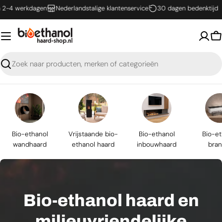
Ga
werkdagen
Nederlandstalige klantenservice
30 dagen bedenktijd
naar
inhoud
W
Zoeken
Bio-ethanol
Vrijstaande bio-
Bio-ethanol
Bio-et
wandhaard
ethanol haard
inbouwhaard
bran
Bio-ethanol haard en
milieuvriendelijke