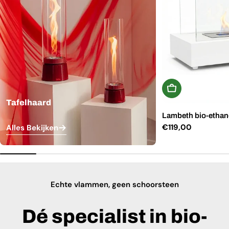
In Winkelwagen
Tafelhaard
Lambeth bio-ethano
Normale
€119,00
Alles Bekijken
prijs
Echte vlammen, geen schoorsteen
Dé specialist in bio-