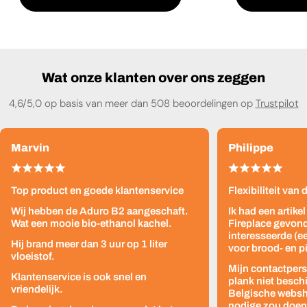
Wat onze klanten over ons zeggen
4,6/5,0 op basis van meer dan 508 beoordelingen op
Trustpilot
Marvin
Philippe
Top product en goede klantenservice
Flexibiliteit van
Wij hebben de Aduro B2 aangeschaft.
Ik had een artike
Wat een mooie bio-ethanol kachel.
Fireplace gevond
interesseerde (e
Hij brand meer dan 3 uur op 1 liter
voor brood- en p
vloeistof.
Mijn contactpers
Klantenservice is ook snel en
plank niet besch
vriendelijk.
Belgische websho
nodige zou doen z