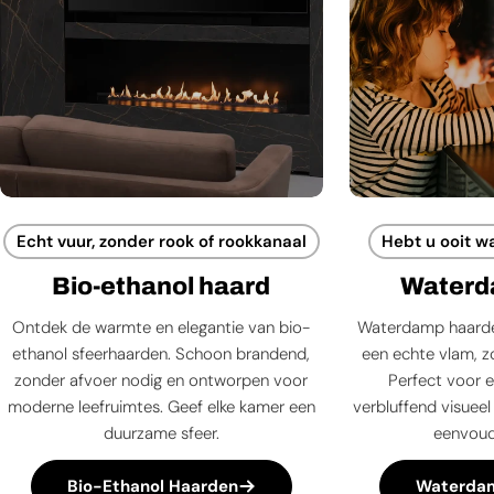
Echt vuur, zonder rook of rookkanaal
Hebt u ooit w
Bio-ethanol haard
Waterd
Ontdek de warmte en elegantie van bio-
Waterdamp haarde
ethanol sfeerhaarden. Schoon brandend,
een echte vlam, zo
zonder afvoer nodig en ontworpen voor
Perfect voor e
moderne leefruimtes. Geef elke kamer een
verbluffend visueel 
duurzame sfeer.
eenvoudi
Bio-Ethanol Haarden
Waterda