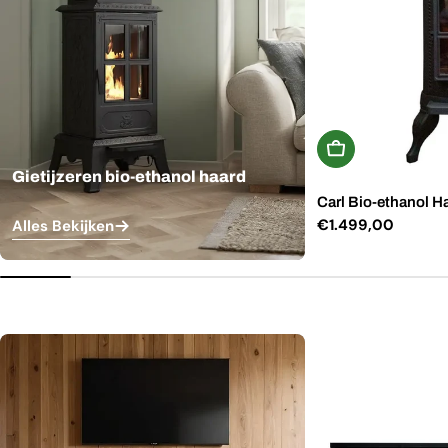
In Winkelwagen
Gietijzeren bio-ethanol haard
Carl Bio-ethanol H
Normale
€1.499,00
Alles Bekijken
prijs