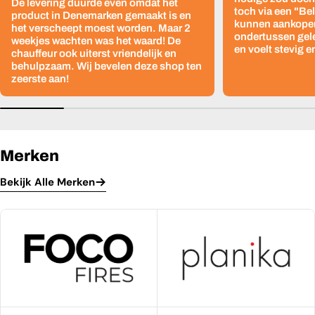
De levering duurde even omdat het
toch via een "Be
product in Denemarken gemaakt is en
kunnen aankopen
het verscheept moest worden. Maar 2
ondertussen gelev
weekjes wachten was het waard! De
en voelt stevig e
chauffeur ook uiterst vriendelijk en
behulpzaam. Wij bevelen deze shop ten
zeerste aan!
Merken
Bekijk Alle Merken