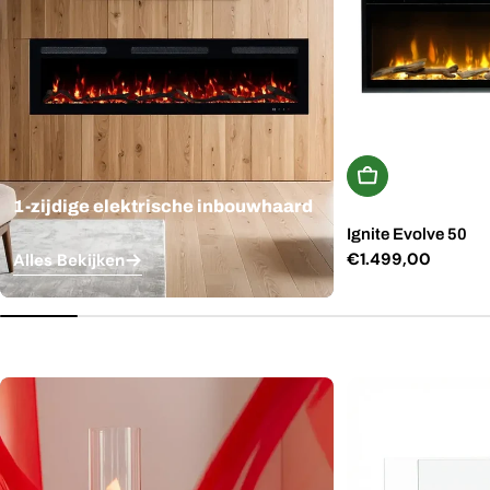
In Winkelwagen
1-zijdige elektrische inbouwhaard
Ignite Evolve 50
Normale
€1.499,00
Alles Bekijken
prijs