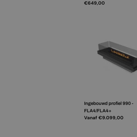
Normale
€649,00
prijs
Ingebouwd profiel 990 -
FLA4/FLA4+
Normale
Vanaf €9.099,00
prijs