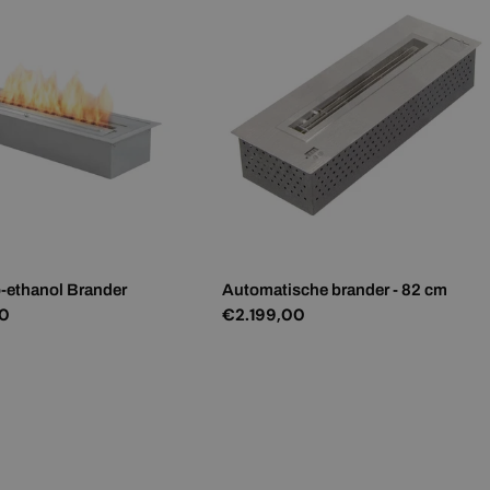
-ethanol Brander
Automatische brander - 82 cm
00
Normale
€2.199,00
prijs