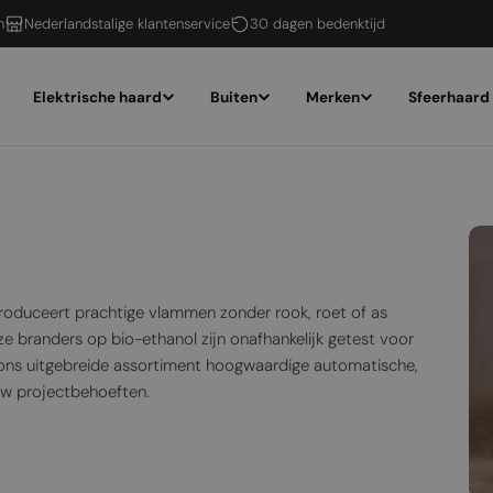
n
Nederlandstalige klantenservice
30 dagen bedenktijd
Elektrische haard
Buiten
Merken
Sfeerhaard
produceert prachtige vlammen zonder rook, roet of as
ze branders op bio-ethanol zijn onafhankelijk getest voor
k ons uitgebreide assortiment hoogwaardige automatische,
uw projectbehoeften.