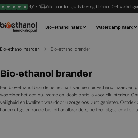
Ga
4,6 / 5
Alle haarden gratis bezorgd binnen 2-4 werkdage
naar
inhoud
Bio-ethanol haard
Waterdamp haard
Bio-ethanol haarden
Bio-ethanol brander
C
Bio-ethanol brander
o
Een bio-ethanol brander is het hart van een bio-ethanol haard en 
l
waardoor het een duurzame en ideale optie is voor elk interieur. On
veiligheid en kwaliteit waardoor u zorgeloos kunt genieten. Ontde
l
handmatige en ronde bio-ethanolbranders, perfect afgestemd op 
e
c