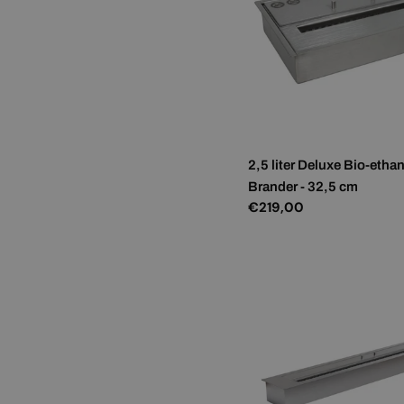
2,5 liter Deluxe Bio-etha
Brander - 32,5 cm
Normale
€219,00
prijs