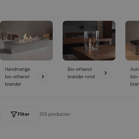
t
i
e
:
Handmatige
Bio-ethanol
Aut
bio-ethanol
brander rond
bio
brander
bra
Filter
103 producten