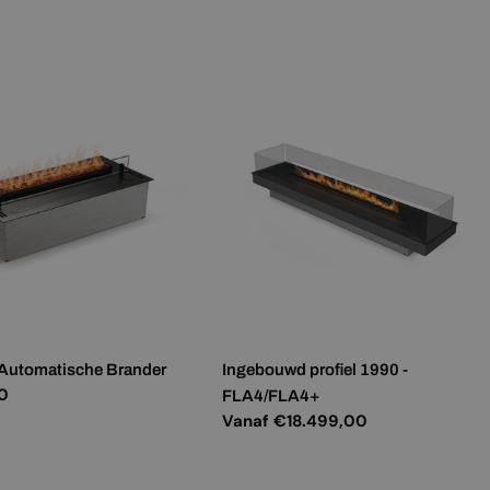
prijs
MALTESE
NORWEGIAN
POLISH
PORTUGUESE
ROMANIAN
RUSSIAN
SERBIAN
SLOVAK
SLOVENIAN
SPANISH
 Automatische Brander
Ingebouwd profiel 1990 -
SWEDISH
0
FLA4/FLA4+
Normale
Vanaf €18.499,00
TURKISH
prijs
UKRAINIAN