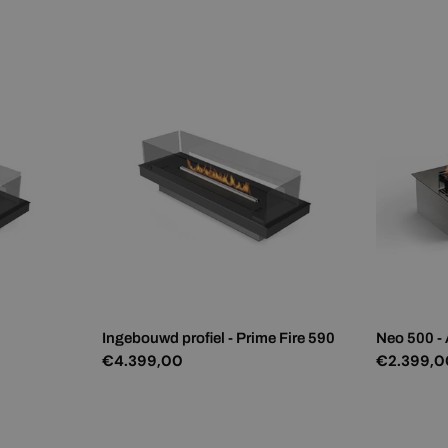
prijs
prijs
Ingebouwd profiel - Prime Fire 590
Neo 500 -
Normale
€4.399,00
Normale
€2.399,0
prijs
prijs