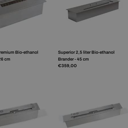
Premium Bio-ethanol
Superior 2,5 liter Bio-ethanol
 26 cm
Brander - 45 cm
Normale
€359,00
prijs