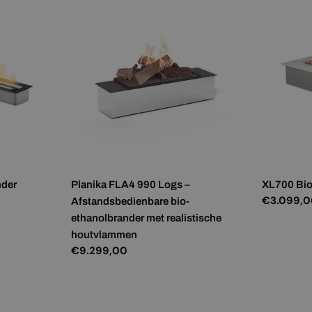
nder
Planika FLA4 990 Logs –
XL700 Bio
Normale
€3.099,
Afstandsbedienbare bio-
prijs
ethanolbrander met realistische
houtvlammen
Normale
€9.299,00
prijs