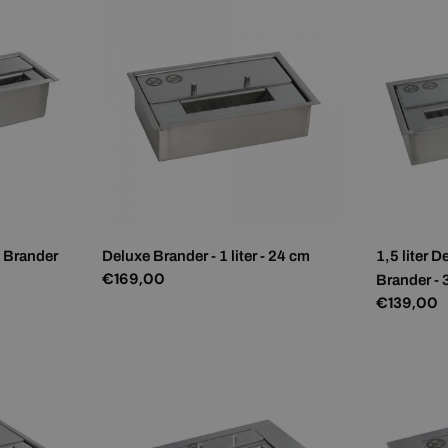
l Brander
Deluxe Brander - 1 liter - 24 cm
1,5 liter 
Normale
€169,00
Brander -
prijs
Normale
€139,00
prijs