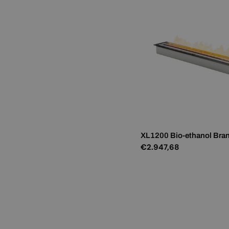
XL1200 Bio-ethanol Bra
Normale
€2.947,68
prijs