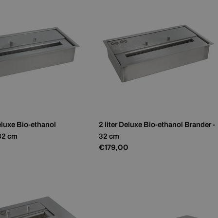
Deluxe Bio-ethanol
2 liter Deluxe Bio-ethanol Brander -
 32 cm
32 cm
Normale
€179,00
prijs