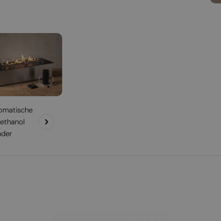
omatische
-ethanol
nder