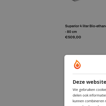
Superior 4 liter Bio-etha
- 80 cm
Normale
€509,00
prijs
Deze website
We gebruiken cookie
delen ook informati
kunnen combineren m