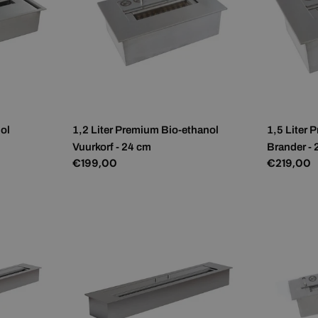
nol
1,2 Liter Premium Bio-ethanol
1,5 Liter 
Vuurkorf - 24 cm
Brander -
Normale
€199,00
Normale
€219,00
prijs
prijs