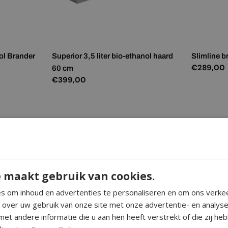
nol Brander
Superior 3,5 liter bio-ethanol haard
Slimline b
Normale
€289,00
60 cm
prijs
Normale
€399,00
prijs
 maakt gebruik van cookies.
s om inhoud en advertenties te personaliseren en om ons verke
e over uw gebruik van onze site met onze advertentie- en analys
et andere informatie die u aan hen heeft verstrekt of die zij h