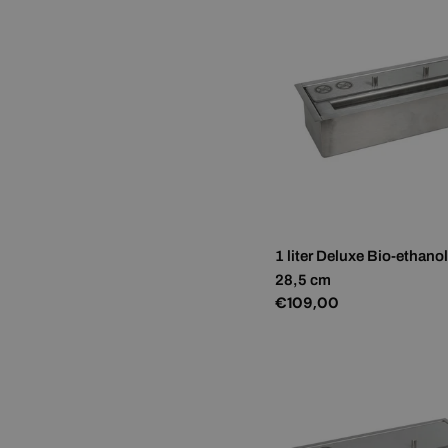
1 liter Deluxe Bio-ethano
28,5 cm
Normale
€109,00
prijs