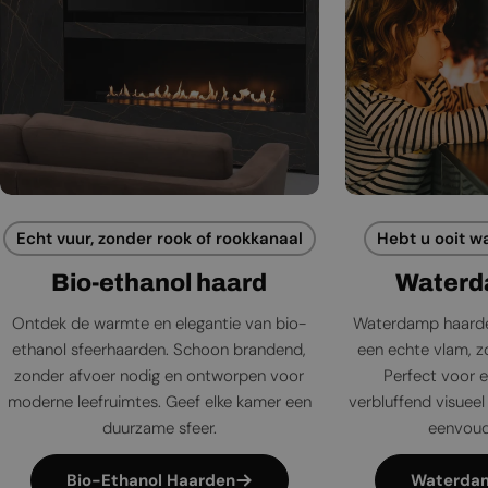
Echt vuur, zonder rook of rookkanaal
Hebt u ooit w
Bio-ethanol haard
Waterd
Ontdek de warmte en elegantie van bio-
Waterdamp haarde
ethanol sfeerhaarden. Schoon brandend,
een echte vlam, zo
zonder afvoer nodig en ontworpen voor
Perfect voor e
moderne leefruimtes. Geef elke kamer een
verbluffend visueel 
duurzame sfeer.
eenvoudi
Bio-Ethanol Haarden
Waterda