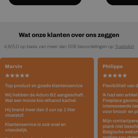
Wat onze klanten over ons zeggen
4,6/5,0 op basis van meer dan 508 beoordelingen op
Trustpilot
Marvin
Philippe
Top product en goede klantenservice
Flexibiliteit van
Wij hebben de Aduro B2 aangeschaft.
Ik had een artike
Wat een mooie bio-ethanol kachel.
Fireplace gevond
interesseerde (e
Hij brand meer dan 3 uur op 1 liter
voor brood- en p
vloeistof.
Mijn contactpers
Klantenservice is ook snel en
plank niet besch
vriendelijk.
Belgische websho
nodige zou doen z