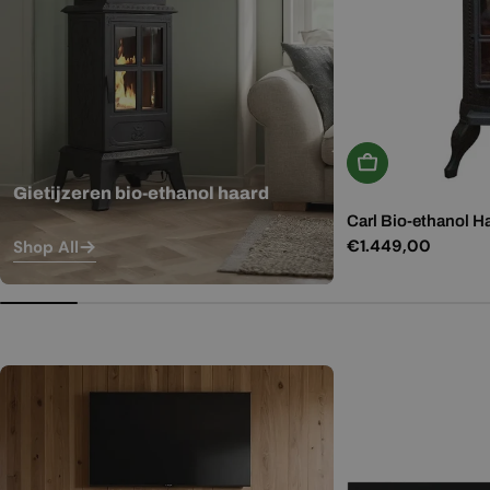
In Winkelwagen
Gietijzeren bio-ethanol haard
Carl Bio-ethanol H
Normale
€1.449,00
Shop All
prijs