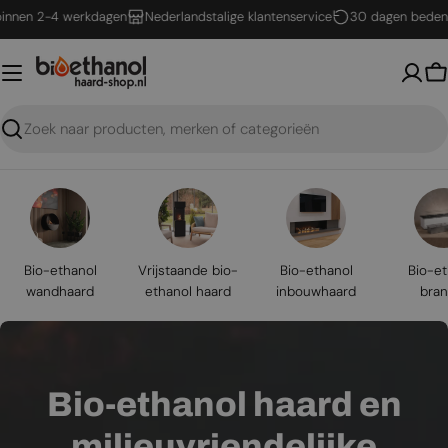
Ga
n 2-4 werkdagen
Nederlandstalige klantenservice
30 dagen bedenktijd
naar
inhoud
W
Zoeken
Bio-ethanol
Vrijstaande bio-
Bio-ethanol
Bio-et
wandhaard
ethanol haard
inbouwhaard
bran
Bio-ethanol haard en
milieuvriendelijke