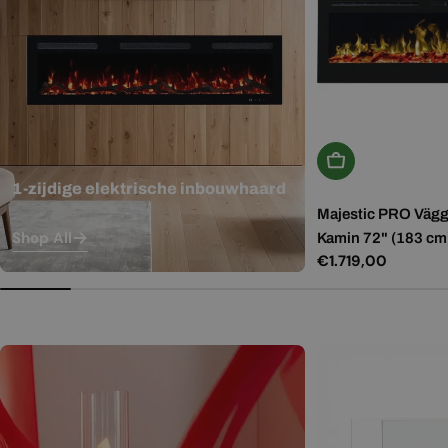
In Winkelwagen
1-zijdige elektrische inbouwhaard
Majestic PRO Vägg
Shop All
Kamin 72" (183 cm
Normale
€1.719,00
prijs