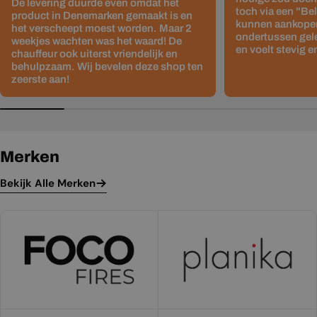
De levering duurde even omdat het
toch via een "Be
product in Denemarken gemaakt is en
kunnen aankopen
het verscheept moest worden. Maar 2
ondertussen gelev
weekjes wachten was het waard! De
en voelt stevig e
chauffeur ook uiterst vriendelijk en
behulpzaam. Wij bevelen deze shop ten
zeerste aan!
Merken
Bekijk Alle Merken