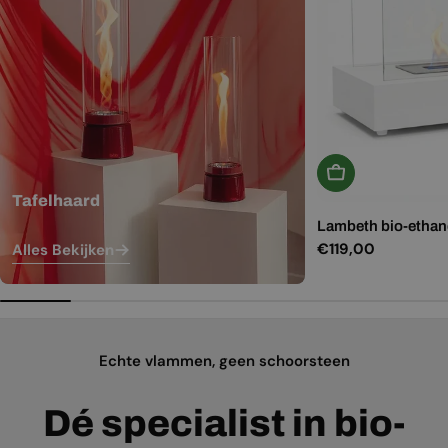
In Winkelwagen
Tafelhaard
Lambeth bio-ethano
Normale
€119,00
Alles Bekijken
prijs
Echte vlammen, geen schoorsteen
Dé specialist in bio-