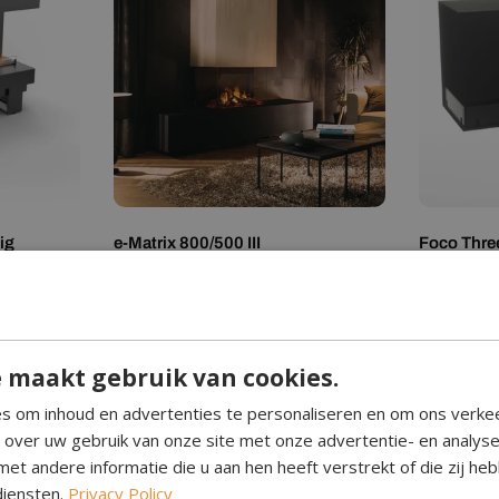
ig
e-Matrix 800/500 III
Foco Thre
Normale
€6.199,00
Normale
Vanaf €3
prijs
prijs
 maakt gebruik van cookies.
s om inhoud en advertenties te personaliseren en om ons verke
e over uw gebruik van onze site met onze advertentie- en analys
et andere informatie die u aan hen heeft verstrekt of die zij h
diensten.
Privacy Policy