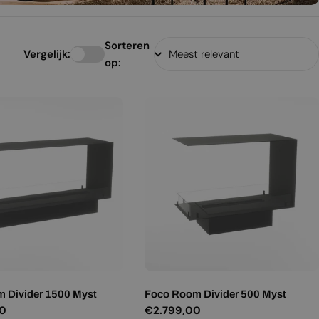
Sorteren
Vergelijk:
op:
 Divider 1500 Myst
Foco Room Divider 500 Myst
00
Normale
€2.799,00