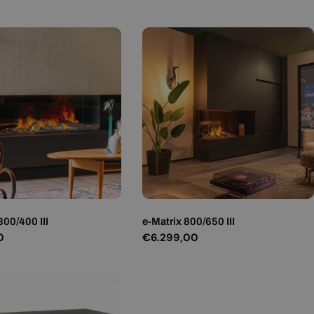
prijs
300/400 III
e-Matrix 800/650 III
0
Normale
€6.299,00
prijs