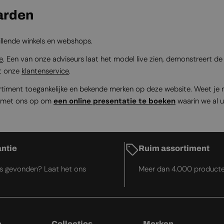
arden
hillende winkels en webshops.
e
. Een van onze adviseurs laat het model live zien, demonstreert 
et onze
klantenservice
.
iment toegankelijke en bekende merken op deze website. Weet je nie
t met ons op om
een online presentatie te boeken
waarin we al 
antie
Ruim assortiment
js gevonden? Laat het ons
Meer dan 4.000 product
e
Collecties
Merken