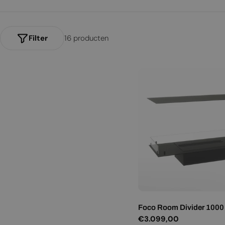
t
diverse toepassingen en ruimtes.
i
e
Filter
16 producten
:
Foco Room Divider 1000
Normale
€3.099,00