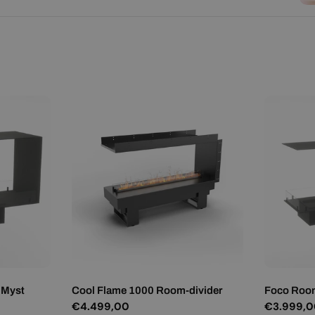
 Myst
Cool Flame 1000 Room-divider
Foco Room
Normale
€4.499,00
Normale
€3.999,