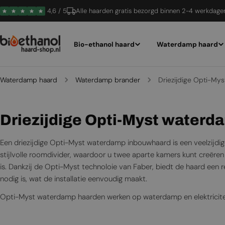
Ga
4,6 / 5
Alle haarden gratis bezorgd binnen 2-4 werkdage
naar
inhoud
Bio-ethanol haard
Waterdamp haard
Waterdamp haard
Waterdamp brander
Driezijdige Opti-My
C
Driezijdige Opti-Myst water
o
Een driezijdige Opti-Myst waterdamp inbouwhaard is een veelzijdige
l
stijlvolle roomdivider, waardoor u twee aparte kamers kunt creëre
is. Dankzij de Opti-Myst technoloie van Faber, biedt de haard een 
l
nodig is, wat de installatie eenvoudig maakt.
e
Opti-Myst waterdamp haarden werken op waterdamp en elektriciteit, 
c
elke ruimte. Deze haarden bieden een sfeervolle oplossing zonder 
voor moderne interieurs. Bij Bioethanolhaard-shop vindt u een br