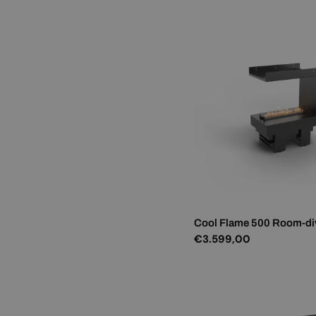
prijs
Cool Flame 500 Room-di
Normale
€3.599,00
prijs