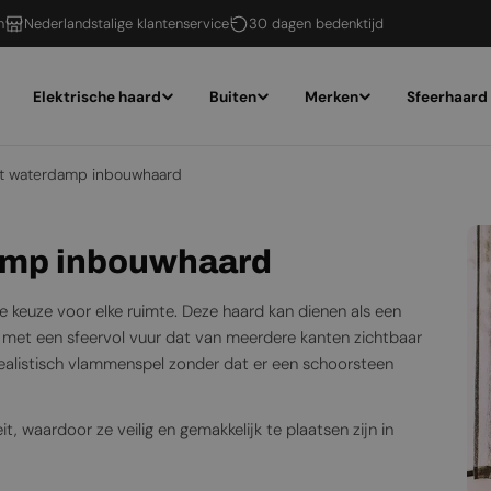
n
Nederlandstalige klantenservice
30 dagen bedenktijd
Elektrische haard
Buiten
Merken
Sfeerhaard
st waterdamp inbouwhaard
damp inbouwhaard
 keuze voor elke ruimte. Deze haard kan dienen als een
n met een sfeervol vuur dat van meerdere kanten zichtbaar
realistisch vlammenspel zonder dat er een schoorsteen
waardoor ze veilig en gemakkelijk te plaatsen zijn in
de noodzaak van een schoorsteen, wat ze ideaal maakt
eed assortiment aan waterdamp haarden, geschikt voor