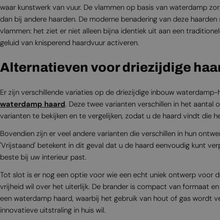
waar kunstwerk van vuur. De vlammen op basis van waterdamp zorgen
dan bij andere haarden. De moderne benadering van deze haarden sp
vlammen: het ziet er niet alleen bijna identiek uit aan een traditio
geluid van knisperend haardvuur activeren.
Alternatieven voor driezijdige ha
Er zijn verschillende variaties op de driezijdige inbouw waterdamp-h
waterdamp haard
. Deze twee varianten verschillen in het aantal
varianten te bekijken en te vergelijken, zodat u de haard vindt die 
Bovendien zijn er veel andere varianten die verschillen in hun ontwe
'Vrijstaand' betekent in dit geval dat u de haard eenvoudig kunt v
beste bij uw interieur past.
Tot slot is er nog een optie voor wie een echt uniek ontwerp voor d
vrijheid wil over het uiterlijk. De brander is compact van forma
een waterdamp haard, waarbij het gebruik van hout of gas wordt ve
innovatieve uitstraling in huis wil.