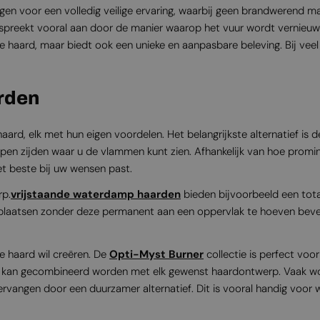
 voor een volledig veilige ervaring, waarbij geen brandwerend mate
reekt vooral aan door de manier waarop het vuur wordt vernieuwd. E
nele haard, maar biedt ook een unieke en aanpasbare beleving. Bij ve
arden
aard, elk met hun eigen voordelen. Het belangrijkste alternatief is d
 open zijden waar u de vlammen kunt zien. Afhankelijk van hoe promin
het beste bij uw wensen past.
rp.
vrijstaande waterdamp haarden
bieden bijvoorbeeld een tota
erplaatsen zonder deze permanent aan een oppervlak te hoeven beves
e haard wil creëren. De
Opti-Myst Burner
collectie is perfect voo
at en kan gecombineerd worden met elk gewenst haardontwerp. Vaak 
rvangen door een duurzamer alternatief. Dit is vooral handig voor