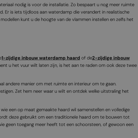
MALTESE
riaal nodig is voor de installatie. Zo bespaart u nog meer ruimte
r is iets tijdloos aan waterdamp die verandert in realistische
NORWEGIAN
el modellen kunt u de hoogte van de vlammen instellen en zelfs het
POLISH
PORTUGUESE
ROMANIAN
RUSSIAN
e
1-zijdige inbouw waterdamp haard
of de
2-zijdige inbouw
SERBIAN
ent u het vuur wilt laten zijn, is het aan te raden om ook deze twee
SLOVAK
al andere manier om met ruimte en interieur om te gaan.
SLOVENIAN
tigen. Zet hem neer waar u wilt en ontdek welke uitstraling het
SPANISH
SWEDISH
r wie een op maat gemaakte haard wil samenstellen en volledige
TURKISH
wordt deze gebruikt om een traditionele haard om te bouwen tot
 wie geen toegang meer heeft tot een schoorsteen, of gewoon een
UKRAINIAN