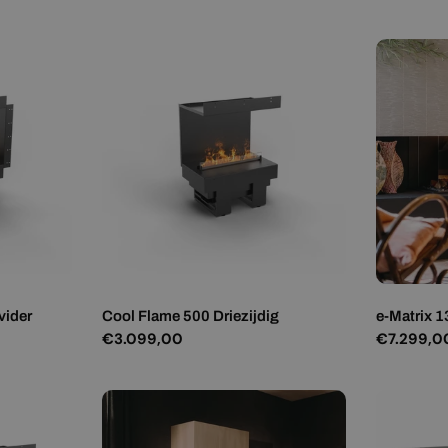
prijs
prijs
vider
Cool Flame 500 Driezijdig
e-Matrix 1
Normale
€3.099,00
Normale
€7.299,0
prijs
prijs