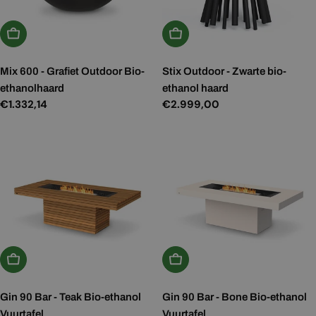
Kies Opties
Kies Opties
Mix 600 - Grafiet Outdoor Bio-
Stix Outdoor - Zwarte bio-
ethanolhaard
ethanol haard
Normale
€1.332,14
Normale
€2.999,00
prijs
prijs
Kies Opties
Kies Opties
Gin 90 Bar - Teak Bio-ethanol
Gin 90 Bar - Bone Bio-ethanol
Vuurtafel
Vuurtafel