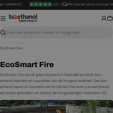
Ga
denktijd
4,6 / 5
Alle haarden gratis bezorgd binnen
naar
inhoud
W
Zoeken
EcoSmart Fire
C
EcoSmart Fire
o
EcoSmart Fire wordt geproduceerd in Australië en biedt bio-
ethanol haarden en vuurtafels van de hoogste kwaliteit. Een bio-
l
ethanol haard of vuurtafel van EcoSmart Fire kunt u zowel binnen
l
als buiten gebruiken, en dankzij de hoogwaardige materialen zijn
deze producten bijzonder geschikt voor buitengebruik. Met een
e
breed assortiment is er volop ruimte om uw eigen haard helemaal
c
naar wens samen te stellen.