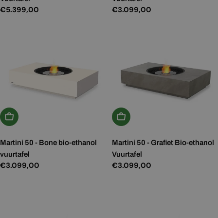
Normale
€5.399,00
Normale
€3.099,00
prijs
prijs
Kies Opties
Kies Opties
Martini 50 - Bone bio-ethanol
Martini 50 - Grafiet Bio-ethanol
vuurtafel
Vuurtafel
Normale
€3.099,00
Normale
€3.099,00
prijs
prijs