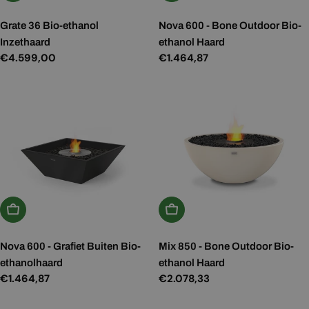
Grate 36 Bio-ethanol
Nova 600 - Bone Outdoor Bio-
Inzethaard
ethanol Haard
Normale
€4.599,00
Normale
€1.464,87
prijs
prijs
Kies Opties
Kies Opties
Nova 600 - Grafiet Buiten Bio-
Mix 850 - Bone Outdoor Bio-
ethanolhaard
ethanol Haard
Normale
€1.464,87
Normale
€2.078,33
prijs
prijs