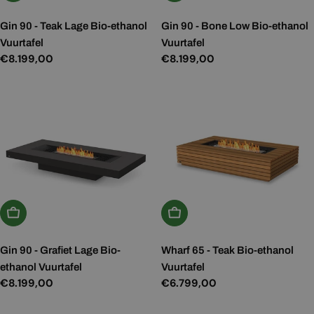
Gin 90 - Teak Lage Bio-ethanol
Gin 90 - Bone Low Bio-ethanol
Vuurtafel
Vuurtafel
Normale
€8.199,00
Normale
€8.199,00
prijs
prijs
Kies Opties
Kies Opties
Gin 90 - Grafiet Lage Bio-
Wharf 65 - Teak Bio-ethanol
ethanol Vuurtafel
Vuurtafel
Normale
€8.199,00
Normale
€6.799,00
prijs
prijs