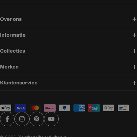
Over ons
Informatie
Collecties
Merken
Klantenservice
Betaalmethoden
Facebook
Instagram
Pinterest
YouTube