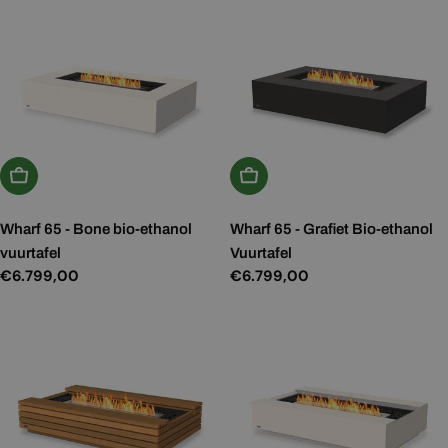
Kies Opties
Kies Opties
Wharf 65 - Bone bio-ethanol
Wharf 65 - Grafiet Bio-ethanol
vuurtafel
Vuurtafel
Normale
€6.799,00
Normale
€6.799,00
prijs
prijs