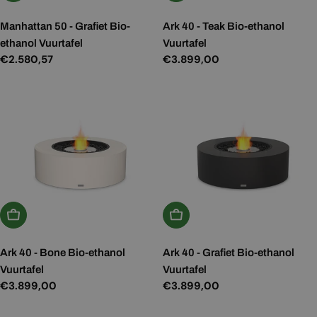
Manhattan 50 - Grafiet Bio-
Ark 40 - Teak Bio-ethanol
ethanol Vuurtafel
Vuurtafel
Normale
€2.580,57
Normale
€3.899,00
prijs
prijs
Kies Opties
Kies Opties
Ark 40 - Bone Bio-ethanol
Ark 40 - Grafiet Bio-ethanol
Vuurtafel
Vuurtafel
Normale
€3.899,00
Normale
€3.899,00
prijs
prijs