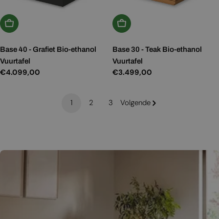
Kies Opties
Kies Opties
Base 40 - Grafiet Bio-ethanol
Base 30 - Teak Bio-ethanol
Vuurtafel
Vuurtafel
Normale
€4.099,00
Normale
€3.499,00
prijs
prijs
1
2
3
Volgende