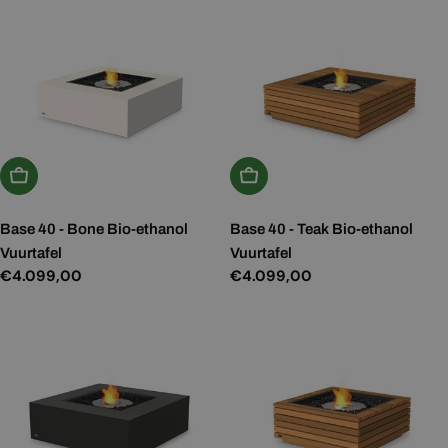
Kies Opties
Kies Opties
Base 40 - Bone Bio-ethanol
Base 40 - Teak Bio-ethanol
Vuurtafel
Vuurtafel
Normale
€4.099,00
Normale
€4.099,00
prijs
prijs