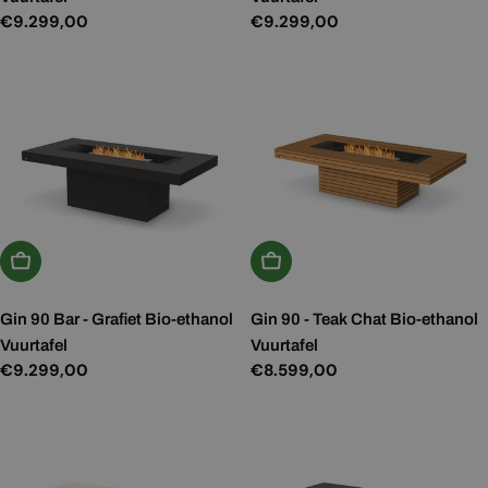
Normale
€9.299,00
Normale
€9.299,00
prijs
prijs
Kies Opties
Kies Opties
Gin 90 Bar - Grafiet Bio-ethanol
Gin 90 - Teak Chat Bio-ethanol
Vuurtafel
Vuurtafel
Normale
€9.299,00
Normale
€8.599,00
prijs
prijs