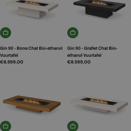
Kies Opties
Kies Opties
Gin 90 - Bone Chat Bio-ethanol
Gin 90 - Grafiet Chat Bio-
Vuurtafel
ethanol Vuurtafel
Normale
€8.599,00
Normale
€8.599,00
prijs
prijs
Kies Opties
Kies Opties