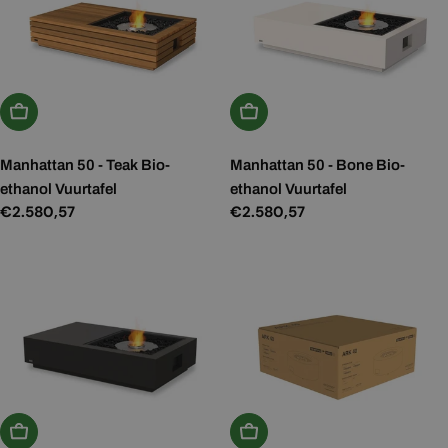
Kies Opties
Kies Opties
Manhattan 50 - Teak Bio-
Manhattan 50 - Bone Bio-
ethanol Vuurtafel
ethanol Vuurtafel
Normale
€2.580,57
Normale
€2.580,57
prijs
prijs
Kies Opties
Kies Opties