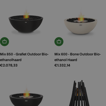
Kies Opties
Kies Opties
Mix 850 - Grafiet Outdoor Bio-
Mix 600 - Bone Outdoor Bio-
ethanolhaard
ethanol Haard
Normale
€2.078,33
Normale
€1.332,14
prijs
prijs