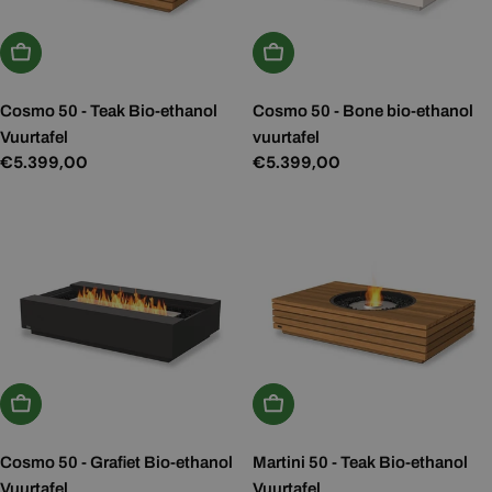
Kies Opties
Kies Opties
Cosmo 50 - Teak Bio-ethanol
Cosmo 50 - Bone bio-ethanol
Vuurtafel
vuurtafel
Normale
€5.399,00
Normale
€5.399,00
prijs
prijs
Kies Opties
Kies Opties
Cosmo 50 - Grafiet Bio-ethanol
Martini 50 - Teak Bio-ethanol
Vuurtafel
Vuurtafel