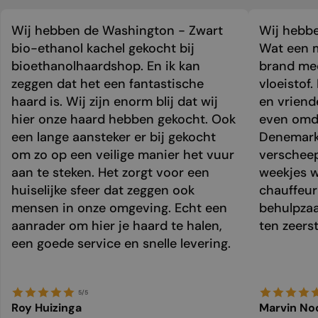
Wij hebben de Washington - Zwart
Wij hebbe
bio-ethanol kachel gekocht bij
Wat een m
bioethanolhaardshop. En ik kan
brand mee
zeggen dat het een fantastische
vloeistof.
haard is. Wij zijn enorm blij dat wij
en vriend
hier onze haard hebben gekocht. Ook
even omda
een lange aansteker er bij gekocht
Denemark
om zo op een veilige manier het vuur
verschee
aan te steken. Het zorgt voor een
weekjes 
huiselijke sfeer dat zeggen ook
chauffeur 
mensen in onze omgeving. Echt een
behulpzaa
aanrader om hier je haard te halen,
ten zeers
een goede service en snelle levering.
5/5
Roy Huizinga
Marvin No