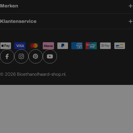
Merken
Klantenservice
Betaalmethoden
Facebook
Instagram
Pinterest
YouTube
© 2026
Bioethanolhaard-shop.nl
.