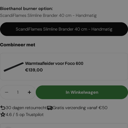
Bioethanol burner option:
ScandiFlames Slimline Brander 40 cm - Handmatig
ScandiFlames Slimline Brander 40 cm - Handmatig
Combineer met
Warmteafleider voor Foco 600
Normale
€139,00
prijs
Aantal
In Winkelwagen
Aantal Verlagen Voor Foco Two 600 Ultra Slim
Aantal Verhogen Voor Foco Two 600 Ult
30 dagen retourrecht
Gratis verzending vanaf €50
4.6 / 5 op Trustpilot