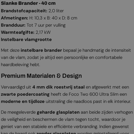
Slanke Brander - 40 cm
Brandstofcapaciteit:
2,0 liter
Afmetingen:
H: 10,3 x B: 40 x D: 8 cm
Brandduur:
Tot 7 uur per vulling
Warmteafgifte:
2,17 kW
Instelbare vlamgrootte
Met deze
instelbare brander
bepaal je handmatig de intensiteit
van de vlam, zodat je altijd een persoonlijke en comfortabele
haardbeleving hebt.
Premium Materialen & Design
Vervaardigd uit
4 mm dik roestvrij staal
en afgewerkt met een
zwarte poedercoating
heeft de Foco Two 600 Ultra Slim een
moderne en tijdloze
uitstraling die naadloos past in elk interieur.
De meegeleverde
geharde glasplaten
aan beide zijden verhogen
de veiligheid en beschermen de vlam tegen tocht, waardoor je
geniet van een stabiele en efficiënte verbranding. Indien gewenst
kan de haard ook
zonder glasplaten
worden geïnstalleerd voor