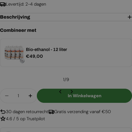
Levertijd: 2-4 dagen
Beschrijving
Combineer met
Bio-ethanol - 12 liter
Normale
€49,00
prijs
1
/
9
Aantal
In Winkelwagen
30 dagen retourrecht
Gratis verzending vanaf €50
4.6 / 5 op Trustpilot