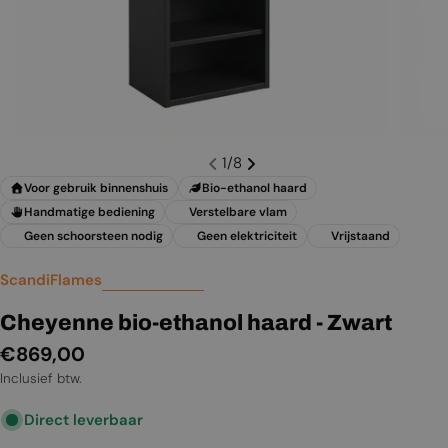
1
/
8
Voor gebruik binnenshuis
Bio-ethanol haard
Handmatige bediening
Verstelbare vlam
Geen schoorsteen nodig
Geen elektriciteit
Vrijstaand
ScandiFlames
Cheyenne bio-ethanol haard - Zwart
Normale
€869,00
prijs
Inclusief btw.
Direct leverbaar