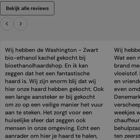
Bekijk alle reviews
Wij hebben de Washington - Zwart
Wij hebbe
bio-ethanol kachel gekocht bij
Wat een m
bioethanolhaardshop. En ik kan
brand mee
zeggen dat het een fantastische
vloeistof.
haard is. Wij zijn enorm blij dat wij
en vriend
hier onze haard hebben gekocht. Ook
even omda
een lange aansteker er bij gekocht
Denemark
om zo op een veilige manier het vuur
verschee
aan te steken. Het zorgt voor een
weekjes 
huiselijke sfeer dat zeggen ook
chauffeur 
mensen in onze omgeving. Echt een
behulpzaa
aanrader om hier je haard te halen,
ten zeers