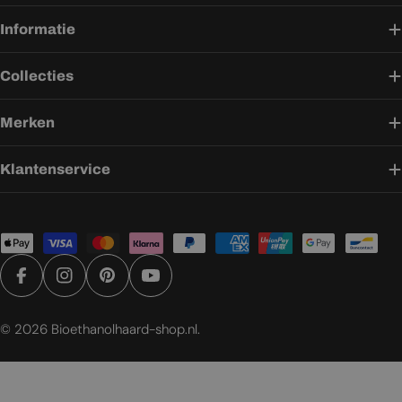
Informatie
Collecties
Merken
Klantenservice
Betaalmethoden
Facebook
Instagram
Pinterest
YouTube
© 2026
Bioethanolhaard-shop.nl
.