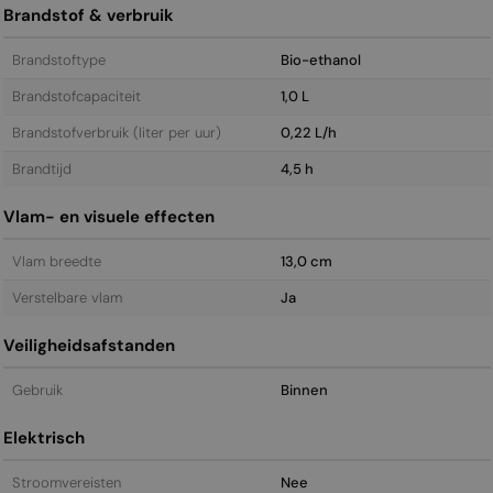
Brandstof & verbruik
Brandstoftype
Bio-ethanol
Brandstofcapaciteit
1,0 L
Brandstofverbruik (liter per uur)
0,22 L/h
Brandtijd
4,5 h
Vlam- en visuele effecten
Vlam breedte
13,0 cm
Verstelbare vlam
Ja
Veiligheidsafstanden
Gebruik
Binnen
Elektrisch
Stroomvereisten
Nee