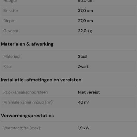
Hoogte
95,0 cm
Breedte
37,0 cm
Diepte
27,0 cm
Gewicht
22,0 kg
Materialen & afwerking
Materiaal
Staal
Kleur
Zwart
Installatie-afmetingen en vereisten
Rookkanaal/schoorsteen
Niet vereist
Minimale kamerinhoud (m³)
40 m³
Verwarmingsprestaties
Warmteafgifte (max)
1,9 kW