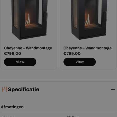
Cheyenne – Wandmontage
Cheyenne – Wandmontage
Normale
€799,00
Normale
€799,00
prijs
prijs
View
View
Specificatie
Afmetingen