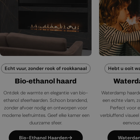
Echt vuur, zonder rook of rookkanaal
Hebt u ooit w
Bio-ethanol haard
Waterd
Ontdek de warmte en elegantie van bio-
Waterdamp haarde
ethanol sfeerhaarden. Schoon brandend,
een echte vlam, zo
zonder afvoer nodig en ontworpen voor
Perfect voor e
moderne leefruimtes. Geef elke kamer een
verbluffend visueel 
duurzame sfeer.
eenvoudi
Bio-Ethanol Haarden
Waterda