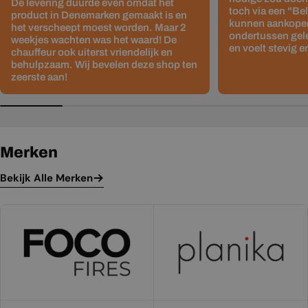
De levering duurde even omdat het
toch via een "Be
product in Denemarken gemaakt is en
kunnen aankopen
het verscheept moest worden. Maar 2
ondertussen gelev
weekjes wachten was het waard! De
en voelt stevig e
chauffeur ook uiterst vriendelijk en
behulpzaam. Wij bevelen deze shop ten
zeerste aan!
Merken
Bekijk Alle Merken