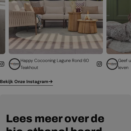
y Cocooning Lagune Rond 60
Geef uw bestaande ha
hout
leven
Bekijk Onze Instagram
Lees meer over de