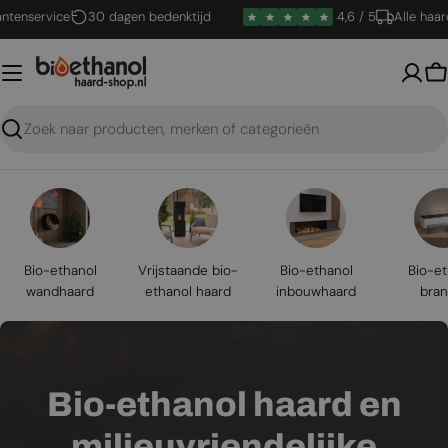
Ga
ervice
30 dagen bedenktijd
4,6 / 5
Alle haarden g
naar
inhoud
W
Zoeken
Bio-ethanol
Vrijstaande bio-
Bio-ethanol
Bio-et
wandhaard
ethanol haard
inbouwhaard
bran
Bio-ethanol haard en
milieuvriendelijke