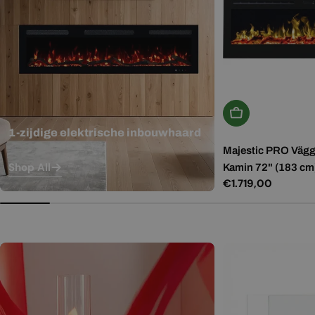
In Winkelwagen
1-zijdige elektrische inbouwhaard
Majestic PRO Vägg
Shop All
Kamin 72" (183 cm
Normale
€1.719,00
prijs