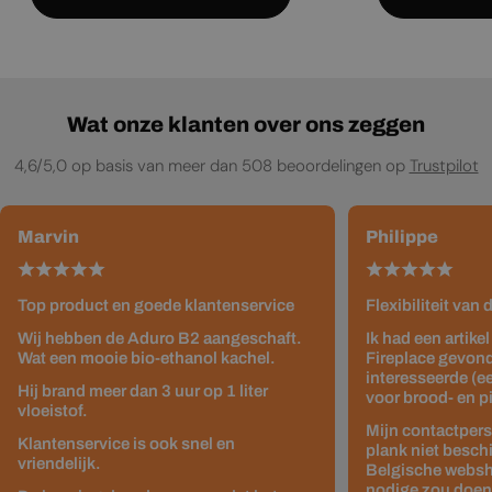
Wat onze klanten over ons zeggen
4,6/5,0 op basis van meer dan 508 beoordelingen op
Trustpilot
Marvin
Philippe
Top product en goede klantenservice
Flexibiliteit van
Wij hebben de Aduro B2 aangeschaft.
Ik had een artike
Wat een mooie bio-ethanol kachel.
Fireplace gevond
interesseerde (e
Hij brand meer dan 3 uur op 1 liter
voor brood- en p
vloeistof.
Mijn contactpers
Klantenservice is ook snel en
plank niet besch
vriendelijk.
Belgische websho
nodige zou doen z