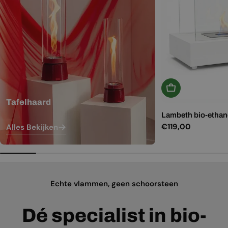
In Winkelwagen
Tafelhaard
Lambeth bio-ethano
Normale
€119,00
Alles Bekijken
prijs
Echte vlammen, geen schoorsteen
Dé specialist in bio-