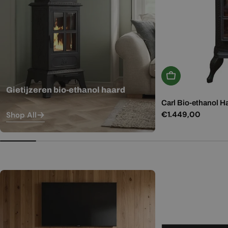
In Winkelwagen
Gietijzeren bio-ethanol haard
Carl Bio-ethanol H
Normale
€1.449,00
Shop All
prijs