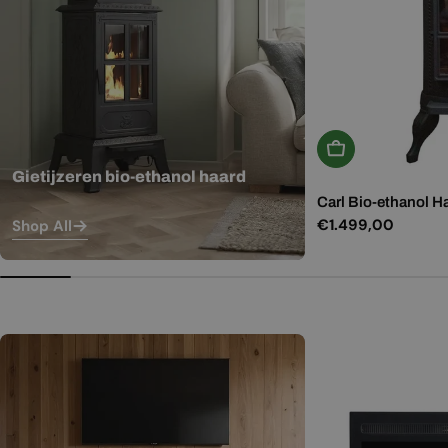
In Winkelwagen
Gietijzeren bio-ethanol haard
Carl Bio-ethanol H
Normale
€1.499,00
Shop All
prijs