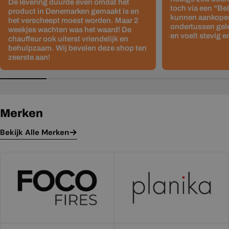
De levering duurde even omdat het
toch via een "Be
product in Denemarken gemaakt is en
kunnen aankopen
het verscheept moest worden. Maar 2
ondertussen gelev
weekjes wachten was het waard! De
en voelt stevig e
chauffeur ook uiterst vriendelijk en
behulpzaam. Wij bevelen deze shop ten
zeerste aan!
Merken
Bekijk Alle Merken