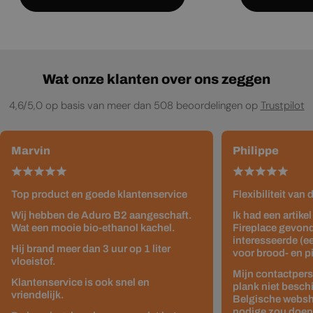
Wat onze klanten over ons zeggen
4,6/5,0 op basis van meer dan 508 beoordelingen op
Trustpilot
Marvin
Philippe
Top product en goede klantenservice
Flexibiliteit van
Wij hebben de Aduro B2 aangeschaft.
Ik had een artike
Wat een mooie bio-ethanol kachel.
Fireplace gevond
interesseerde (e
Hij brand meer dan 3 uur op 1 liter
voor brood- en p
vloeistof.
Mijn contactpers
Klantenservice is ook snel en
plank niet besch
vriendelijk.
Belgische websho
nodige zou doen z