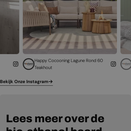
appy Cocooning Lagune Rond 60
Geef uw bestaande
eakhout
leven
Bekijk Onze Instagram
Lees meer over de