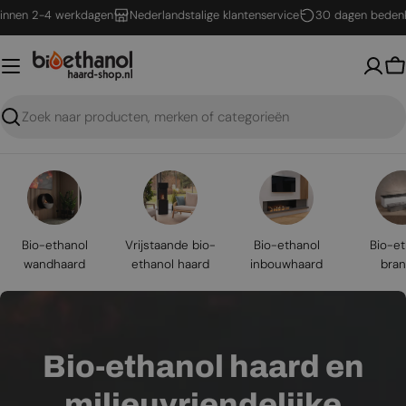
Ga
2-4 werkdagen
Nederlandstalige klantenservice
30 dagen bedenktijd
naar
inhoud
W
Zoeken
Bio-ethanol
Vrijstaande bio-
Bio-ethanol
Bio-et
wandhaard
ethanol haard
inbouwhaard
bran
Bio-ethanol haard en
milieuvriendelijke