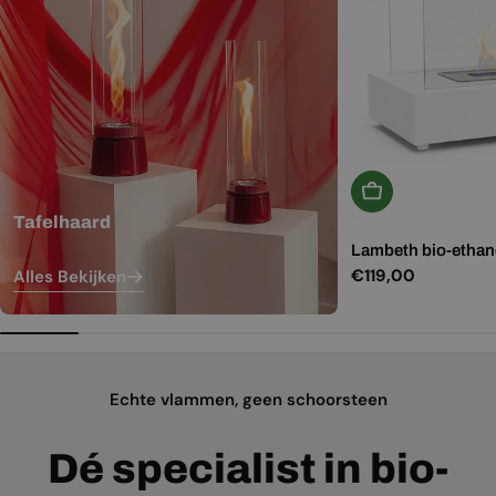
In Winkelwagen
Tafelhaard
Lambeth bio-ethano
Normale
€119,00
Alles Bekijken
prijs
Echte vlammen, geen schoorsteen
Dé specialist in bio-