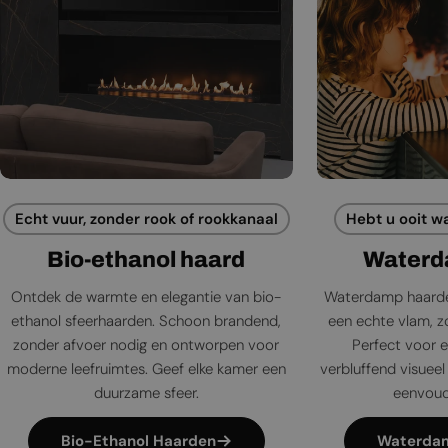
Echt vuur, zonder rook of rookkanaal
Hebt u ooit w
Bio-ethanol haard
Waterd
Ontdek de warmte en elegantie van bio-
Waterdamp haarde
ethanol sfeerhaarden. Schoon brandend,
een echte vlam, zo
zonder afvoer nodig en ontworpen voor
Perfect voor e
moderne leefruimtes. Geef elke kamer een
verbluffend visueel 
duurzame sfeer.
eenvoudi
Bio-Ethanol Haarden
Waterda