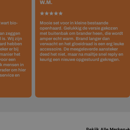
W.M.
wart bio-
Mooie set voor in kleine bestaande
openhaard. Gelukkig de versie gekozen
kan zeggen
met buitenbak om brander heen, die wordt
is. Wij zijn
amper echt warm. Brand langer dan
haard hebben
verwacht en het gloeidraad is een erg leuke
ker er bij
accessoire. De meegeleverde aansteker
 manier het
deed het niet, maar na mailtje snel reply en
 voor een
keurig een nieuwe opgestuurd gekregen.
ok mensen in
rader om hier
service en
Bekijk Alle Merken