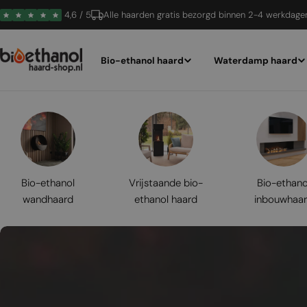
Ga
4,6 / 5
Alle haarden gratis bezorgd binnen 2-4 werkdage
naar
inhoud
Bio-ethanol haard
Waterdamp haard
Bio-ethanol
Vrijstaande bio-
Bio-ethano
wandhaard
ethanol haard
inbouwhaa