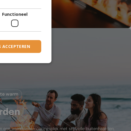
DANISH
den
Functioneel
DUTCH
ESTONIAN
FINNISH
FRENCH
S ACCEPTEREN
GERMAN
GREEK
HUNGARIAN
IRISH
mte warm
ICELANDIC
ITALIAN
rden
LATVIAN
LITHUANIAN
in een warme ontmoetingsplek met stijlvolle buitenhaarden,