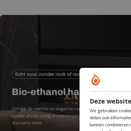
Echt vuur, zonder rook of rookkanaal
Bio-ethanol haard
Deze website
Ontdek de warmte en elegantie van bio-ethanol sfeerhaarde
We gebruiken cookie
zonder afvoer nodig en ontworpen voor moderne leefruimtes
delen ook informati
duurzame sfeer.
kunnen combineren m