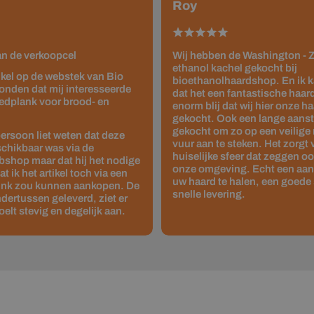
Roy
van de verkoopcel
Wij hebben de Washington - Z
ethanol kachel gekocht bij
tikel op de webstek van Bio
bioethanolhaardshop. En ik 
onden dat mij interesseerde
dat het een fantastische haard 
edplank voor brood- en
enorm blij dat wij hier onze 
gekocht. Ook een lange aanste
gekocht om zo op een veilige
ersoon liet weten dat deze
vuur aan te steken. Het zorgt
schikbaar was via de
huiselijke sfeer dat zeggen o
shop maar dat hij het nodige
onze omgeving. Echt een aan
 ik het artikel toch via een
uw haard te halen, een goede 
link zou kunnen aankopen. De
snelle levering.
dertussen geleverd, ziet er
oelt stevig en degelijk aan.