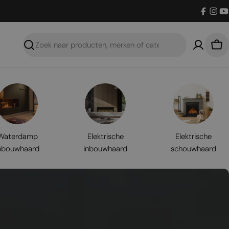
Facebo
Inst
Y
Zoeken
Win
Waterdamp
Elektrische
Elektrische
nbouwhaard
inbouwhaard
schouwhaard