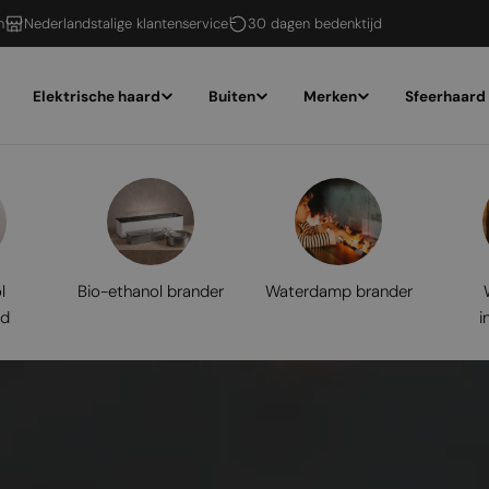
n
Nederlandstalige klantenservice
30 dagen bedenktijd
Elektrische haard
Buiten
Merken
Sfeerhaard
l
Bio-ethanol brander
Waterdamp brander
rd
i