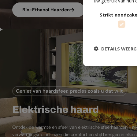
uw gebruik van hun 
Bio-Ethanol Haarden
Strikt noodzakel
DETAILS WEER
Geniet van haardsfeer, precies zoals u dat wilt
Elektrische haard
Ontdek de warmte en sfeer van elektrische sfeerhaarden - 
verwarmingsoplossingen die comfort en stijl brengen in elke 