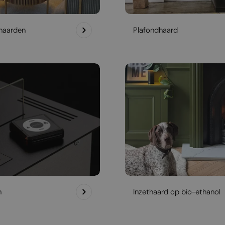
haarden
Plafondhaard
h
Inzethaard op bio-ethanol