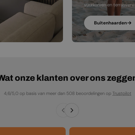
vuurkorven en terrasverw
Buitenhaarden
Wat onze klanten over ons zegge
4,6/5,0 op basis van meer dan 508 beoordelingen op
Trustpilot