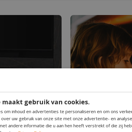
Hebt u ooit water z
Waterdam
 maakt gebruik van cookies.
n. Schoon brandend,
Waterdamp haarden creëre
s om inhoud en advertenties te personaliseren en om ons verke
. Geef elke kamer een
Perfect voor elke ruimte, 
e over uw gebruik van onze site met onze advertentie- en analys
eenvoudig in gebruik.
et andere informatie die u aan hen heeft verstrekt of die zij h