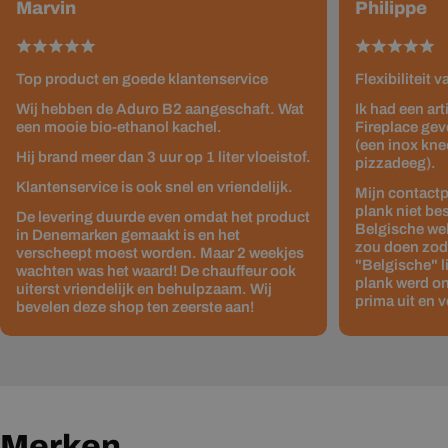
Marvin
Philippe
Top product en goede klantenservice
Flexibiliteit 
Wij hebben de Aduro B2 aangeschaft. Wat
Ik had een ar
een mooie bio-ethanol kachel.
Fireplace gev
(een inox kne
Hij brand meer dan 3 uur op 1 liter vloeistof.
pizzadeeg).
Klantenservice is ook snel en vriendelijk.
Mijn contactp
plank niet be
De levering duurde even omdat het product
Belgische web
in Denemarken gemaakt is en het
zou doen zodat
verscheept moest worden. Maar 2 weekjes
"Belgische" 
wachten was het waard! De chauffeur ook
plank werd on
uiterst vriendelijk en behulpzaam. Wij
prima uit en v
bevelen deze shop ten zeerste aan!
Merken