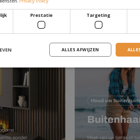
diensten.
Privacy Policy
Waterdamp Haar
ijk
Prestatie
Targeting
GEVEN
ALLES AFWIJZEN
ALLE
Houd uw buitenrui
Buitenhaa
moderne
ruimte, zonder
Maak van uw terras of tu