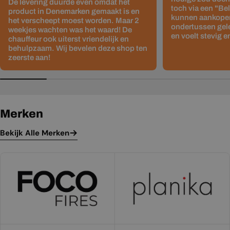
De levering duurde even omdat het
toch via een "Be
product in Denemarken gemaakt is en
kunnen aankopen
het verscheept moest worden. Maar 2
ondertussen gelev
weekjes wachten was het waard! De
en voelt stevig e
chauffeur ook uiterst vriendelijk en
behulpzaam. Wij bevelen deze shop ten
zeerste aan!
Merken
Bekijk Alle Merken