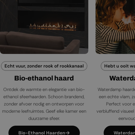
Echt vuur, zonder rook of rookkanaal
Hebt u ooit w
Bio-ethanol haard
Waterd
Ontdek de warmte en elegantie van bio-
Waterdamp haarde
ethanol sfeerhaarden. Schoon brandend,
een echte vlam, zo
zonder afvoer nodig en ontworpen voor
Perfect voor e
moderne leefruimtes. Geef elke kamer een
verbluffend visueel 
duurzame sfeer.
eenvoudi
Bio-Ethanol Haarden
Waterda