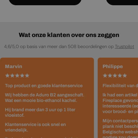
Wat onze klanten over ons zeggen
4,6/5,0 op basis van meer dan 508 beoordelingen op
Trustpilot
Marvin
Philippe
Top product en goede klantenservice
Flexibiliteit van
Wij hebben de Aduro B2 aangeschaft.
Ik had een artike
Wat een mooie bio-ethanol kachel.
Fireplace gevond
interesseerde (e
Hij brand meer dan 3 uur op 1 liter
voor brood- en p
vloeistof.
Mijn contactpers
Klantenservice is ook snel en
plank niet besch
vriendelijk.
Belgische websho
nodige zou doen z