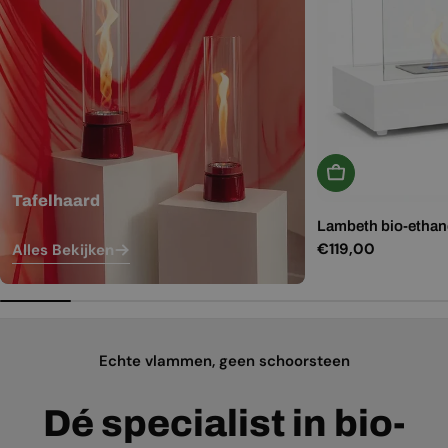
In Winkelwagen
Tafelhaard
Lambeth bio-ethano
Normale
€119,00
Alles Bekijken
prijs
Echte vlammen, geen schoorsteen
Dé specialist in bio-