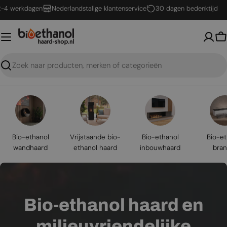
Ga
erkdagen
Nederlandstalige klantenservice
30 dagen bedenktijd
naar
inhoud
W
Zoeken
Bio-ethanol
Vrijstaande bio-
Bio-ethanol
Bio-et
wandhaard
ethanol haard
inbouwhaard
bran
Bio-ethanol haard en
milieuvriendelijke