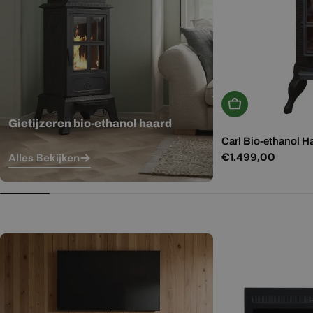
In Winkelwagen
Gietijzeren bio-ethanol haard
Carl Bio-ethanol H
Normale
€1.499,00
Alles Bekijken
prijs