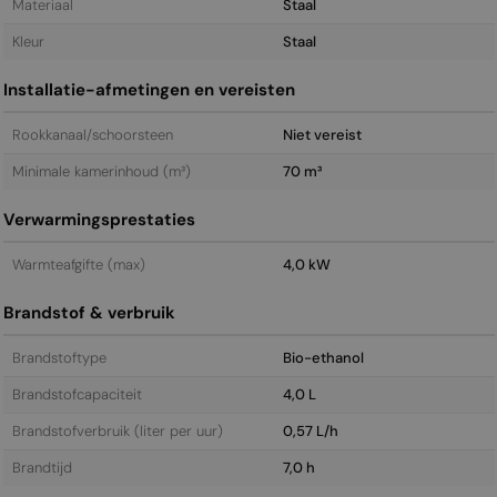
Materiaal
Staal
Kleur
Staal
Installatie-afmetingen en vereisten
Rookkanaal/schoorsteen
Niet vereist
Minimale kamerinhoud (m³)
70 m³
Verwarmingsprestaties
Warmteafgifte (max)
4,0 kW
Brandstof & verbruik
Brandstoftype
Bio-ethanol
Brandstofcapaciteit
4,0 L
Brandstofverbruik (liter per uur)
0,57 L/h
Brandtijd
7,0 h