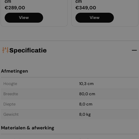
cm
cm
Normale
€289,00
Normale
€349,00
prijs
prijs
View
View
Specificatie
Afmetingen
Hoogte
10,3 cm
Breedte
80,0 cm
Diepte
8,0 cm
Gewicht
8,0 kg
Materialen & afwerking