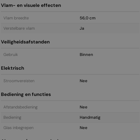
Vlam- en visuele effecten
Vlam breedte
56,0 cm
Verstelbare vlam
Ja
Veiligheidsafstanden
Gebruik
Binnen
Elektrisch
Stroomvereisten
Nee
Bediening en functies
Afstandsbediening
Nee
Bediening
Handmatig
Glas inbegrepen
Nee