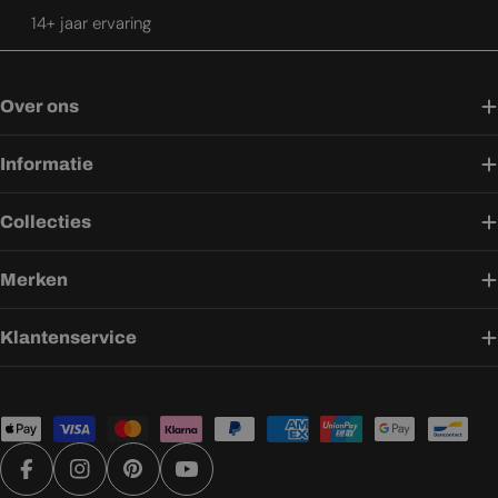
14+ jaar ervaring
Over ons
Informatie
Collecties
Merken
Klantenservice
Betaalmethoden
Facebook
Instagram
Pinterest
YouTube