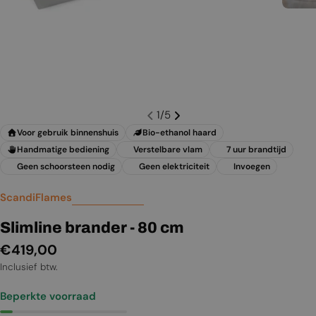
1
/
5
Voor gebruik binnenshuis
Bio-ethanol haard
Handmatige bediening
Verstelbare vlam
7 uur brandtijd
Geen schoorsteen nodig
Geen elektriciteit
Invoegen
ScandiFlames
Slimline brander - 80 cm
Normale
€419,00
prijs
Inclusief btw.
Beperkte voorraad