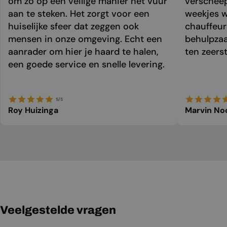
om zo op een veilige manier het vuur
verschee
aan te steken. Het zorgt voor een
weekjes 
huiselijke sfeer dat zeggen ook
chauffeur 
mensen in onze omgeving. Echt een
behulpzaa
aanrader om hier je haard te halen,
ten zeers
een goede service en snelle levering.
5/5
Roy Huizinga
Marvin No
Veelgestelde vragen