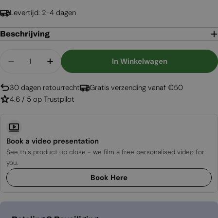
Levertijd: 2-4 dagen
Beschrijving
Aantal
In Winkelwagen
Aantal Verlagen Voor Slimline Brander - 80 Cm
Aantal Verhogen Voor Slimline Brander
30 dagen retourrecht
Gratis verzending vanaf €50
4.6 / 5 op Trustpilot
Book a video presentation
See this product up close - we film a free personalised video for
you.
Book Here