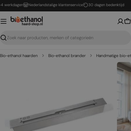
Ga
 werkdagen
Nederlandstalige klantenservice
30 dagen bedenktijd
naar
inhoud
W
Zoeken
Bio-ethanol haarden
Bio-ethanol brander
Handmatige bio-et
Open me
Open media 0 in een venster