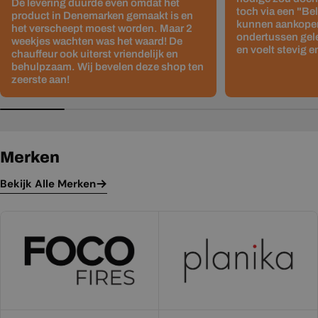
De levering duurde even omdat het
toch via een "Be
product in Denemarken gemaakt is en
kunnen aankopen
het verscheept moest worden. Maar 2
ondertussen gelev
weekjes wachten was het waard! De
en voelt stevig e
chauffeur ook uiterst vriendelijk en
behulpzaam. Wij bevelen deze shop ten
zeerste aan!
Merken
Bekijk Alle Merken