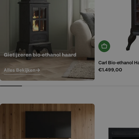
In Winkelwagen
Gietijzeren bio-ethanol haard
Carl Bio-ethanol H
Normale
€1.499,00
Alles Bekijken
prijs