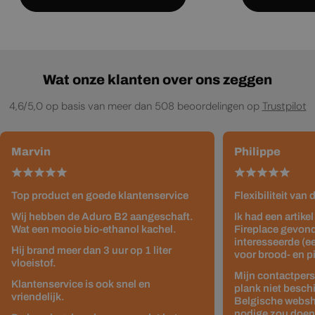
Wat onze klanten over ons zeggen
4,6/5,0 op basis van meer dan 508 beoordelingen op
Trustpilot
Marvin
Philippe
Top product en goede klantenservice
Flexibiliteit van
Wij hebben de Aduro B2 aangeschaft.
Ik had een artike
Wat een mooie bio-ethanol kachel.
Fireplace gevond
interesseerde (e
Hij brand meer dan 3 uur op 1 liter
voor brood- en p
vloeistof.
Mijn contactpers
Klantenservice is ook snel en
plank niet besch
vriendelijk.
Belgische websho
nodige zou doen z