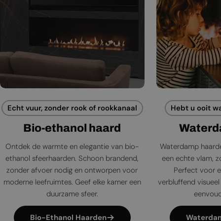
Echt vuur, zonder rook of rookkanaal
Hebt u ooit w
Bio-ethanol haard
Waterd
Ontdek de warmte en elegantie van bio-
Waterdamp haarde
ethanol sfeerhaarden. Schoon brandend,
een echte vlam, zo
zonder afvoer nodig en ontworpen voor
Perfect voor e
moderne leefruimtes. Geef elke kamer een
verbluffend visueel 
duurzame sfeer.
eenvoudi
Bio-Ethanol Haarden
Waterda