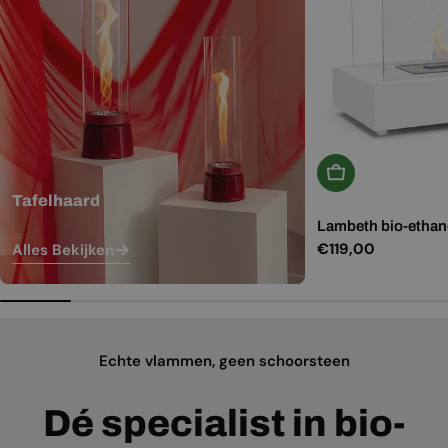
In Winkelwagen
Tafelhaard
Lambeth bio-ethano
Normale
€119,00
Alles Bekijken
prijs
Echte vlammen, geen schoorsteen
Dé specialist in bio-