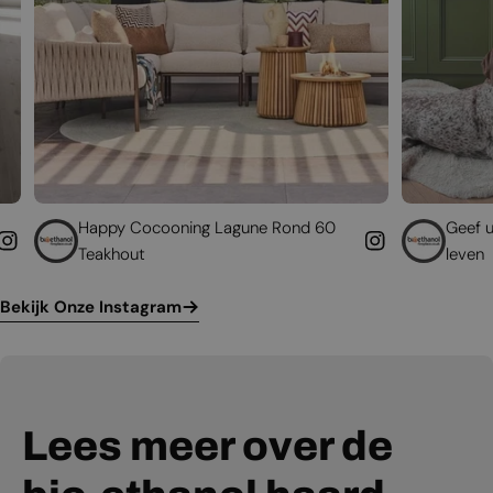
 Cocooning Lagune Rond 60
Geef uw bestaande ha
out
leven
Bekijk Onze Instagram
Lees meer over de