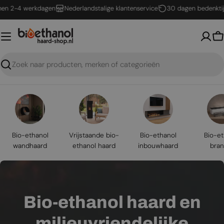
Ga
-4 werkdagen
Nederlandstalige klantenservice
30 dagen bedenktijd
naar
inhoud
W
Zoeken
Bio-ethanol
Vrijstaande bio-
Bio-ethanol
Bio-et
wandhaard
ethanol haard
inbouwhaard
bran
Bio-ethanol haard en
milieuvriendelijke