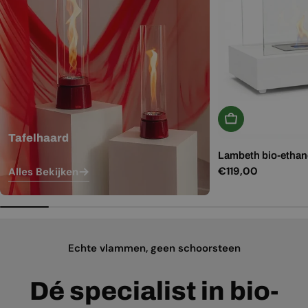
In Winkelwagen
Tafelhaard
Lambeth bio-ethano
Normale
€119,00
Alles Bekijken
prijs
Echte vlammen, geen schoorsteen
Dé specialist in bio-