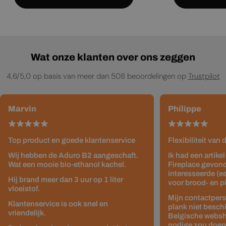
Wat onze klanten over ons zeggen
4,6/5,0 op basis van meer dan 508 beoordelingen op
Trustpilot
Marvin
Philippe
Top product en goede klantenservice
Flexibiliteit van
Wij hebben de Aduro B2 aangeschaft.
Ik had een artike
Wat een mooie bio-ethanol kachel.
Fireplace gevond
interesseerde (e
Hij brand meer dan 3 uur op 1 liter
voor brood- en p
vloeistof.
Mijn contactpers
Klantenservice is ook snel en
plank niet besch
vriendelijk.
Belgische websho
nodige zou doen z