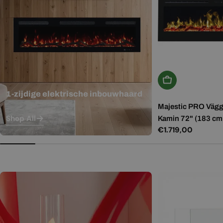
In Winkelwagen
1-zijdige elektrische inbouwhaard
Majestic PRO Vägg
Shop All
Kamin 72" (183 cm
Normale
€1.719,00
prijs