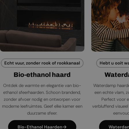
Echt vuur, zonder rook of rookkanaal
Hebt u ooit w
Bio-ethanol haard
Waterd
Ontdek de warmte en elegantie van bio-
Waterdamp haarde
ethanol sfeerhaarden. Schoon brandend,
een echte vlam, zo
zonder afvoer nodig en ontworpen voor
Perfect voor e
moderne leefruimtes. Geef elke kamer een
verbluffend visueel 
duurzame sfeer.
eenvoudi
Bio-Ethanol Haarden
Waterda