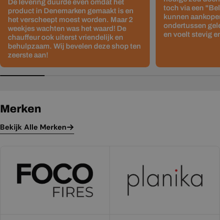
De levering duurde even omdat het
toch via een "Be
product in Denemarken gemaakt is en
kunnen aankopen
het verscheept moest worden. Maar 2
ondertussen gelev
weekjes wachten was het waard! De
en voelt stevig e
chauffeur ook uiterst vriendelijk en
behulpzaam. Wij bevelen deze shop ten
zeerste aan!
Merken
Bekijk Alle Merken