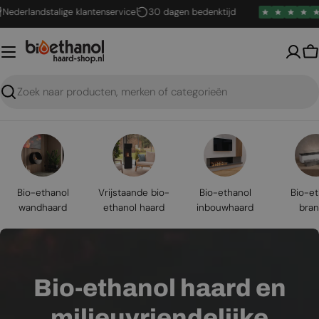
Ga
andstalige klantenservice
30 dagen bedenktijd
4,6 /
naar
inhoud
W
Zoeken
Bio-ethanol
Vrijstaande bio-
Bio-ethanol
Bio-et
wandhaard
ethanol haard
inbouwhaard
bran
Bio-ethanol haard en
milieuvriendelijke