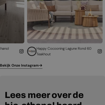
Happy Cocooning Lagune Rond 60
Geef uw be
Teakhout
leven
Bekijk Onze Instagram
Lees meer over de