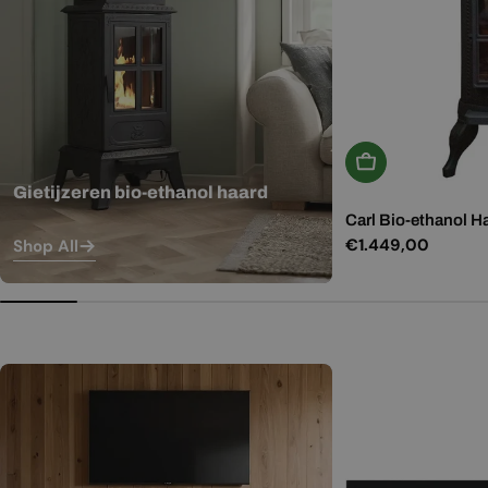
In Winkelwagen
Gietijzeren bio-ethanol haard
Carl Bio-ethanol H
Normale
€1.449,00
Shop All
prijs