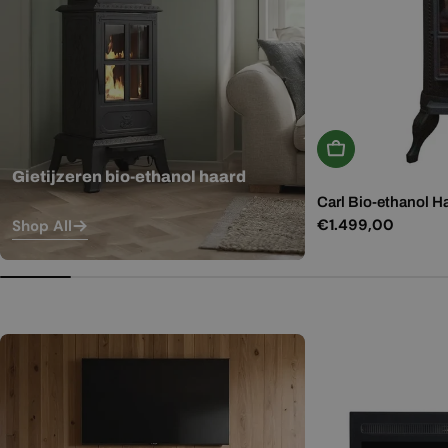
In Winkelwagen
Gietijzeren bio-ethanol haard
Carl Bio-ethanol H
Normale
€1.499,00
Shop All
prijs