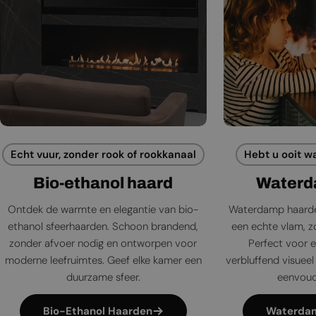
Echt vuur, zonder rook of rookkanaal
Hebt u ooit w
Bio-ethanol haard
Waterd
Ontdek de warmte en elegantie van bio-
Waterdamp haarde
ethanol sfeerhaarden. Schoon brandend,
een echte vlam, zo
zonder afvoer nodig en ontworpen voor
Perfect voor e
moderne leefruimtes. Geef elke kamer een
verbluffend visueel 
duurzame sfeer.
eenvoudi
Bio-Ethanol Haarden
Waterda