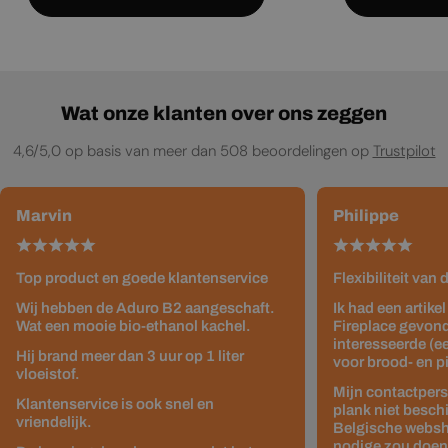
Wat onze klanten over ons zeggen
4,6/5,0 op basis van meer dan 508 beoordelingen op
Trustpilot
Marvin
Philippe
Top product en goede klantenservice
Flexibiliteit van
Wij hebben de Aduro B2 aangeschaft.
Ik had een artike
Wat een mooie bio-ethanol kachel.
Fireplace gevond
interesseerde (e
Hij brand meer dan 3 uur op 1 liter
voor brood- en p
vloeistof.
Mijn contactpers
Klantenservice is ook snel en
plank niet besch
vriendelijk.
Belgische websho
nodige zou doen z