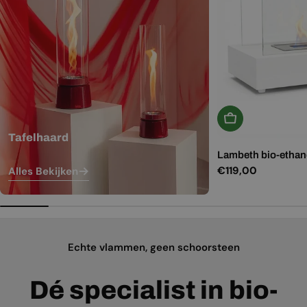
In Winkelwagen
Tafelhaard
Lambeth bio-ethano
Normale
€119,00
Alles Bekijken
prijs
Echte vlammen, geen schoorsteen
Dé specialist in bio-