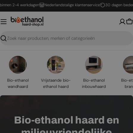
Ga
n 2-4 werkdagen
Nederlandstalige klantenservice
30 dagen bedenktijd
naar
inhoud
W
Zoeken
Bio-ethanol
Vrijstaande bio-
Bio-ethanol
Bio-et
wandhaard
ethanol haard
inbouwhaard
bran
Bio-ethanol haard en
milieuvriendelijke