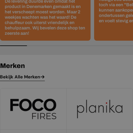
De levering duurde even omdat het
toch via een "Be
product in Denemarken gemaakt is en
kunnen aankopen
het verscheept moest worden. Maar 2
ondertussen gelev
weekjes wachten was het waard! De
en voelt stevig e
chauffeur ook uiterst vriendelijk en
behulpzaam. Wij bevelen deze shop ten
zeerste aan!
Merken
Bekijk Alle Merken