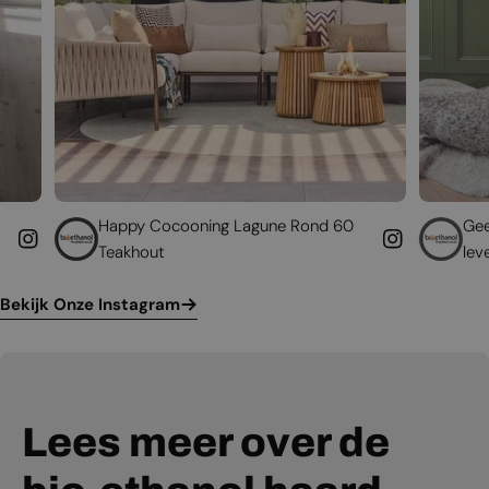
ppy Cocooning Lagune Rond 60
Geef uw bestaande 
akhout
leven
Bekijk Onze Instagram
Lees meer over de