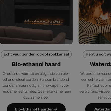
Echt vuur, zonder rook of rookkanaal
Hebt u ooit w
Bio-ethanol haard
Waterd
Ontdek de warmte en elegantie van bio-
Waterdamp haarde
ethanol sfeerhaarden. Schoon brandend,
een echte vlam, zo
zonder afvoer nodig en ontworpen voor
Perfect voor e
moderne leefruimtes. Geef elke kamer een
verbluffend visueel 
duurzame sfeer.
eenvoudi
Bio-Ethanol Haarden
Waterda