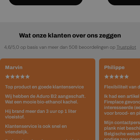
Wat onze klanten over ons zeggen
4,6/5,0 op basis van meer dan 508 beoordelingen op
Trustpilot
Marvin
Philippe
Top product en goede klantenservice
Flexibiliteit van
Wij hebben de Aduro B2 aangeschaft.
Ik had een artike
Wat een mooie bio-ethanol kachel.
Fireplace gevond
interesseerde (e
Hij brand meer dan 3 uur op 1 liter
voor brood- en p
vloeistof.
Mijn contactpers
Klantenservice is ook snel en
plank niet besch
vriendelijk.
Belgische websho
nodige zou doen z