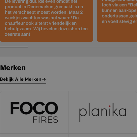
De levering duurde even omdat het
toch via een "Be
product in Denemarken gemaakt is en
kunnen aankopen
het verscheept moest worden. Maar 2
ondertussen gelev
weekjes wachten was het waard! De
en voelt stevig e
chauffeur ook uiterst vriendelijk en
behulpzaam. Wij bevelen deze shop ten
zeerste aan!
Merken
Bekijk Alle Merken