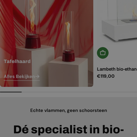
In Winkelwagen
Tafelhaard
Lambeth bio-ethano
Normale
€119,00
Alles Bekijken
prijs
Echte vlammen, geen schoorsteen
Dé specialist in bio-