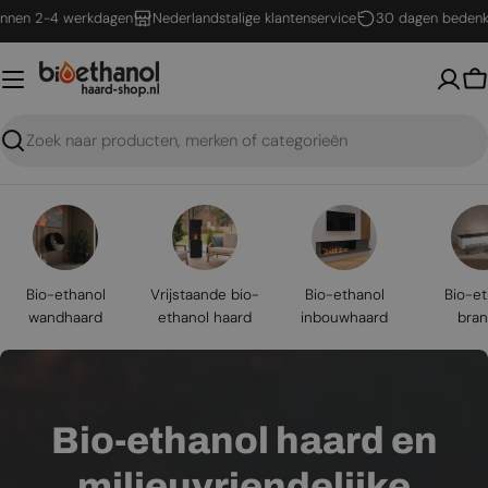
Ga
 2-4 werkdagen
Nederlandstalige klantenservice
30 dagen bedenktijd
naar
inhoud
W
Zoeken
Bio-ethanol
Vrijstaande bio-
Bio-ethanol
Bio-et
wandhaard
ethanol haard
inbouwhaard
bran
Bio-ethanol haard en
milieuvriendelijke