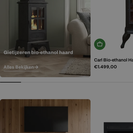
In Winkelwagen
Gietijzeren bio-ethanol haard
Carl Bio-ethanol H
Normale
€1.499,00
Alles Bekijken
prijs