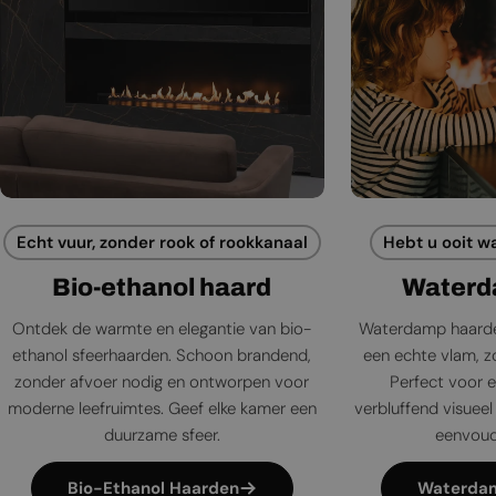
Echt vuur, zonder rook of rookkanaal
Hebt u ooit w
Bio-ethanol haard
Waterd
Ontdek de warmte en elegantie van bio-
Waterdamp haarde
ethanol sfeerhaarden. Schoon brandend,
een echte vlam, zo
zonder afvoer nodig en ontworpen voor
Perfect voor e
moderne leefruimtes. Geef elke kamer een
verbluffend visueel 
duurzame sfeer.
eenvoudi
Bio-Ethanol Haarden
Waterda