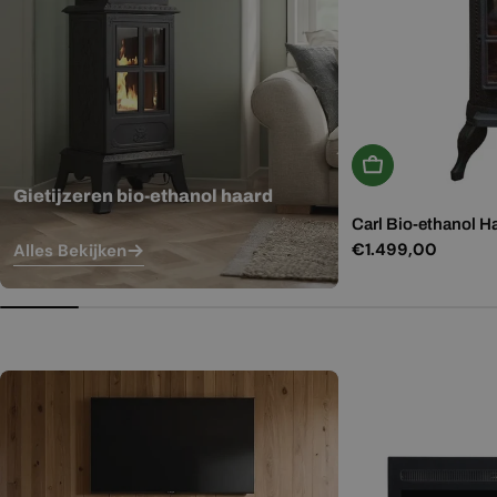
In Winkelwagen
Gietijzeren bio-ethanol haard
Carl Bio-ethanol H
Normale
€1.499,00
Alles Bekijken
prijs