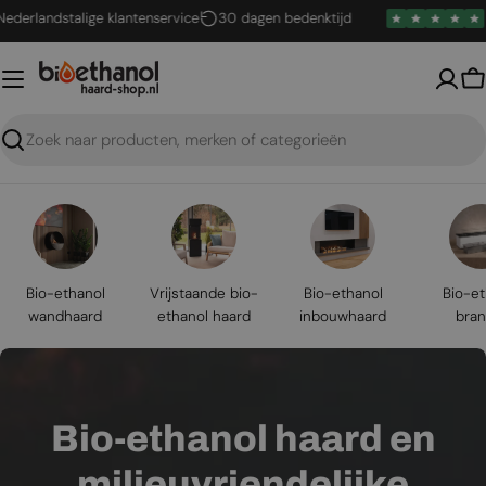
Ga
dstalige klantenservice
30 dagen bedenktijd
4,6 / 5
naar
inhoud
W
Zoeken
Bio-ethanol
Vrijstaande bio-
Bio-ethanol
Bio-et
wandhaard
ethanol haard
inbouwhaard
bran
Bio-ethanol haard en
milieuvriendelijke