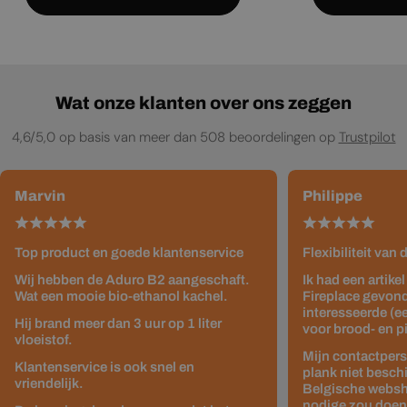
Wat onze klanten over ons zeggen
4,6/5,0 op basis van meer dan 508 beoordelingen op
Trustpilot
Marvin
Philippe
Top product en goede klantenservice
Flexibiliteit van
Wij hebben de Aduro B2 aangeschaft.
Ik had een artike
Wat een mooie bio-ethanol kachel.
Fireplace gevond
interesseerde (e
Hij brand meer dan 3 uur op 1 liter
voor brood- en p
vloeistof.
Mijn contactpers
Klantenservice is ook snel en
plank niet besch
vriendelijk.
Belgische websho
nodige zou doen z