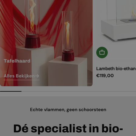
In Winkelwagen
Tafelhaard
Lambeth bio-ethano
Normale
€119,00
Alles Bekijken
prijs
Echte vlammen, geen schoorsteen
Dé specialist in bio-