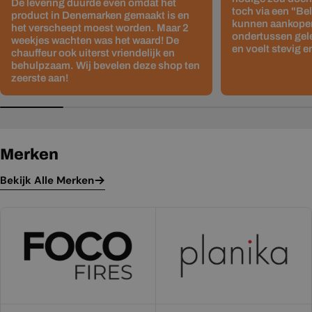
De levering duurde even omdat het
toch via een "Be
product in Denemarken gemaakt is en
kunnen aankopen
het verscheept moest worden. Maar 2
ondertussen gelev
weekjes wachten was het waard! De
en voelt stevig e
chauffeur ook uiterst vriendelijk en
behulpzaam. Wij bevelen deze shop ten
zeerste aan!
Merken
Bekijk Alle Merken