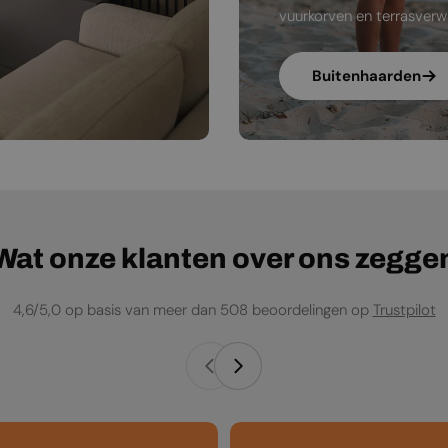
vuurkorven en terrasverw
Buitenhaarden
Wat onze klanten over ons zegge
4,6/5,0 op basis van meer dan 508 beoordelingen op
Trustpilot