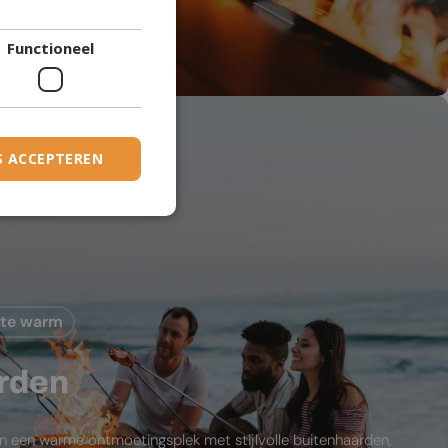
DANISH
den
Functioneel
DUTCH
ESTONIAN
FINNISH
FRENCH
S ACCEPTEREN
GERMAN
GREEK
HUNGARIAN
IRISH
mte warm
ICELANDIC
ITALIAN
rden
LATVIAN
LITHUANIAN
in een warme ontmoetingsplek met stijlvolle buitenhaarden,