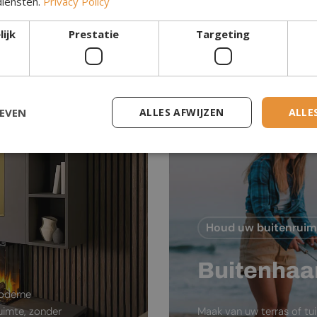
diensten.
Privacy Policy
Waterdamp Haar
ijk
Prestatie
Targeting
GEVEN
ALLES AFWIJZEN
ALLE
Houd uw buitenrui
Buitenhaa
moderne
ruimte, zonder
Maak van uw terras of tu