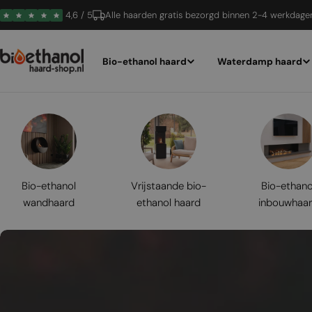
Ga
4,6 / 5
Alle haarden gratis bezorgd binnen 2-4 werkdage
naar
inhoud
Bio-ethanol haard
Waterdamp haard
Bio-ethanol
Vrijstaande bio-
Bio-ethano
wandhaard
ethanol haard
inbouwhaa