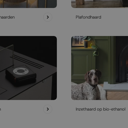
haarden
Plafondhaard
h
Inzethaard op bio-ethanol