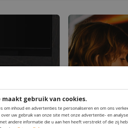
Hebt u ooit water z
Waterdam
 maakt gebruik van cookies.
n. Schoon brandend,
Waterdamp haarden creëre
s om inhoud en advertenties te personaliseren en om ons verke
. Geef elke kamer een
Perfect voor elke ruimte, 
e over uw gebruik van onze site met onze advertentie- en analys
eenvoudig in gebruik.
et andere informatie die u aan hen heeft verstrekt of die zij h