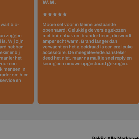
W.M.
wart bio-
Mooie set voor in kleine bestaande
openhaard. Gelukkig de versie gekozen
kan zeggen
met buitenbak om brander heen, die wordt
is. Wij zijn
amper echt warm. Brand langer dan
haard hebben
verwacht en het gloeidraad is een erg leuke
ker er bij
accessoire. De meegeleverde aansteker
 manier het
deed het niet, maar na mailtje snel reply en
 voor een
keurig een nieuwe opgestuurd gekregen.
ok mensen in
rader om hier
service en
Bekijk Alle Merken