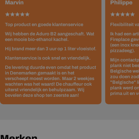
Marvin
Philippe
Top product en goede klantenservice
Flexibiliteit 
Wij hebben de Aduro B2 aangeschaft. Wat
Ik had een ar
een mooie bio-ethanol kachel.
Fireplace gev
(een inox kne
Hij brand meer dan 3 uur op 1 liter vloeistof.
pizzadeeg).
Klantenservice is ook snel en vriendelijk.
Mijn contactp
plank niet be
De levering duurde even omdat het product
Belgische web
in Denemarken gemaakt is en het
zou doen zodat
verscheept moest worden. Maar 2 weekjes
"Belgische" 
wachten was het waard! De chauffeur ook
plank werd on
uiterst vriendelijk en behulpzaam. Wij
prima uit en v
bevelen deze shop ten zeerste aan!
Merken