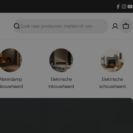
Facebo
Inst
Y
Zoeken
Win
Waterdamp
Elektrische
Elektrische
nbouwhaard
inbouwhaard
schouwhaard