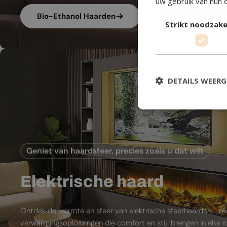
uw gebruik van hun 
Bio-Ethanol Haarden
Strikt noodzakel
DETAILS WEER
Geniet van haardsfeer, precies zoals u dat wilt
Elektrische haard
Ontdek de warmte en sfeer van elektrische sfeerhaarden - 
verwarmingsoplossingen die comfort en stijl brengen in elke 