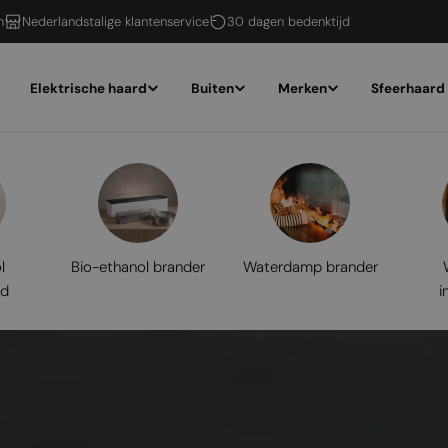
n
Nederlandstalige klantenservice
30 dagen bedenktijd
Elektrische haard
Buiten
Merken
Sfeerhaard
l
Bio-ethanol brander
Waterdamp brander
rd
i