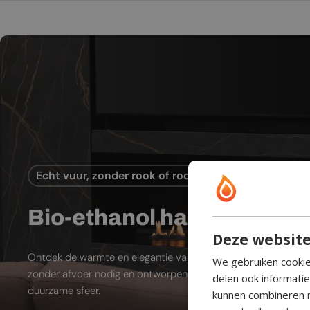
Echt vuur, zonder rook of rookkanaal
Bio-ethanol haard
Deze website
Ontdek de warmte en elegantie van bio-ethanol sfeerhaarde
We gebruiken cookie
zonder afvoer nodig en ontworpen voor moderne leefruimtes
delen ook informati
duurzame sfeer.
kunnen combineren m