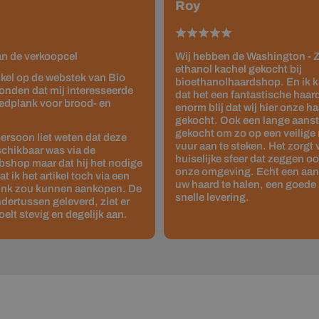
Roy
van de verkoopcel
Wij hebben de Washington - Z
ethanol kachel gekocht bij
tikel op de webstek van Bio
bioethanolhaardshop. En ik 
onden dat mij interesseerde
dat het een fantastische haard 
edplank voor brood- en
enorm blij dat wij hier onze 
gekocht. Ook een lange aanste
gekocht om zo op een veilige
ersoon liet weten dat deze
vuur aan te steken. Het zorgt
schikbaar was via de
huiselijke sfeer dat zeggen o
shop maar dat hij het nodige
onze omgeving. Echt een aan
 ik het artikel toch via een
uw haard te halen, een goede 
link zou kunnen aankopen. De
snelle levering.
dertussen geleverd, ziet er
oelt stevig en degelijk aan.