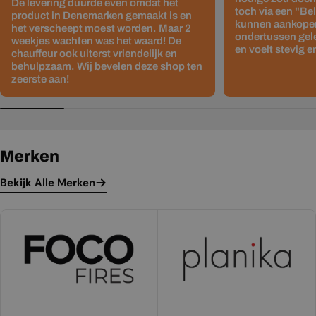
De levering duurde even omdat het
toch via een "Be
product in Denemarken gemaakt is en
kunnen aankopen
het verscheept moest worden. Maar 2
ondertussen gelev
weekjes wachten was het waard! De
en voelt stevig e
chauffeur ook uiterst vriendelijk en
behulpzaam. Wij bevelen deze shop ten
zeerste aan!
Merken
Bekijk Alle Merken