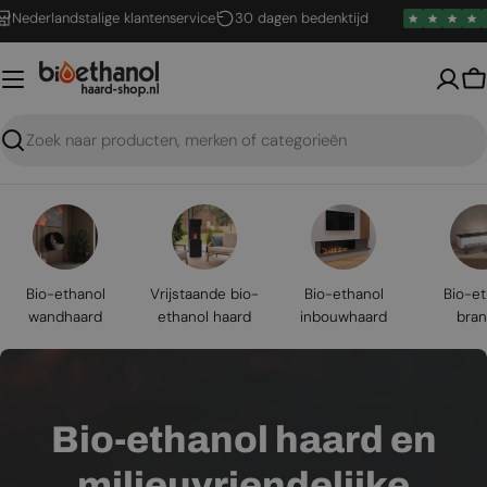
Ga
andstalige klantenservice
30 dagen bedenktijd
4,6 /
naar
inhoud
W
Zoeken
Bio-ethanol
Vrijstaande bio-
Bio-ethanol
Bio-et
wandhaard
ethanol haard
inbouwhaard
bran
Bio-ethanol haard en
milieuvriendelijke