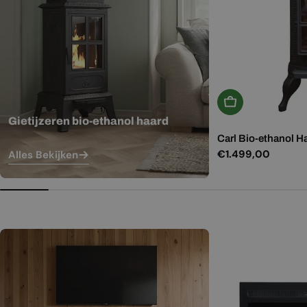
In Winkelwagen
Gietijzeren bio-ethanol haard
Carl Bio-ethanol H
Normale
€1.499,00
Alles Bekijken
prijs