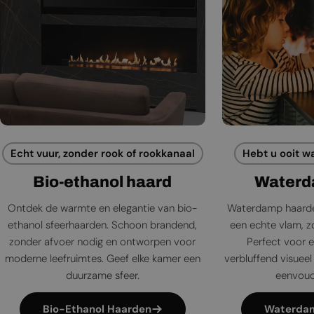
Echt vuur, zonder rook of rookkanaal
Hebt u ooit w
Bio-ethanol haard
Waterd
Ontdek de warmte en elegantie van bio-
Waterdamp haarde
ethanol sfeerhaarden. Schoon brandend,
een echte vlam, zo
zonder afvoer nodig en ontworpen voor
Perfect voor e
moderne leefruimtes. Geef elke kamer een
verbluffend visueel 
duurzame sfeer.
eenvoudi
Bio-Ethanol Haarden
Waterda