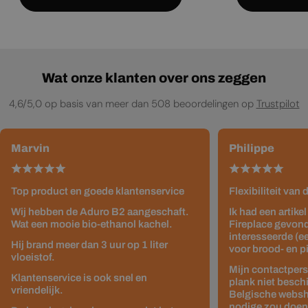
Wat onze klanten over ons zeggen
4,6/5,0 op basis van meer dan 508 beoordelingen op
Trustpilot
Marvin
Philippe
Top product en goede klantenservice
Flexibiliteit van
Wij hebben de Aduro B2 aangeschaft.
Ik had een artike
Wat een mooie bio-ethanol kachel.
Fireplace gevond
interesseerde (e
Hij brand meer dan 3 uur op 1 liter
voor brood- en p
vloeistof.
Mijn contactpers
Klantenservice is ook snel en
plank niet besch
vriendelijk.
Belgische websho
nodige zou doen z