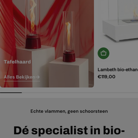
In Winkelwagen
Tafelhaard
Lambeth bio-ethano
Normale
€119,00
Alles Bekijken
prijs
Echte vlammen, geen schoorsteen
Dé specialist in bio-