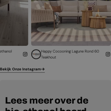
Happy Cocooning Lagune Rond 60
Geef uw best
Teakhout
leven
Bekijk Onze Instagram
Lees meer over de