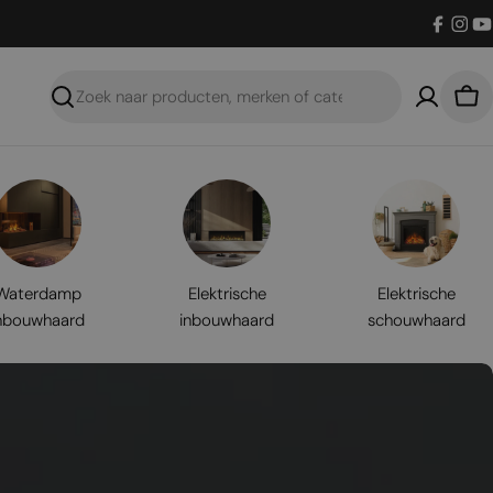
Facebo
Inst
Y
Zoeken
Win
Waterdamp
Elektrische
Elektrische
nbouwhaard
inbouwhaard
schouwhaard