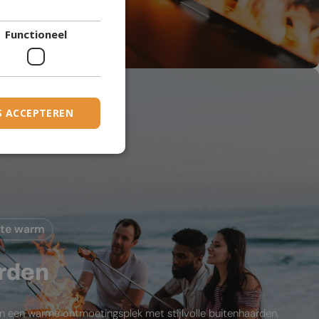
DANISH
den
Functioneel
DUTCH
ESTONIAN
FINNISH
FRENCH
S ACCEPTEREN
GERMAN
GREEK
HUNGARIAN
IRISH
mte warm
ICELANDIC
ITALIAN
rden
LATVIAN
LITHUANIAN
in een warme ontmoetingsplek met stijlvolle buitenhaarden,