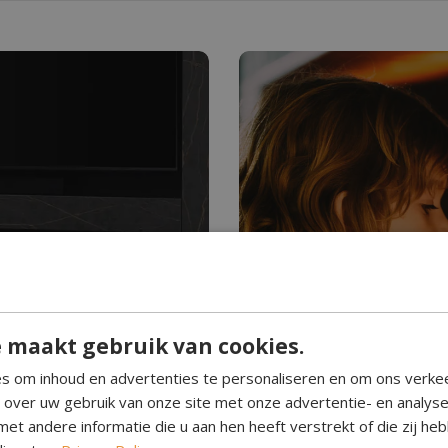
Hebt u ooit water z
Waterdam
 maakt gebruik van cookies.
n. Schoon brandend,
Waterdamp haarden creëre
s om inhoud en advertenties te personaliseren en om ons verke
. Geef elke kamer een
Perfect voor elke ruimte, 
e over uw gebruik van onze site met onze advertentie- en analys
eenvoudig in gebruik.
et andere informatie die u aan hen heeft verstrekt of die zij h