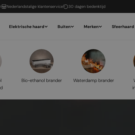
n
Nederlandstalige klantenservice
30 dagen bedenktijd
Elektrische haard
Buiten
Merken
Sfeerhaard
l
Bio-ethanol brander
Waterdamp brander
rd
i