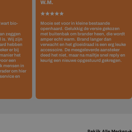
W.M.
wart bio-
Mooie set voor in kleine bestaande
openhaard. Gelukkig de versie gekozen
kan zeggen
met buitenbak om brander heen, die wordt
is. Wij zijn
amper echt warm. Brand langer dan
haard hebben
verwacht en het gloeidraad is een erg leuke
ker er bij
accessoire. De meegeleverde aansteker
 manier het
deed het niet, maar na mailtje snel reply en
 voor een
keurig een nieuwe opgestuurd gekregen.
ok mensen in
rader om hier
service en
Bekijk Alle Merken