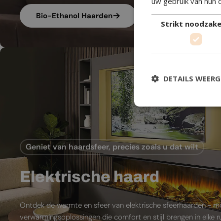
uw gebruik van hun 
Bio-Ethanol Haarden
Strikt noodzakel
DETAILS WEER
Geniet van haardsfeer, precies zoals u dat wilt
Elektrische haard
Ontdek de warmte en sfeer van elektrische sfeerhaarden - 
verwarmingsoplossingen die comfort en stijl brengen in elke 