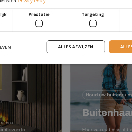
diensten.
Privacy Policy
Waterdamp Haar
ijk
Prestatie
Targeting
GEVEN
ALLES AFWIJZEN
ALLE
Houd uw buitenrui
Buitenhaa
moderne
ruimte, zonder
Maak van uw terras of tu