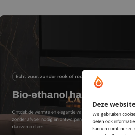
Echt vuur, zonder rook of rookkanaal
Bio-ethanol haard
Deze website
Ontdek de warmte en elegantie van bio-ethanol sfeerhaarde
We gebruiken cookie
zonder afvoer nodig en ontworpen voor moderne leefruimtes
delen ook informati
duurzame sfeer.
kunnen combineren m