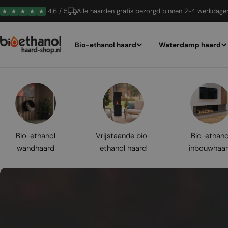
Ga
4,6 / 5
Alle haarden gratis bezorgd binnen 2-4 werkdage
naar
inhoud
Bio-ethanol haard
Waterdamp haard
Bio-ethanol
Vrijstaande bio-
Bio-ethano
wandhaard
ethanol haard
inbouwhaa