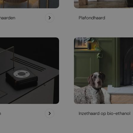
haarden
Plafondhaard
h
Inzethaard op bio-ethanol