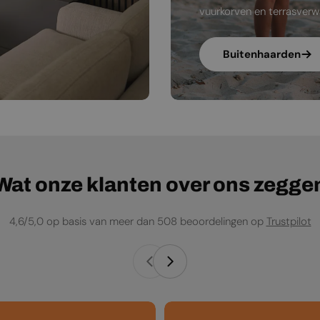
vuurkorven en terrasverw
Buitenhaarden
Wat onze klanten over ons zegge
4,6/5,0 op basis van meer dan 508 beoordelingen op
Trustpilot