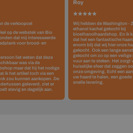
Roy
van de verkoopcel
Wij hebben de Washington - Z
ethanol kachel gekocht bij
tikel op de webstek van Bio
bioethanolhaardshop. En ik 
onden dat mij interesseerde
dat het een fantastische haard 
edplank voor brood- en
enorm blij dat wij hier onze 
gekocht. Ook een lange aanste
gekocht om zo op een veilige
ersoon liet weten dat deze
vuur aan te steken. Het zorgt
schikbaar was via de
huiselijke sfeer dat zeggen o
shop maar dat hij het nodige
onze omgeving. Echt een aan
 ik het artikel toch via een
uw haard te halen, een goede 
link zou kunnen aankopen. De
snelle levering.
dertussen geleverd, ziet er
oelt stevig en degelijk aan.