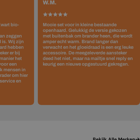
W.M.
wart bio-
Mooie set voor in kleine bestaande
openhaard. Gelukkig de versie gekozen
kan zeggen
met buitenbak om brander heen, die wordt
is. Wij zijn
amper echt warm. Brand langer dan
haard hebben
verwacht en het gloeidraad is een erg leuke
ker er bij
accessoire. De meegeleverde aansteker
 manier het
deed het niet, maar na mailtje snel reply en
 voor een
keurig een nieuwe opgestuurd gekregen.
ok mensen in
rader om hier
service en
Bekijk Alle Merken