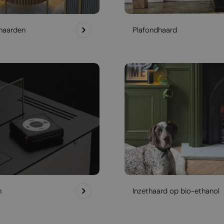
haarden
Plafondhaard
h
Inzethaard op bio-ethanol