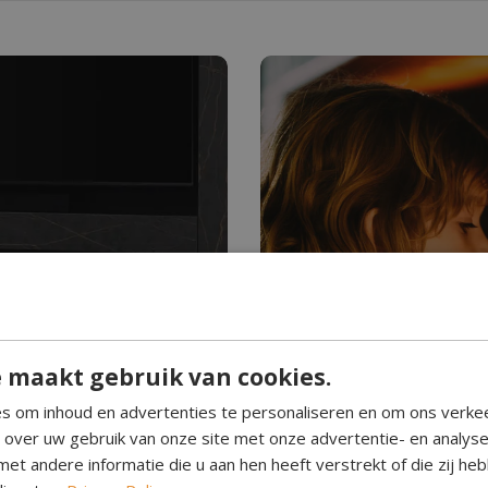
Hebt u ooit water z
Waterdam
 maakt gebruik van cookies.
n. Schoon brandend,
Waterdamp haarden creëre
s om inhoud en advertenties te personaliseren en om ons verke
. Geef elke kamer een
Perfect voor elke ruimte, 
e over uw gebruik van onze site met onze advertentie- en analys
eenvoudig in gebruik.
et andere informatie die u aan hen heeft verstrekt of die zij h