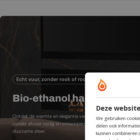
Echt vuur, zonder rook of rookkanaal
Bio-ethanol haard
Deze website
Ontdek de warmte en elegantie van bio-ethanol sfeerhaarde
We gebruiken cookie
zonder afvoer nodig en ontworpen voor moderne leefruimtes
delen ook informati
duurzame sfeer.
kunnen combineren m