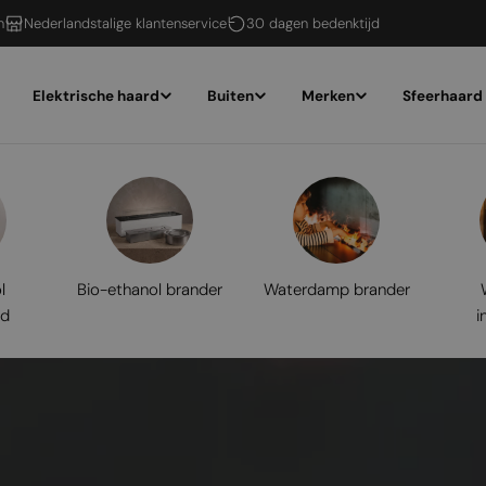
n
Nederlandstalige klantenservice
30 dagen bedenktijd
Elektrische haard
Buiten
Merken
Sfeerhaard
l
Bio-ethanol brander
Waterdamp brander
rd
i