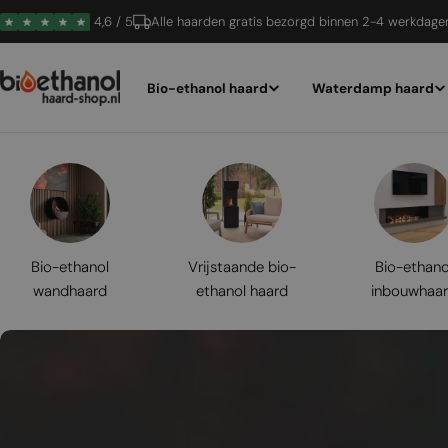
Ga
4,6 / 5
Alle haarden gratis bezorgd binnen 2-4 werkdage
naar
inhoud
Bio-ethanol haard
Waterdamp haard
Bio-ethanol
Vrijstaande bio-
Bio-ethano
wandhaard
ethanol haard
inbouwhaa