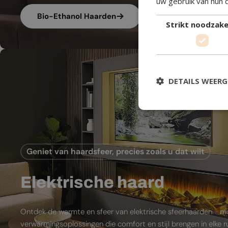
uw gebruik van hun 
Bio-Ethanol Haarden
Strikt noodzakel
DETAILS WEER
Geniet van haardsfeer, precies zoals u dat wilt
Elektrische haard
Ontdek de warmte en sfeer van elektrische sfeerhaarden - 
verwarmingsoplossingen die comfort en stijl brengen in elke 