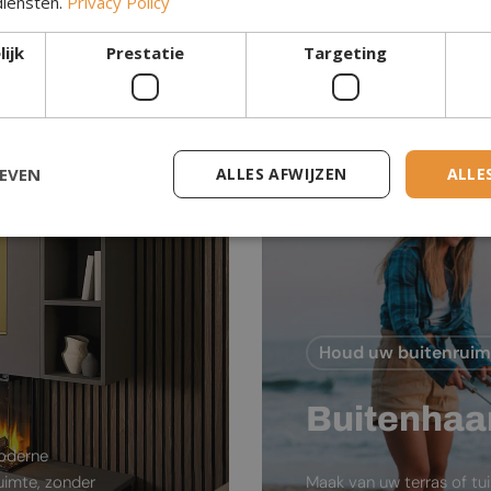
diensten.
Privacy Policy
Waterdamp Haar
ijk
Prestatie
Targeting
GEVEN
ALLES AFWIJZEN
ALLE
Houd uw buitenrui
Buitenhaa
moderne
ruimte, zonder
Maak van uw terras of tu