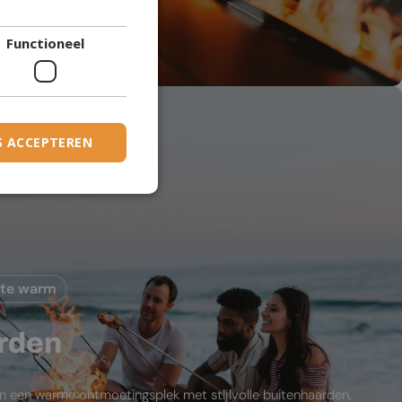
DANISH
den
Functioneel
DUTCH
ESTONIAN
FINNISH
FRENCH
S ACCEPTEREN
GERMAN
GREEK
HUNGARIAN
IRISH
mte warm
ICELANDIC
ITALIAN
rden
LATVIAN
LITHUANIAN
in een warme ontmoetingsplek met stijlvolle buitenhaarden,