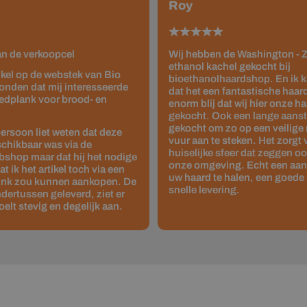
Roy
van de verkoopcel
Wij hebben de Washington - Z
ethanol kachel gekocht bij
tikel op de webstek van Bio
bioethanolhaardshop. En ik 
onden dat mij interesseerde
dat het een fantastische haard 
edplank voor brood- en
enorm blij dat wij hier onze 
gekocht. Ook een lange aanste
gekocht om zo op een veilige
ersoon liet weten dat deze
vuur aan te steken. Het zorgt
schikbaar was via de
huiselijke sfeer dat zeggen o
shop maar dat hij het nodige
onze omgeving. Echt een aan
 ik het artikel toch via een
uw haard te halen, een goede 
link zou kunnen aankopen. De
snelle levering.
dertussen geleverd, ziet er
oelt stevig en degelijk aan.