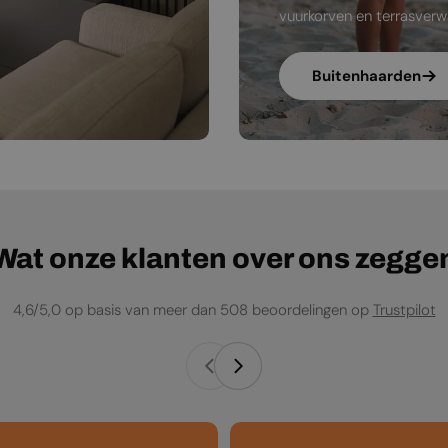
vuurkorven en terrasverw
Buitenhaarden
Wat onze klanten over ons zegge
4,6/5,0 op basis van meer dan 508 beoordelingen op
Trustpilot