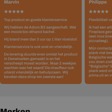
Marvin
Philippe
Top product en goede klantenservice
Flexibiliteit 
Wij hebben de Aduro B2 aangeschaft. Wat
Ik had een ar
een mooie bio-ethanol kachel.
Fireplace gev
(een inox kne
Hij brand meer dan 3 uur op 1 liter vloeistof.
pizzadeeg).
Klantenservice is ook snel en vriendelijk.
Mijn contactp
plank niet be
De levering duurde even omdat het product
Belgische web
in Denemarken gemaakt is en het
zou doen zodat
verscheept moest worden. Maar 2 weekjes
"Belgische" 
wachten was het waard! De chauffeur ook
plank werd on
uiterst vriendelijk en behulpzaam. Wij
prima uit en v
bevelen deze shop ten zeerste aan!
Merken