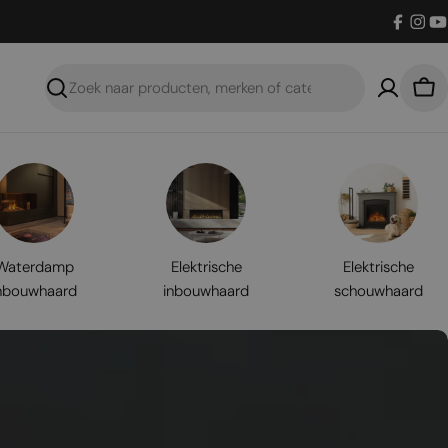
Facebo
Inst
Y
Zoeken
Win
Waterdamp
Elektrische
Elektrische
nbouwhaard
inbouwhaard
schouwhaard