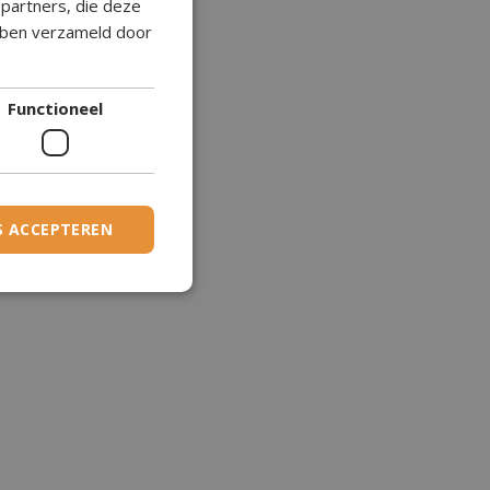
epartners, die deze
ebben verzameld door
CZECH
DANISH
Functioneel
DUTCH
ESTONIAN
FINNISH
FRENCH
S ACCEPTEREN
GERMAN
GREEK
HUNGARIAN
IRISH
ICELANDIC
ITALIAN
LATVIAN