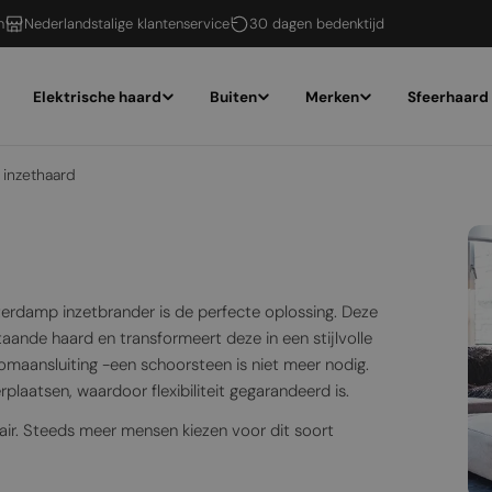
n
Nederlandstalige klantenservice
30 dagen bedenktijd
Elektrische haard
Buiten
Merken
Sfeerhaard
inzethaard
erdamp inzetbrander is de perfecte oplossing. Deze
ande haard en transformeert deze in een stijlvolle
omaansluiting -een schoorsteen is niet meer nodig.
laatsen, waardoor flexibiliteit gegarandeerd is.
r. Steeds meer mensen kiezen voor dit soort
n. De waterdamp haarden van Dimplex maken gebruik van
rdamp, wat een realistisch vlameffect creëert. Dankzij