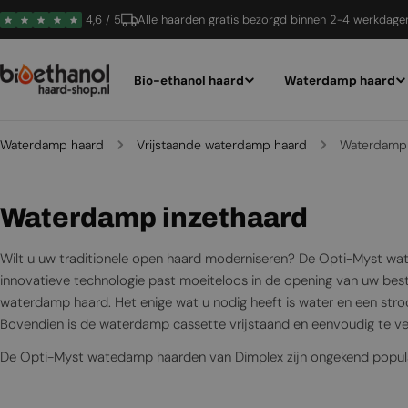
Ga
4,6 / 5
Alle haarden gratis bezorgd binnen 2-4 werkdage
naar
inhoud
Bio-ethanol haard
Waterdamp haard
Waterdamp haard
Vrijstaande waterdamp haard
Waterdamp 
C
Waterdamp inzethaard
o
Wilt u uw traditionele open haard moderniseren? De Opti-Myst wat
l
innovatieve technologie past moeiteloos in de opening van uw besta
waterdamp haard. Het enige wat u nodig heeft is water en een stro
l
Bovendien is de waterdamp cassette vrijstaand en eenvoudig te verp
e
De Opti-Myst watedamp haarden van Dimplex zijn ongekend populai
c
sfeerhaarden om hun interieur een warme, gezellige sfeer te geve
gepatenteerde technologie die LED-verlichting combineert met wate