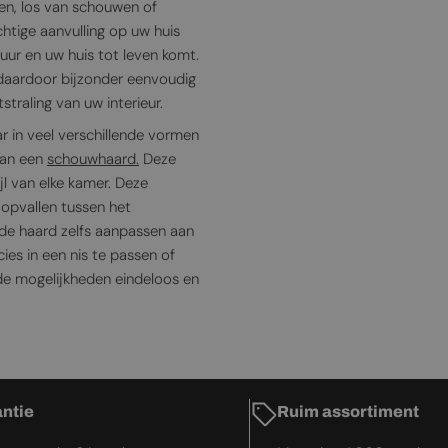
sen, los van schouwen of
chtige aanvulling op uw huis
uur en uw huis tot leven komt.
n daardoor bijzonder eenvoudig
straling van uw interieur.
ar in veel verschillende vormen
 van een
schouwhaard.
Deze
ijl van elke kamer. Deze
l opvallen tussen het
 de haard zelfs aanpassen aan
ies in een nis te passen of
 de mogelijkheden eindeloos en
antie
Ruim assortiment