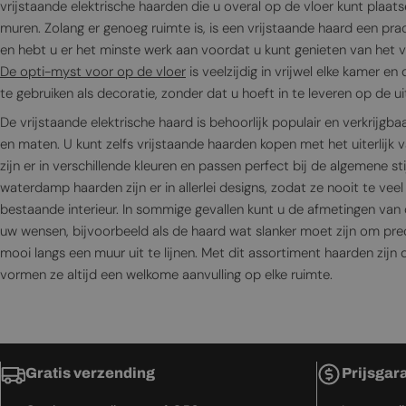
vrijstaande elektrische haarden die u overal op de vloer kunt plaat
muren. Zolang er genoeg ruimte is, is een vrijstaande haard een pra
en hebt u er het minste werk aan voordat u kunt genieten van het v
De opti-myst voor op de vloer
is veelzijdig in vrijwel elke kamer e
te gebruiken als decoratie, zonder dat u hoeft in te leveren op de uit
De vrijstaande elektrische haard is behoorlijk populair en verkrijgba
en maten. U kunt zelfs vrijstaande haarden kopen met het uiterlijk
zijn er in verschillende kleuren en passen perfect bij de algemene st
waterdamp haarden zijn er in allerlei designs, zodat ze nooit te vee
bestaande interieur. In sommige gevallen kunt u de afmetingen van
uw wensen, bijvoorbeeld als de haard wat slanker moet zijn om prec
mooi langs een muur uit te lijnen. Met dit assortiment haarden zijn
vormen ze altijd een welkome aanvulling op elke ruimte.
Gratis verzending
Prijsgar