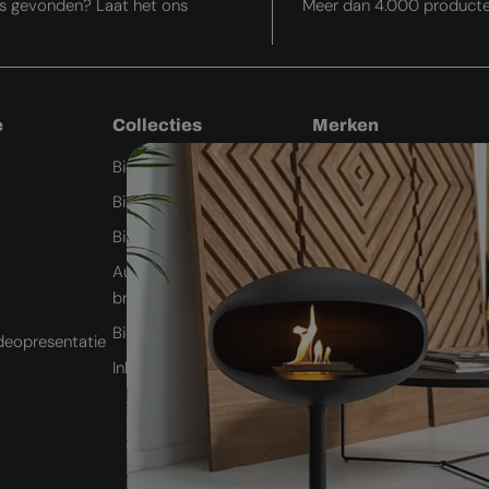
js gevonden? Laat het ons
Meer dan 4.000 product
e
Collecties
Merken
Bio-ethanol wandhaard
Cocoon Fires
Bio-ethanol plafondhaard
Planika Fires
Bio-ethanol kachel
Icon Fires
Automatische bio-ethanol
ScandiFlames
brander
Safretti
Bio-ethanol buitenhaard
deopresentatie
Nordlys Denmark
Inbouw bio-ethanol haard
Westbo of Sweden