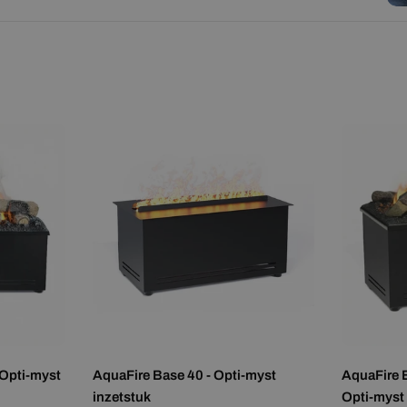
e sfeer en comfort wil toevoegen aan zijn woning.
 Opti-myst
AquaFire Base 40 - Opti-myst
AquaFire 
inzetstuk
Opti-myst 