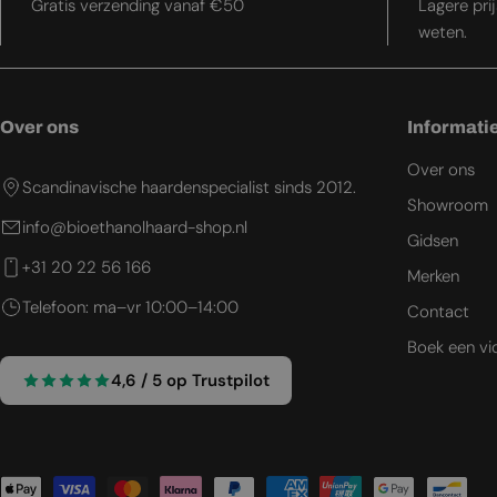
Gratis verzending vanaf €50
Lagere pri
weten.
Over ons
Informati
Over ons
Scandinavische haardenspecialist sinds 2012.
Showroom
info@bioethanolhaard-shop.nl
Gidsen
+31 20 22 56 166
Merken
Telefoon: ma–vr 10:00–14:00
Contact
Boek een vi
4,6 / 5 op Trustpilot
Betaalmethoden