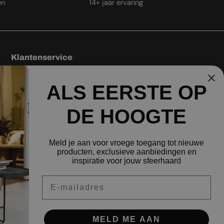
en
14+ jaar ervaring
UKRAINIAN
Klantenservice
Algemene voorwaarden
ALS EERSTE OP
Levering
Besteprijsgarantie
DE HOOGTE
Retourbeleid
Privacybeleid
Meld je aan voor vroege toegang tot nieuwe
producten, exclusieve aanbiedingen en
Verzendbeleid
inspiratie voor jouw sfeerhaard
Veelgestelde vragen
Email
MELD ME AAN
Facebook
Instagram
Pinterest
Yo