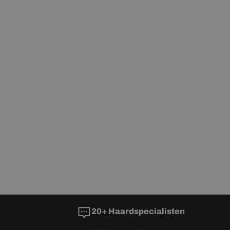
LITHUANIAN
MALTESE
NORWEGIAN
POLISH
PORTUGUESE
ROMANIAN
RUSSIAN
SERBIAN
SLOVAK
SLOVENIAN
SPANISH
SWEDISH
20+ Haardspecialisten
TURKISH