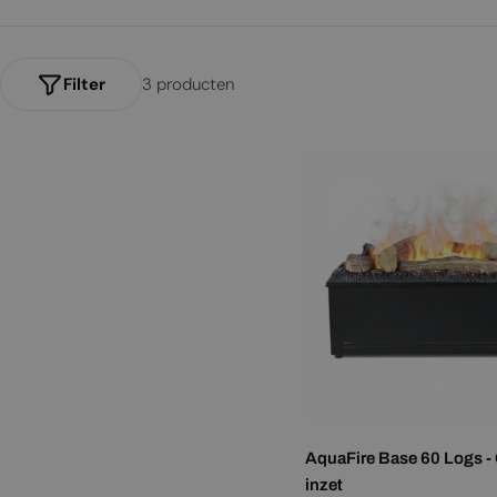
t
het eenvoudige gebruik zijn deze haarden een gewilde keuze voor wi
i
e
Filter
3 producten
:
AquaFire Base 60 Logs -
inzet