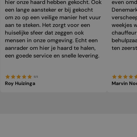
hier onze haard hebben gekocht. Ook
even omda
een lange aansteker er bij gekocht
Denemark
om zo op een veilige manier het vuur
verschee
aan te steken. Het zorgt voor een
weekjes 
huiselijke sfeer dat zeggen ook
chauffeur 
mensen in onze omgeving. Echt een
behulpzaa
aanrader om hier je haard te halen,
ten zeers
een goede service en snelle levering.
5/5
Roy Huizinga
Marvin No