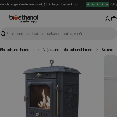
Ga
dstalige klantenservice
30 dagen bedenktijd
4,6 / 5
naar
inhoud
W
Zoeken
Bio-ethanol haarden
Vrijstaande bio-ethanol haard
Staande 
Open media 0 in een venster
Open me