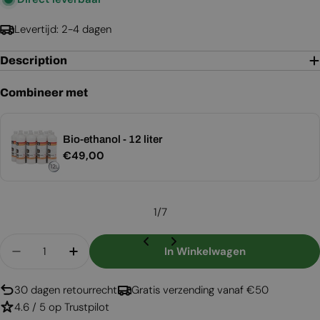
Levertijd: 2-4 dagen
Description
Combineer met
Bio-ethanol - 12 liter
Normale
€49,00
prijs
1
/
7
Aantal
In Winkelwagen
Aantal Verlagen Voor Ulvik - Vrijstaande Gietijz
Aantal Verhogen Voor Ulvik - Vrijstaand
30 dagen retourrecht
Gratis verzending vanaf €50
4.6 / 5 op Trustpilot