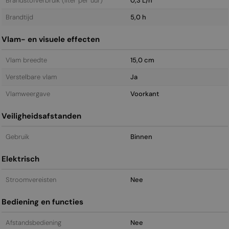
Brandstofverbruik (liter per uur)
0,3 L/h
Brandtijd
5,0 h
Vlam- en visuele effecten
Vlam breedte
15,0 cm
Verstelbare vlam
Ja
Vlamweergave
Voorkant
Veiligheidsafstanden
Gebruik
Binnen
Elektrisch
Stroomvereisten
Nee
Bediening en functies
Afstandsbediening
Nee