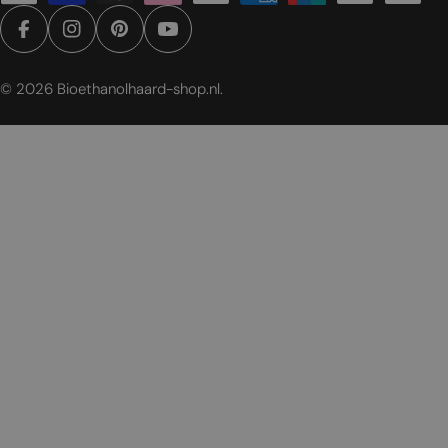
Facebook
Instagram
Pinterest
YouTube
© 2026
Bioethanolhaard-shop.nl
.