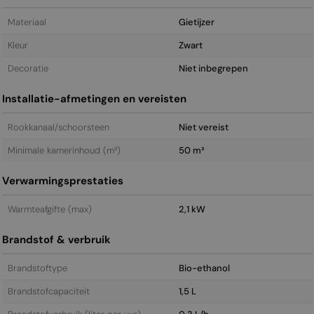
Materiaal
Gietijzer
Kleur
Zwart
Decoratie
Niet inbegrepen
Installatie-afmetingen en vereisten
Rookkanaal/schoorsteen
Niet vereist
Minimale kamerinhoud (m³)
50 m³
Verwarmingsprestaties
Warmteafgifte (max)
2,1 kW
Brandstof & verbruik
Brandstoftype
Bio-ethanol
Brandstofcapaciteit
1,5 L