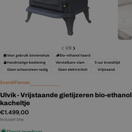
1
/
9
Voor gebruik binnenshuis
Bio-ethanol haard
Handmatige bediening
Verstelbare vlam
5 uur brandtijd
Geen schoorsteen nodig
Geen elektriciteit
Vrijstaand
ScandiFlames
Ulvik - Vrijstaande gietijzeren bio-ethanol
kacheltje
Normale
€1.499,00
prijs
Inclusief btw.
Direct leverbaar