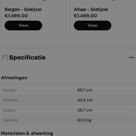
Bergen – Gietijzer
Altaar – Gietijzer
Normale
€1.499,00
Normale
€1.499,00
prijs
prijs
View
View
Specificatie
Afmetingen
Hoogte
69,7 cm
Breedte
43,8 cm
Diepte
38,7 cm
Gewicht
60,0 kg
Materialen & afwerking