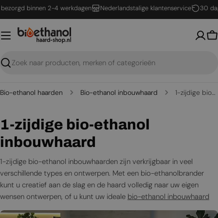
Ga
orgd binnen 2-4 werkdagen
Nederlandstalige klantenservice
30 dagen be
naar
inhoud
W
Zoeken
Bio-ethanol haarden
Bio-ethanol inbouwhaard
1-zijdige bio-ethanol inbouwhaard
C
1-zijdige bio-ethanol
o
inbouwhaard
l
1-zijdige bio-ethanol inbouwhaarden zijn verkrijgbaar in veel
verschillende types en ontwerpen. Met een bio-ethanolbrander
l
kunt u creatief aan de slag en de haard volledig naar uw eigen
e
wensen ontwerpen, of u kunt uw ideale
bio-ethanol inbouwhaard
vinden binnen ons brede assortiment.
c