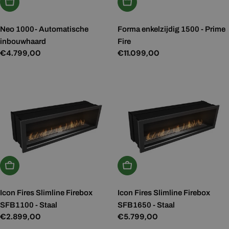
In Winkelwagen
In Winkelwagen
Neo 1000- Automatische
Forma enkelzijdig 1500 - Prime
inbouwhaard
Fire
Normale
€4.799,00
Normale
€11.099,00
prijs
prijs
In Winkelwagen
In Winkelwagen
Icon Fires Slimline Firebox
Icon Fires Slimline Firebox
SFB1100 - Staal
SFB1650 - Staal
Normale
€2.899,00
Normale
€5.799,00
prijs
prijs