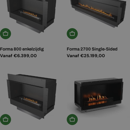
Kies Opties
Kies Opties
Forma 800 enkelzijdig
Forma 2700 Single-Sided
Normale
Vanaf €6.399,00
Normale
Vanaf €25.199,00
prijs
prijs
Kies Opties
In Winkelwagen