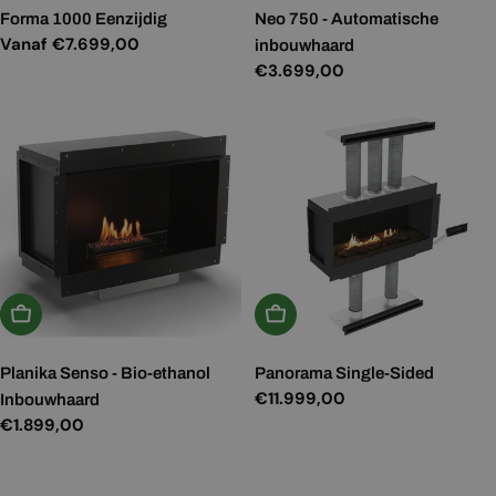
Forma 1000 Eenzijdig
Neo 750 - Automatische
Normale
Vanaf €7.699,00
inbouwhaard
prijs
Normale
€3.699,00
prijs
In Winkelwagen
In Winkelwagen
Planika Senso - Bio-ethanol
Panorama Single-Sided
Normale
€11.999,00
Inbouwhaard
prijs
Normale
€1.899,00
prijs