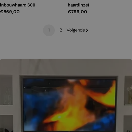
inbouwhaard 600
haardinzet
Normale
€869,00
Normale
€799,00
prijs
prijs
1
2
Volgende