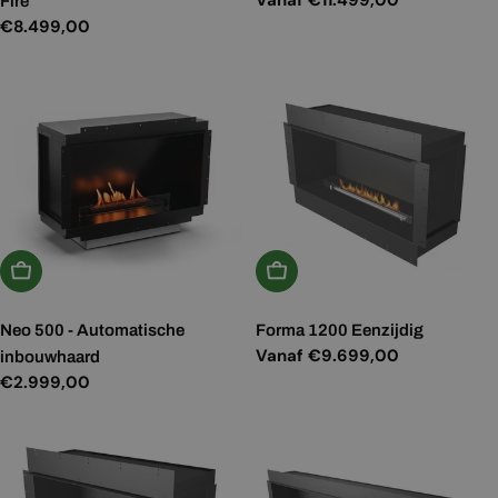
Fire
prijs
Normale
€8.499,00
prijs
In Winkelwagen
Kies Opties
Neo 500 - Automatische
Forma 1200 Eenzijdig
Normale
Vanaf €9.699,00
inbouwhaard
prijs
Normale
€2.999,00
prijs