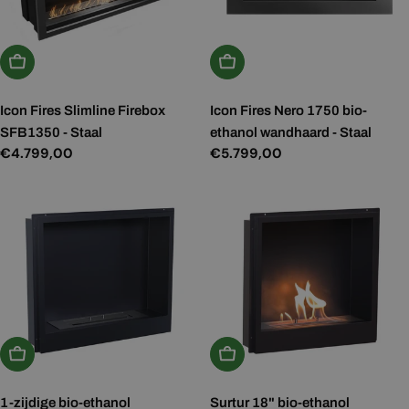
In Winkelwagen
In Winkelwagen
Icon Fires Slimline Firebox
Icon Fires Nero 1750 bio-
SFB1350 - Staal
ethanol wandhaard - Staal
Normale
€4.799,00
Normale
€5.799,00
prijs
prijs
In Winkelwagen
In Winkelwagen
1-zijdige bio-ethanol
Surtur 18" bio-ethanol