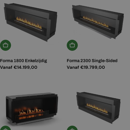
Kies Opties
Kies Opties
Forma 1800 Enkelzijdig
Forma 2300 Single-Sided
Normale
Vanaf €14.199,00
Normale
Vanaf €19.799,00
prijs
prijs