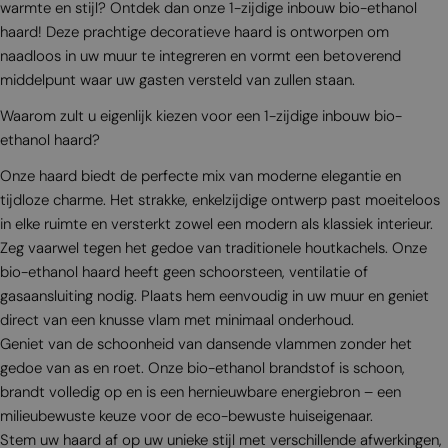
warmte en stijl? Ontdek dan onze 1-zijdige inbouw bio-ethanol
haard! Deze prachtige decoratieve haard is ontworpen om
naadloos in uw muur te integreren en vormt een betoverend
middelpunt waar uw gasten versteld van zullen staan.
Waarom zult u eigenlijk kiezen voor een 1-zijdige inbouw bio-
ethanol haard?
Onze haard biedt de perfecte mix van moderne elegantie en
tijdloze charme. Het strakke, enkelzijdige ontwerp past moeiteloos
in elke ruimte en versterkt zowel een modern als klassiek interieur.
Zeg vaarwel tegen het gedoe van traditionele houtkachels. Onze
bio-ethanol haard heeft geen schoorsteen, ventilatie of
gasaansluiting nodig. Plaats hem eenvoudig in uw muur en geniet
direct van een knusse vlam met minimaal onderhoud.
Geniet van de schoonheid van dansende vlammen zonder het
gedoe van as en roet. Onze bio-ethanol brandstof is schoon,
brandt volledig op en is een hernieuwbare energiebron – een
milieubewuste keuze voor de eco-bewuste huiseigenaar.
Stem uw haard af op uw unieke stijl met verschillende afwerkingen,