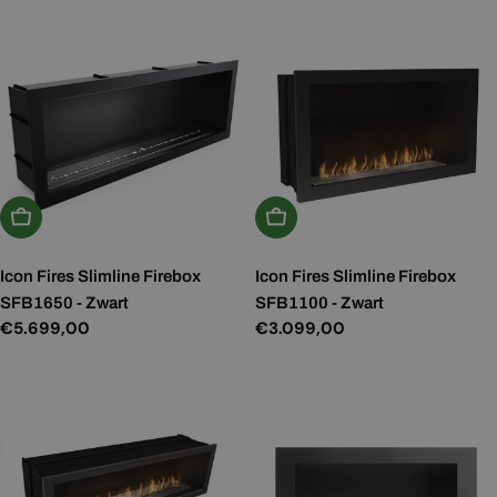
In Winkelwagen
In Winkelwagen
Icon Fires Slimline Firebox
Icon Fires Slimline Firebox
SFB1650 - Zwart
SFB1100 - Zwart
Normale
€5.699,00
Normale
€3.099,00
prijs
prijs