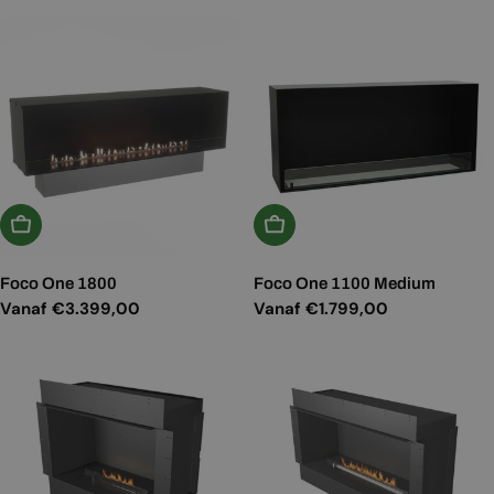
prijs
prijs
Kies Opties
Kies Opties
Foco One 1800
Foco One 1100 Medium
Normale
Vanaf €3.399,00
Normale
Vanaf €1.799,00
prijs
prijs