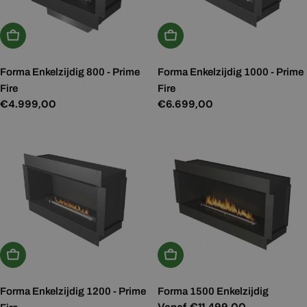
In Winkelwagen
In Winkelwagen
Forma Enkelzijdig 800 - Prime
Forma Enkelzijdig 1000 - Prime
Fire
Fire
Normale
€4.999,00
Normale
€6.699,00
prijs
prijs
In Winkelwagen
Kies Opties
Forma Enkelzijdig 1200 - Prime
Forma 1500 Enkelzijdig
Normale
Vanaf €11.499,00