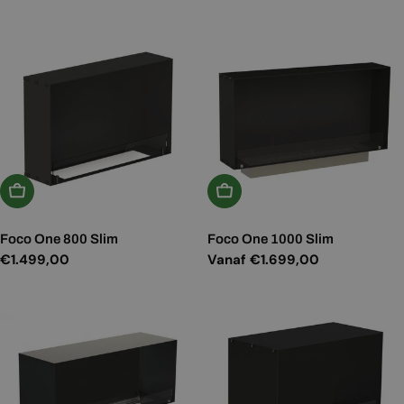
prijs
Kies Opties
Kies Opties
Foco One 800 Slim
Foco One 1000 Slim
Normale
€1.499,00
Normale
Vanaf €1.699,00
prijs
prijs