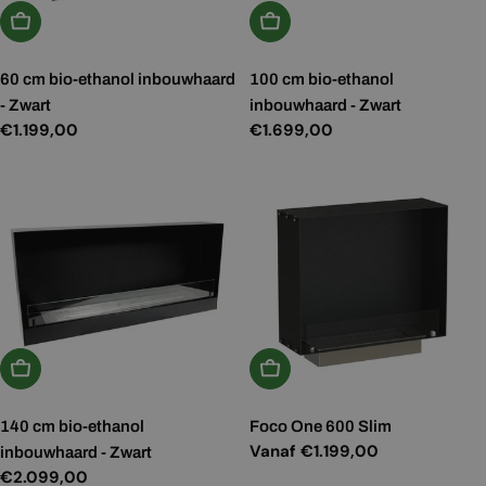
In Winkelwagen
In Winkelwagen
60 cm bio-ethanol inbouwhaard
100 cm bio-ethanol
- Zwart
inbouwhaard - Zwart
Normale
€1.199,00
Normale
€1.699,00
prijs
prijs
In Winkelwagen
Kies Opties
140 cm bio-ethanol
Foco One 600 Slim
Normale
Vanaf €1.199,00
inbouwhaard - Zwart
prijs
Normale
€2.099,00