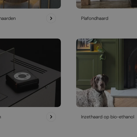
haarden
Plafondhaard
h
Inzethaard op bio-ethanol