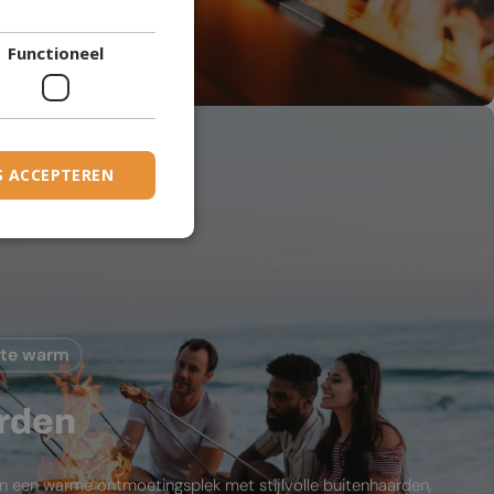
DANISH
den
Functioneel
DUTCH
ESTONIAN
FINNISH
FRENCH
S ACCEPTEREN
GERMAN
GREEK
HUNGARIAN
IRISH
mte warm
ICELANDIC
ITALIAN
rden
LATVIAN
LITHUANIAN
in een warme ontmoetingsplek met stijlvolle buitenhaarden,