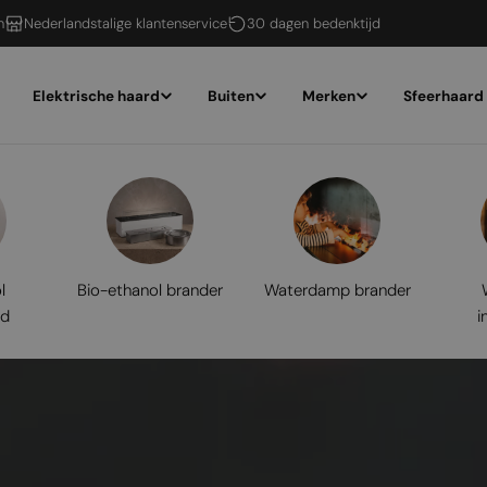
n
Nederlandstalige klantenservice
30 dagen bedenktijd
Elektrische haard
Buiten
Merken
Sfeerhaard
l
Bio-ethanol brander
Waterdamp brander
rd
i