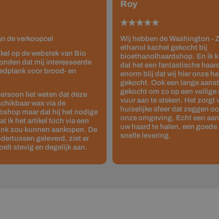
Roy
van de verkoopcel
Wij hebben de Washington - Z
ethanol kachel gekocht bij
tikel op de webstek van Bio
bioethanolhaardshop. En ik 
onden dat mij interesseerde
dat het een fantastische haard 
edplank voor brood- en
enorm blij dat wij hier onze 
gekocht. Ook een lange aanste
gekocht om zo op een veilige
ersoon liet weten dat deze
vuur aan te steken. Het zorgt
schikbaar was via de
huiselijke sfeer dat zeggen o
shop maar dat hij het nodige
onze omgeving. Echt een aan
 ik het artikel toch via een
uw haard te halen, een goede 
link zou kunnen aankopen. De
snelle levering.
dertussen geleverd, ziet er
oelt stevig en degelijk aan.