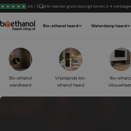
Ga
4,6 / 5
Alle haarden gratis bezorgd binnen 2-4 werkdage
naar
inhoud
Bio-ethanol haard
Waterdamp haard
Bio-ethanol
Vrijstaande bio-
Bio-ethano
wandhaard
ethanol haard
inbouwhaa