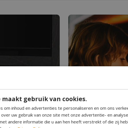
Hebt u ooit water z
Waterdam
 maakt gebruik van cookies.
n. Schoon brandend,
Waterdamp haarden creëre
s om inhoud en advertenties te personaliseren en om ons verke
. Geef elke kamer een
Perfect voor elke ruimte, 
e over uw gebruik van onze site met onze advertentie- en analys
eenvoudig in gebruik.
et andere informatie die u aan hen heeft verstrekt of die zij h