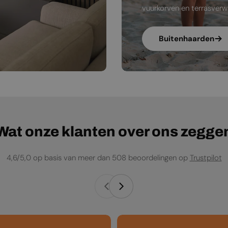
vuurkorven en terrasverw
Buitenhaarden
Wat onze klanten over ons zegge
4,6/5,0 op basis van meer dan 508 beoordelingen op
Trustpilot