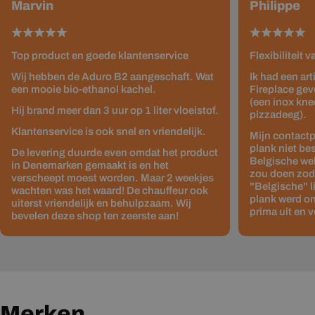
Marvin
Philippe
Top product en goede klantenservice
Flexibiliteit 
Wij hebben de Aduro B2 aangeschaft. Wat
Ik had een ar
een mooie bio-ethanol kachel.
Fireplace gev
(een inox kne
Hij brand meer dan 3 uur op 1 liter vloeistof.
pizzadeeg).
Klantenservice is ook snel en vriendelijk.
Mijn contactp
plank niet be
De levering duurde even omdat het product
Belgische web
in Denemarken gemaakt is en het
zou doen zodat
verscheept moest worden. Maar 2 weekjes
"Belgische" 
wachten was het waard! De chauffeur ook
plank werd on
uiterst vriendelijk en behulpzaam. Wij
prima uit en v
bevelen deze shop ten zeerste aan!
Merken