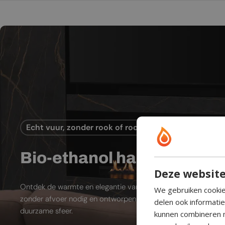
Echt vuur, zonder rook of rookkanaal
Bio-ethanol haard
Deze website
Ontdek de warmte en elegantie van bio-ethanol sfeerhaarde
We gebruiken cookie
zonder afvoer nodig en ontworpen voor moderne leefruimtes
delen ook informati
duurzame sfeer.
kunnen combineren m