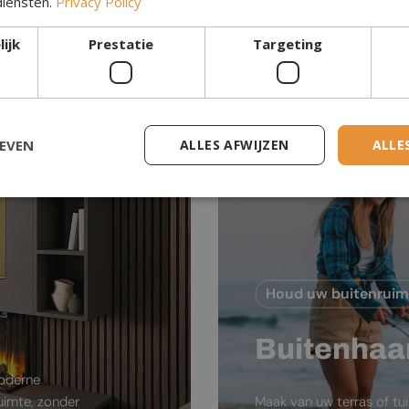
diensten.
Privacy Policy
Waterdamp Haar
ijk
Prestatie
Targeting
GEVEN
ALLES AFWIJZEN
ALLE
Houd uw buitenrui
Buitenhaa
moderne
ruimte, zonder
Maak van uw terras of tu