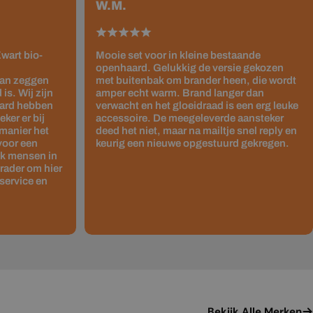
W.M.
wart bio-
Mooie set voor in kleine bestaande
openhaard. Gelukkig de versie gekozen
kan zeggen
met buitenbak om brander heen, die wordt
is. Wij zijn
amper echt warm. Brand langer dan
haard hebben
verwacht en het gloeidraad is een erg leuke
ker er bij
accessoire. De meegeleverde aansteker
 manier het
deed het niet, maar na mailtje snel reply en
 voor een
keurig een nieuwe opgestuurd gekregen.
ok mensen in
rader om hier
service en
Bekijk Alle Merken