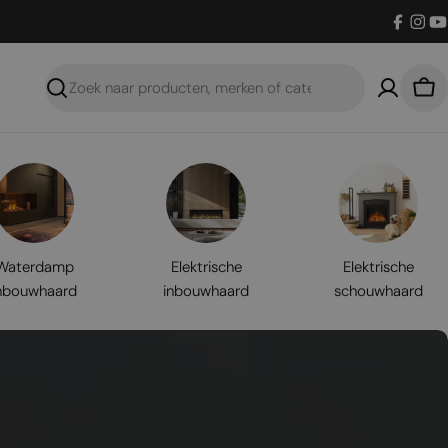
Facebo
Inst
Y
Zoeken
Win
Waterdamp
Elektrische
Elektrische
nbouwhaard
inbouwhaard
schouwhaard