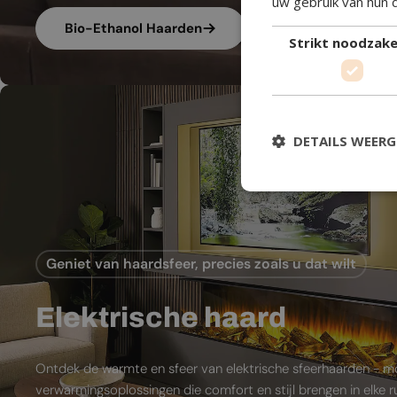
uw gebruik van hun 
Bio-Ethanol Haarden
Strikt noodzakel
DETAILS WEER
Geniet van haardsfeer, precies zoals u dat wilt
Elektrische haard
Ontdek de warmte en sfeer van elektrische sfeerhaarden - 
verwarmingsoplossingen die comfort en stijl brengen in elke 