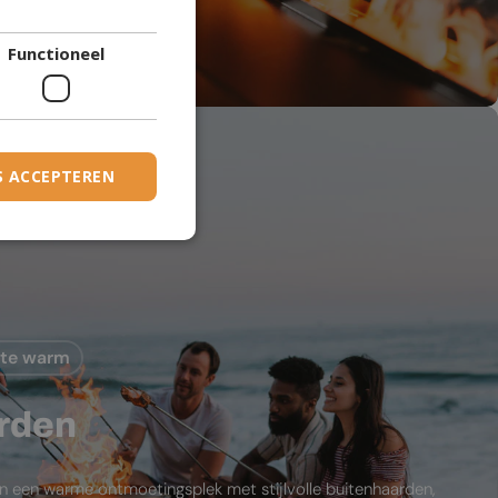
DANISH
den
Functioneel
DUTCH
ESTONIAN
FINNISH
FRENCH
S ACCEPTEREN
GERMAN
GREEK
HUNGARIAN
IRISH
mte warm
ICELANDIC
ITALIAN
rden
LATVIAN
LITHUANIAN
in een warme ontmoetingsplek met stijlvolle buitenhaarden,