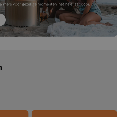
MALTESE
armers voor gezellige momenten, het hele jaar door.
NORWEGIAN
POLISH
PORTUGUESE
ROMANIAN
RUSSIAN
SERBIAN
SLOVAK
n
SLOVENIAN
SPANISH
SWEDISH
TURKISH
UKRAINIAN