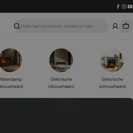
Facebo
Inst
Y
Zoeken
Win
Waterdamp
Elektrische
Elektrische
nbouwhaard
inbouwhaard
schouwhaard