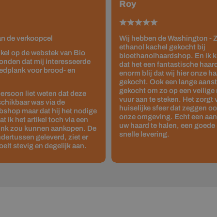
Roy
van de verkoopcel
Wij hebben de Washington - Z
ethanol kachel gekocht bij
tikel op de webstek van Bio
bioethanolhaardshop. En ik 
onden dat mij interesseerde
dat het een fantastische haard 
edplank voor brood- en
enorm blij dat wij hier onze 
gekocht. Ook een lange aanste
gekocht om zo op een veilige
ersoon liet weten dat deze
vuur aan te steken. Het zorgt
schikbaar was via de
huiselijke sfeer dat zeggen o
shop maar dat hij het nodige
onze omgeving. Echt een aan
 ik het artikel toch via een
uw haard te halen, een goede 
link zou kunnen aankopen. De
snelle levering.
dertussen geleverd, ziet er
oelt stevig en degelijk aan.