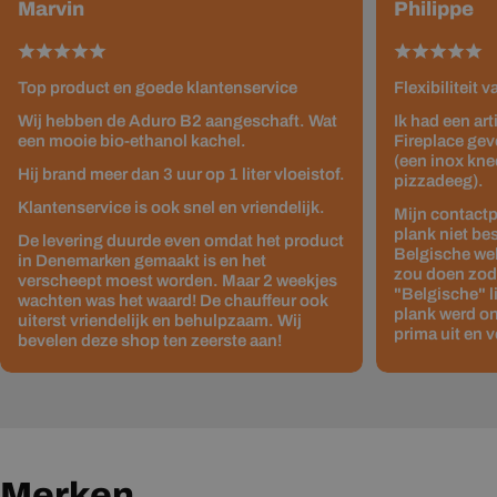
Marvin
Philippe
Top product en goede klantenservice
Flexibiliteit 
Wij hebben de Aduro B2 aangeschaft. Wat
Ik had een ar
een mooie bio-ethanol kachel.
Fireplace gev
(een inox kne
Hij brand meer dan 3 uur op 1 liter vloeistof.
pizzadeeg).
Klantenservice is ook snel en vriendelijk.
Mijn contactp
plank niet be
De levering duurde even omdat het product
Belgische web
in Denemarken gemaakt is en het
zou doen zodat
verscheept moest worden. Maar 2 weekjes
"Belgische" 
wachten was het waard! De chauffeur ook
plank werd on
uiterst vriendelijk en behulpzaam. Wij
prima uit en v
bevelen deze shop ten zeerste aan!
Merken