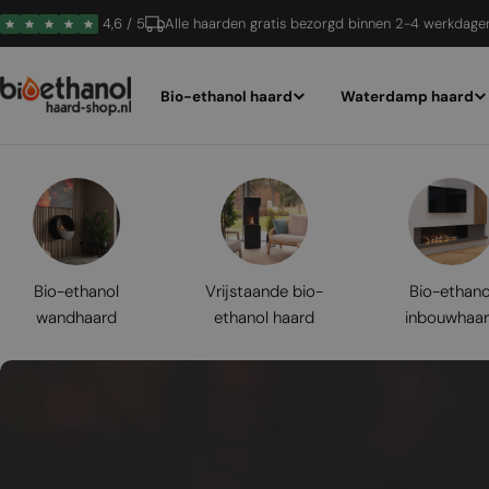
Ga
4,6 / 5
Alle haarden gratis bezorgd binnen 2-4 werkdage
naar
inhoud
Bio-ethanol haard
Waterdamp haard
Bio-ethanol
Vrijstaande bio-
Bio-ethano
wandhaard
ethanol haard
inbouwhaa