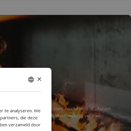
ien branden?
×
ENGLISH
p haard
BULGARIAN
CROATIAN
n de sfeer van een echte vlam, zonder hitte of uitstoot.
er te analyseren. We
met een verbluffend visueel effect, volledig veilig en
CATALAN
epartners, die deze
ebben verzameld door
CZECH