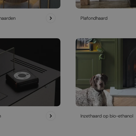
haarden
Plafondhaard
h
Inzethaard op bio-ethanol