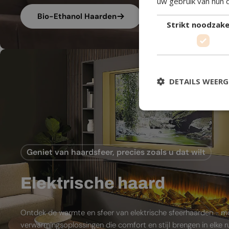
uw gebruik van hun 
Bio-Ethanol Haarden
Strikt noodzakel
DETAILS WEER
Geniet van haardsfeer, precies zoals u dat wilt
Elektrische haard
Ontdek de warmte en sfeer van elektrische sfeerhaarden - 
verwarmingsoplossingen die comfort en stijl brengen in elke 