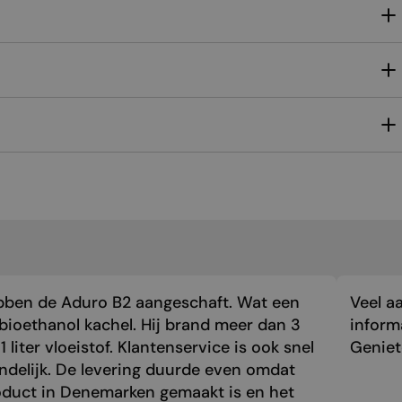
MALTESE
NORWEGIAN
POLISH
PORTUGUESE
ROMANIAN
RUSSIAN
SERBIAN
SLOVAK
SLOVENIAN
SPANISH
bben de Aduro B2 aangeschaft. Wat een
Veel a
SWEDISH
bioethanol kachel. Hij brand meer dan 3
inform
1 liter vloeistof. Klantenservice is ook snel
Genie
TURKISH
endelijk. De levering duurde even omdat
UKRAINIAN
oduct in Denemarken gemaakt is en het