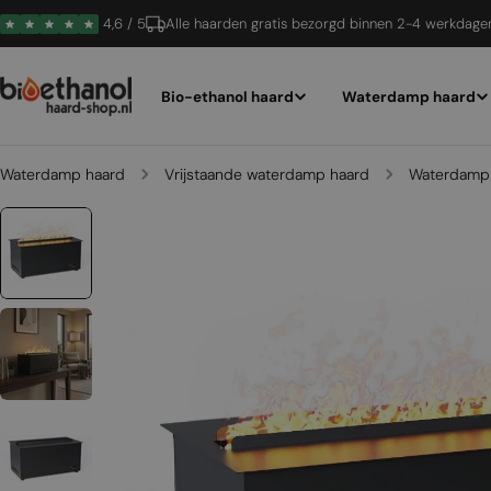
Ga
4,6 / 5
Alle haarden gratis bezorgd binnen 2-4 werkdage
naar
inhoud
Bio-ethanol haard
Waterdamp haard
Waterdamp haard
Vrijstaande waterdamp haard
Waterdamp 