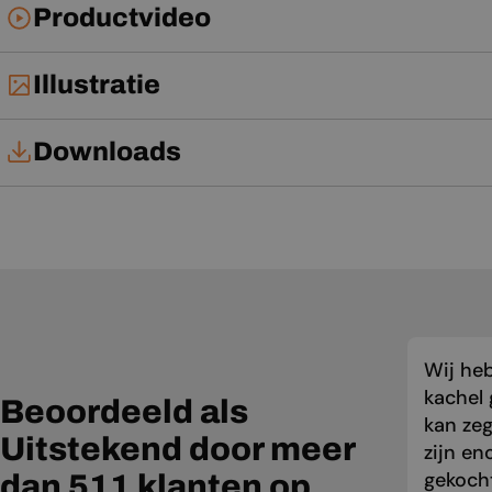
Productvideo
Illustratie
Downloads
Gebruikershandleiding
Wij he
kachel 
Beoordeeld als
kan zeg
Uitstekend door meer
zijn en
gekocht
dan 511 klanten op