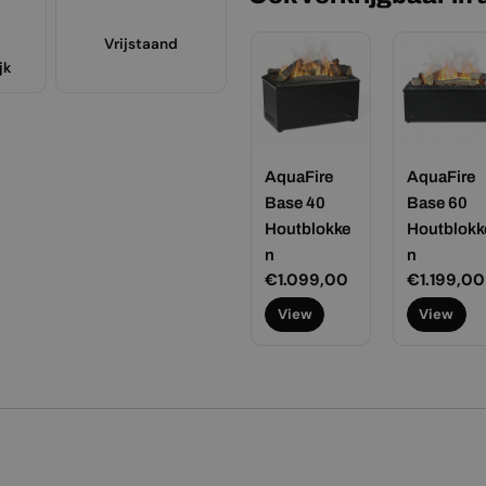
Vrijstaand
jk
AquaFire
AquaFire
Base 40
Base 60
Houtblokke
Houtblokk
n
n
Normale
€1.099,00
Normale
€1.199,00
prijs
prijs
View
View