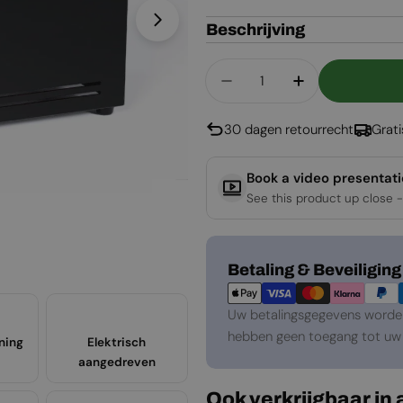
Open media 1 in een venster
Beschrijving
Aantal
Aantal Verlagen Voor 
Aantal Verho
30 dagen retourrecht
Grat
Book a video presentat
See this product up close -
Betaalmethoden
Betaling & Beveiliging
Uw betalingsgegevens worden 
hebben geen toegang tot uw 
ning
Elektrisch
aangedreven
Ook verkrijgbaar in