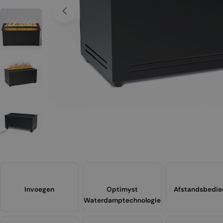
Open media 0 in een venster
Invoegen
Optimyst
Afstandsbedie
Waterdamptechnologie