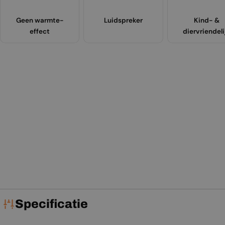
Geen warmte-
Luidspreker
Kind- &
effect
diervriendeli
Specificatie