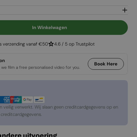
Open media 2 in
In Winkelwagen
AquaFire Base 40 - Opti-Myst Inzetstuk
gen Voor AquaFire Base 40 - Opti-Myst Inzetstuk
is verzending vanaf €50
4.6 / 5 op Trustpilot
ion
Book Here
 we film a free personalised video for you.
veilig verwerkt. Wij slaan geen creditcardgegevens op en
creditcardgegevens.
 andere uitvoering