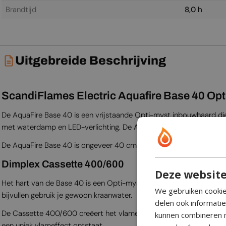
Brandtijd
8,0 h
Uitgebreide Beschrijving
ScandiFlames Electric Aquafire Base 40 Op
De AquaFire Base 40 is een vrijstaande Opti-myst inbouwhaard die
met waterdamp en LED-verlichting. De AquaFire Base geeft geen wa
De AquaFire Base 40 is ongeveer 40 cm breed en past in veel versc
Dimplex Cassette 400/600
Deze website
Het hart van de Base 40 is een Opti-myst Cassette 400/600 branderu
We gebruiken cookie
bijvullen gebruik je gewoon kraanwater.
delen ook informati
De Cassette 400/600 creëert het vlameffect met behulp van een
kunnen combineren m
een uniek vlameffect ontstaat.