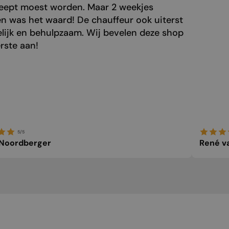
eept moest worden. Maar 2 weekjes
n was het waard! De chauffeur ook uiterst
elijk en behulpzaam. Wij bevelen deze shop
rste aan!
5/5
 Noordberger
René v