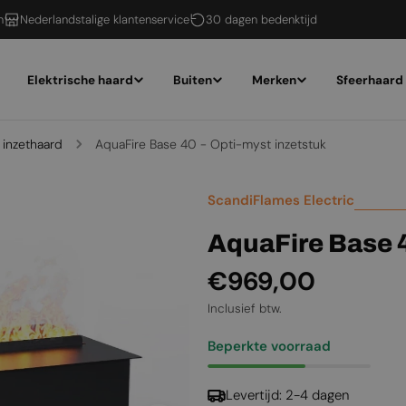
n
Nederlandstalige klantenservice
30 dagen bedenktijd
Elektrische haard
Buiten
Merken
Sfeerhaard
inzethaard
AquaFire Base 40 - Opti-myst inzetstuk
ScandiFlames Electric
AquaFire Base 4
Normale
€969,00
prijs
Inclusief btw.
Beperkte voorraad
Levertijd: 2-4 dagen