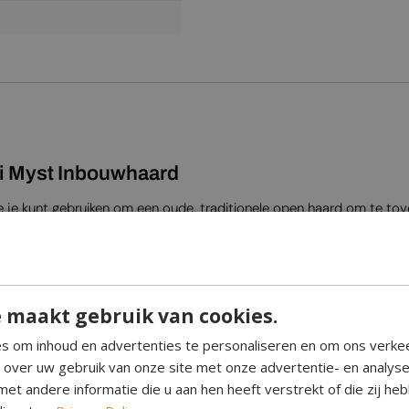
ti Myst Inbouwhaard
 je kunt gebruiken om een oude, traditionele open haard om te tove
rmte af, maar zorgt puur voor een visueel vlameffect.
hillende haarden.
 maakt gebruik van cookies.
nit, ontwikkeld door Dimplex. De cassette heeft een waterreservoir
s om inhoud en advertenties te personaliseren en om ons verke
e over uw gebruik van onze site met onze advertentie- en analys
Transducer
, die het water vernevelt via ultrasone trillingen. Het 
et andere informatie die u aan hen heeft verstrekt of die zij h