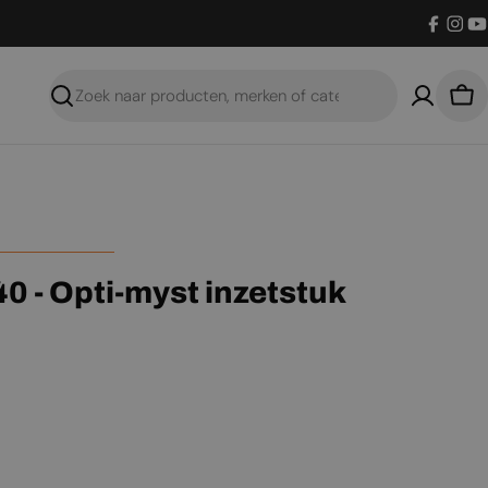
Facebo
Inst
Y
Zoeken
Win
0 - Opti-myst inzetstuk