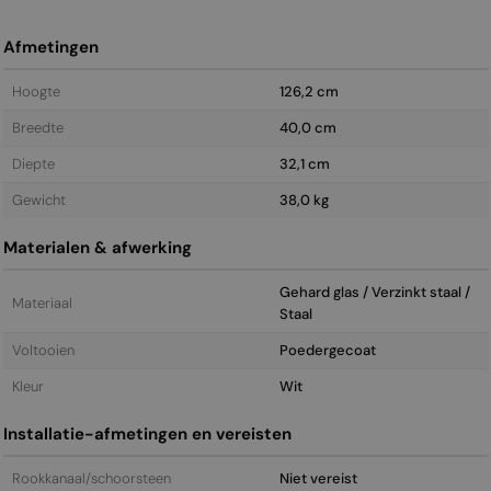
Afmetingen
Hoogte
126,2 cm
Breedte
40,0 cm
Diepte
32,1 cm
Gewicht
38,0 kg
Materialen & afwerking
Gehard glas / Verzinkt staal /
Materiaal
Staal
Voltooien
Poedergecoat
Kleur
Wit
Installatie-afmetingen en vereisten
Rookkanaal/schoorsteen
Niet vereist