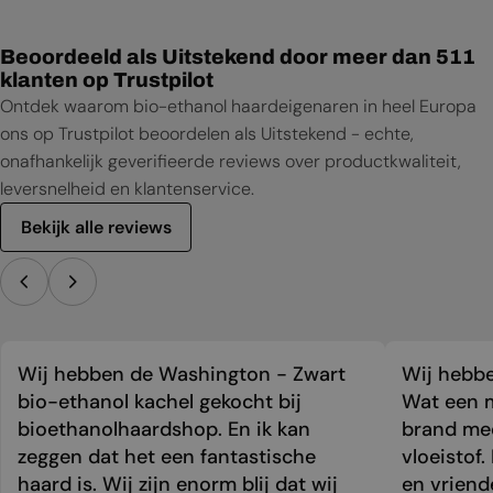
Beoordeeld als Uitstekend door meer dan 511
klanten op Trustpilot
Ontdek waarom bio-ethanol haardeigenaren in heel Europa
ons op Trustpilot beoordelen als Uitstekend - echte,
onafhankelijk geverifieerde reviews over productkwaliteit,
leversnelheid en klantenservice.
Bekijk alle reviews
Wij hebben de Washington - Zwart
Wij hebbe
bio-ethanol kachel gekocht bij
Wat een m
bioethanolhaardshop. En ik kan
brand mee
zeggen dat het een fantastische
vloeistof.
haard is. Wij zijn enorm blij dat wij
en vriend