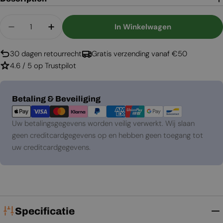
Aantal
In Winkelwagen
Aantal Verlagen Voor Arcticon Wit
Aantal Verhogen Voor Arcticon Wit
30 dagen retourrecht
Gratis verzending vanaf €50
4.6 / 5 op Trustpilot
Betaalmethoden
Betaling & Beveiliging
Uw betalingsgegevens worden veilig verwerkt. Wij slaan
geen creditcardgegevens op en hebben geen toegang tot
uw creditcardgegevens.
Specificatie