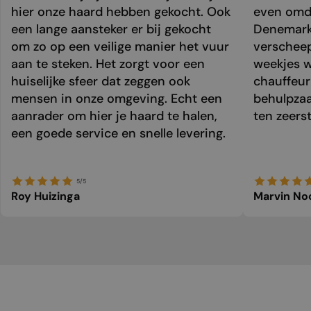
hier onze haard hebben gekocht. Ook
even omda
een lange aansteker er bij gekocht
Denemark
om zo op een veilige manier het vuur
verschee
aan te steken. Het zorgt voor een
weekjes 
huiselijke sfeer dat zeggen ook
chauffeur 
mensen in onze omgeving. Echt een
behulpzaa
aanrader om hier je haard te halen,
ten zeers
een goede service en snelle levering.
5/5
Roy Huizinga
Marvin No