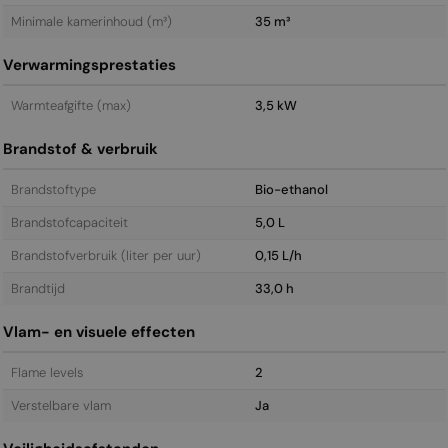
Minimale kamerinhoud (m³)
35 m³
Verwarmingsprestaties
Warmteafgifte (max)
3,5 kW
Brandstof & verbruik
Brandstoftype
Bio-ethanol
Brandstofcapaciteit
5,0 L
Brandstofverbruik (liter per uur)
0,15 L/h
Brandtijd
33,0 h
Vlam- en visuele effecten
Flame levels
2
Verstelbare vlam
Ja