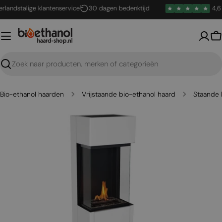
Ga
ndstalige klantenservice
30 dagen bedenktijd
4,6 / 5
naar
inhoud
W
Zoeken
Bio-ethanol haarden
Vrijstaande bio-ethanol haard
Staande 
Open media 0 in een venster
Open me