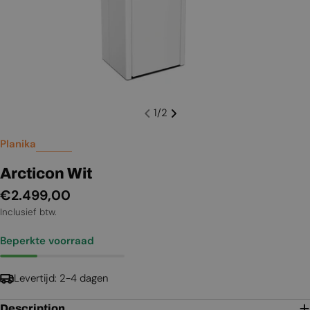
1
/
2
Planika
Arcticon Wit
Normale
€2.499,00
prijs
Inclusief btw.
Beperkte voorraad
Levertijd: 2-4 dagen
Description