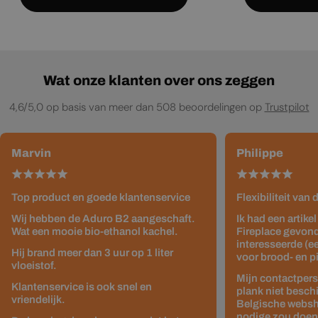
Wat onze klanten over ons zeggen
4,6/5,0 op basis van meer dan 508 beoordelingen op
Trustpilot
Marvin
Philippe
Top product en goede klantenservice
Flexibiliteit van
Wij hebben de Aduro B2 aangeschaft.
Ik had een artike
Wat een mooie bio-ethanol kachel.
Fireplace gevond
interesseerde (e
Hij brand meer dan 3 uur op 1 liter
voor brood- en p
vloeistof.
Mijn contactpers
Klantenservice is ook snel en
plank niet besch
vriendelijk.
Belgische websho
nodige zou doen z