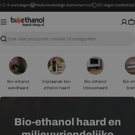
Ga
 werkdagen
Nederlandstalige klantenservice
30 dagen bedenktijd
naar
inhoud
W
Zoeken
Bio-ethanol
Vrijstaande bio-
Bio-ethanol
Bio-et
wandhaard
ethanol haard
inbouwhaard
bran
Bio-ethanol haard en
milieuvriendelijke