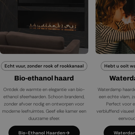
Echt vuur, zonder rook of rookkanaal
Hebt u ooit w
Bio-ethanol haard
Waterd
Ontdek de warmte en elegantie van bio-
Waterdamp haarde
ethanol sfeerhaarden. Schoon brandend,
een echte vlam, zo
zonder afvoer nodig en ontworpen voor
Perfect voor e
moderne leefruimtes. Geef elke kamer een
verbluffend visueel 
duurzame sfeer.
eenvoudi
Bio-Ethanol Haarden
Waterda