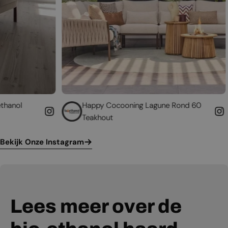
Happy Cocooning Lagune Rond 60
Geef uw b
Teakhout
leven
Bekijk Onze Instagram
Lees meer over de