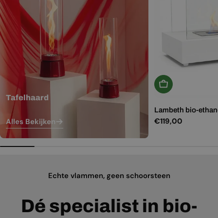
In Winkelwagen
Tafelhaard
Lambeth bio-ethano
Normale
€119,00
Alles Bekijken
prijs
Echte vlammen, geen schoorsteen
Dé specialist in bio-