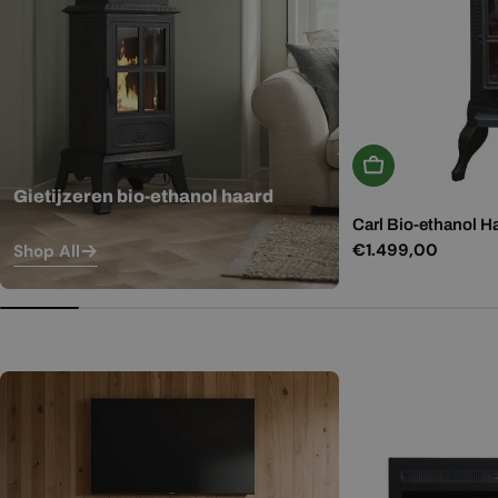
In Winkelwagen
Gietijzeren bio-ethanol haard
Carl Bio-ethanol H
Normale
€1.499,00
Shop All
prijs