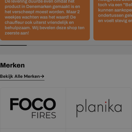
De levering duurde even omdat het
toch via een "Be
product in Denemarken gemaakt is en
kunnen aankopen
het verscheept moest worden. Maar 2
ondertussen gelev
weekjes wachten was het waard! De
en voelt stevig e
chauffeur ook uiterst vriendelijk en
behulpzaam. Wij bevelen deze shop ten
zeerste aan!
Merken
Bekijk Alle Merken