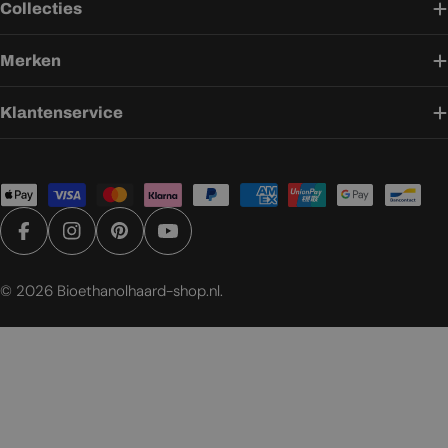
Collecties
Merken
Klantenservice
Betaalmethoden
Facebook
Instagram
Pinterest
YouTube
© 2026
Bioethanolhaard-shop.nl
.