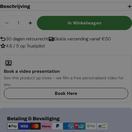
Beschrijving
Aantal
In Winkelwagen
Aantal Verlagen Voor Base 40 Beschermhoes
Aantal Verhogen Voor Base 40 Besche
30 dagen retourrecht
Gratis verzending vanaf €50
4.6 / 5 op Trustpilot
Book a video presentation
See this product up close - we film a free personalised video for
you.
Book Here
Betaalmethoden
Betaling & Beveiliging