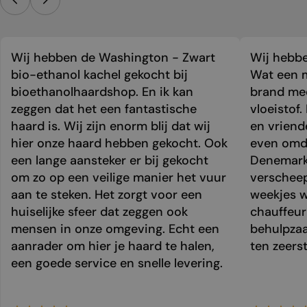
Wij hebben de Washington - Zwart
Wij hebbe
bio-ethanol kachel gekocht bij
Wat een m
bioethanolhaardshop. En ik kan
brand mee
zeggen dat het een fantastische
vloeistof.
haard is. Wij zijn enorm blij dat wij
en vriend
hier onze haard hebben gekocht. Ook
even omda
een lange aansteker er bij gekocht
Denemark
om zo op een veilige manier het vuur
verschee
aan te steken. Het zorgt voor een
weekjes 
huiselijke sfeer dat zeggen ook
chauffeur 
mensen in onze omgeving. Echt een
behulpzaa
aanrader om hier je haard te halen,
ten zeers
een goede service en snelle levering.