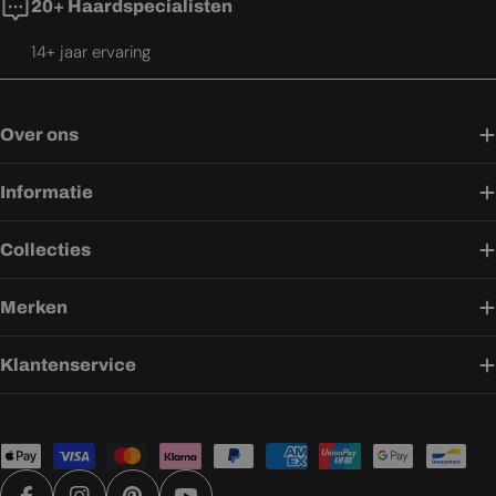
20+ Haardspecialisten
14+ jaar ervaring
Over ons
Informatie
Collecties
Merken
Klantenservice
Betaalmethoden