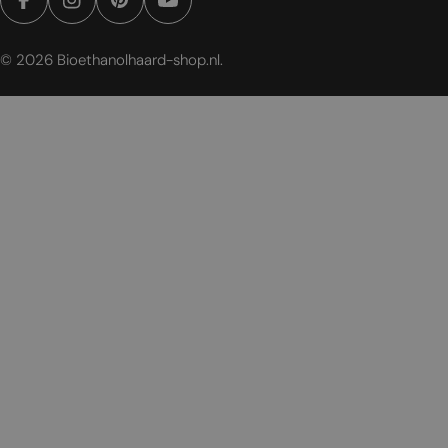
Facebook
Instagram
Pinterest
YouTube
© 2026
Bioethanolhaard-shop.nl
.