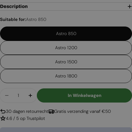
Description
Suitable for:
Astro 850
Astro 850
Astro 1200
Astro 1500
Astro 1800
Aantal
In Winkelwagen
Aantal Verlagen Voor Omkadering Voor Planika 
Aantal Verhogen Voor Omkadering Voor
30 dagen retourrecht
Gratis verzending vanaf €50
4.6 / 5 op Trustpilot