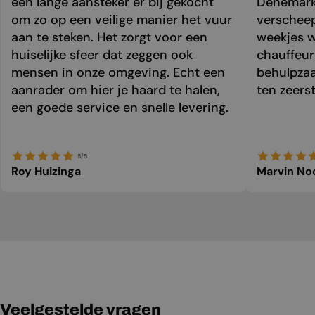
een lange aansteker er bij gekocht
Denemark
om zo op een veilige manier het vuur
verschee
aan te steken. Het zorgt voor een
weekjes 
huiselijke sfeer dat zeggen ook
chauffeur 
mensen in onze omgeving. Echt een
behulpzaa
aanrader om hier je haard te halen,
ten zeers
een goede service en snelle levering.
5/5
Roy Huizinga
Marvin No
Veelgestelde vragen