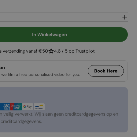
Open media 2 in
In Winkelwagen
ergen - Vrijstaande Gietijzeren Bio-Ethanol Kachel
en Voor Bergen - Vrijstaande Gietijzeren Bio-Etha
is verzending vanaf €50
4.6 / 5 op Trustpilot
ion
Book Here
 we film a free personalised video for you.
veilig verwerkt. Wij slaan geen creditcardgegevens op en
creditcardgegevens.