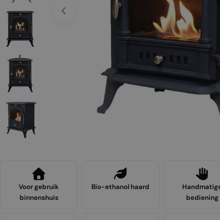
Open media 0 in een venster
Voor gebruik
Bio-ethanol haard
Handmatig
binnenshuis
bediening