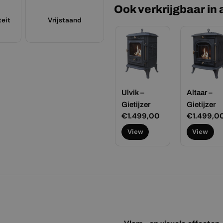
Ook verkrijgbaar in
teit
Vrijstaand
Ulvik –
Altaar –
Gietijzer
Gietijzer
Normale
€1.499,00
Normale
€1.499,0
prijs
prijs
View
View