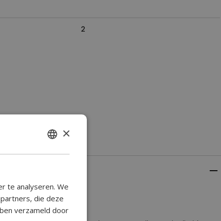
2
×
ENGLISH
BULGARIAN
CROATIAN
er te analyseren. We
CATALAN
epartners, die deze
ebben verzameld door
CZECH