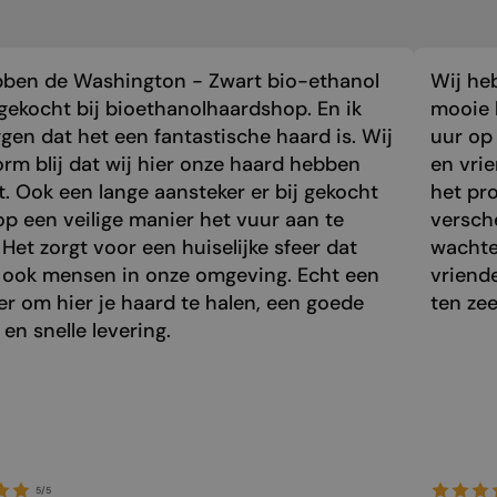
bben de Washington - Zwart bio-ethanol
Wij he
gekocht bij bioethanolhaardshop. En ik
mooie 
gen dat het een fantastische haard is. Wij
uur op 
orm blij dat wij hier onze haard hebben
en vri
. Ook een lange aansteker er bij gekocht
het pr
p een veilige manier het vuur aan te
versch
 Het zorgt voor een huiselijke sfeer dat
wachte
 ook mensen in onze omgeving. Echt een
vriend
r om hier je haard te halen, een goede
ten zee
 en snelle levering.
5/5