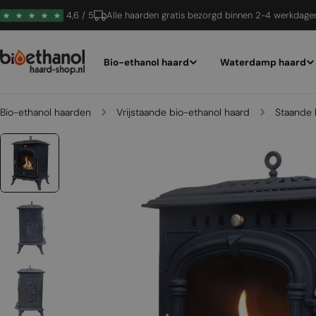
Ga
4,6 / 5
Alle haarden gratis bezorgd binnen 2-4 werkdage
naar
inhoud
Bio-ethanol haard
Waterdamp haard
Bio-ethanol haarden
Vrijstaande bio-ethanol haard
Staande 