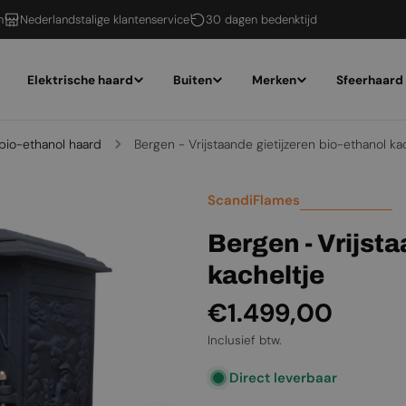
n
Nederlandstalige klantenservice
30 dagen bedenktijd
Elektrische haard
Buiten
Merken
Sfeerhaard
bio-ethanol haard
Bergen - Vrijstaande gietijzeren bio-ethanol ka
ScandiFlames
Bergen - Vrijsta
kacheltje
Normale
€1.499,00
prijs
Inclusief btw.
Direct leverbaar