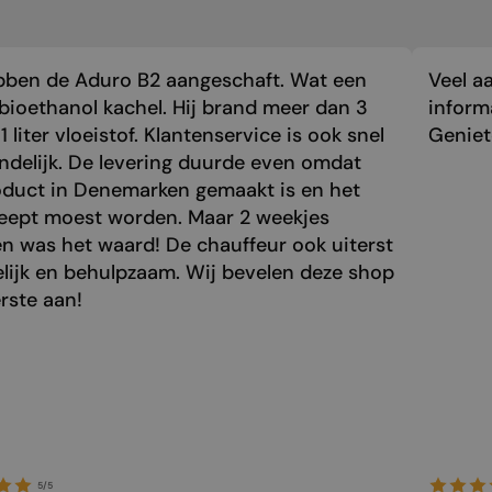
bben de Aduro B2 aangeschaft. Wat een
Veel a
bioethanol kachel. Hij brand meer dan 3
inform
1 liter vloeistof. Klantenservice is ook snel
Genie
endelijk. De levering duurde even omdat
oduct in Denemarken gemaakt is en het
eept moest worden. Maar 2 weekjes
n was het waard! De chauffeur ook uiterst
elijk en behulpzaam. Wij bevelen deze shop
rste aan!
5/5