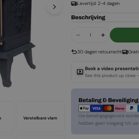
Levertijd: 2-4 dagen
Open media 1 in een venster
Beschrijving
Aantal
Aantal Verlagen Voor B
Aantal Verhog
30 dagen retourrecht
Grat
Book a video presentat
See this product up close -
Betaalmethoden
Betaling & Beveiliging
Uw betalingsgegevens worden 
e
Verstelbare vlam
hebben geen toegang tot uw 