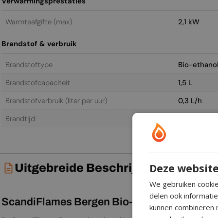
Verwarmingsprestaties
Warmteafgifte (max)
2,1 kW
Brandstof & verbruik
Brandstoftype
Bio-ethano
Brandstofcapaciteit
1,5 L
Brandstofverbruik (liter per uur)
0,3 L/h
Brandtijd
5,0 h
Deze website
Uitgebreide Beschrijving
We gebruiken cookie
delen ook informati
ScandiFlames Bergen Bio-ethanol Haard in G
kunnen combineren m