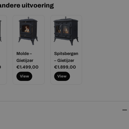
 andere uitvoering
Molde –
Spitsbergen
Gietijzer
– Gietijzer
0
Normale
€1.499,00
Normale
€1.899,00
prijs
prijs
View
View