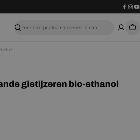
Facebo
Inst
Y
Zoeken
Win
cheltje
ande gietijzeren bio-ethanol