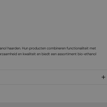
MALTESE
NORWEGIAN
POLISH
PORTUGUESE
ROMANIAN
RUSSIAN
thanol haarden. Hun producten combineren functionaliteit met
SERBIAN
rzaamheid en kwaliteit en biedt een assortiment bio-ethanol
SLOVAK
SLOVENIAN
SPANISH
SWEDISH
TURKISH
UKRAINIAN