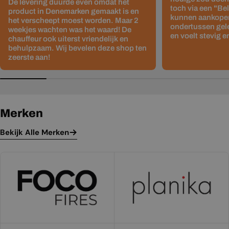
De levering duurde even omdat het
toch via een "Be
product in Denemarken gemaakt is en
kunnen aankopen
het verscheept moest worden. Maar 2
ondertussen gelev
weekjes wachten was het waard! De
en voelt stevig e
chauffeur ook uiterst vriendelijk en
behulpzaam. Wij bevelen deze shop ten
zeerste aan!
Merken
Bekijk Alle Merken