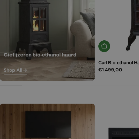
In Winkelwagen
Gietijzeren bio-ethanol haard
Carl Bio-ethanol H
Normale
€1.499,00
Shop All
prijs