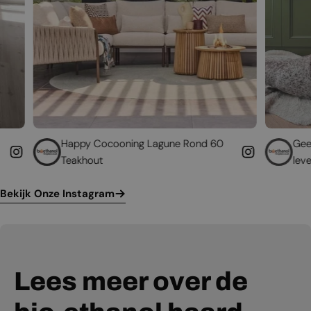
py Cocooning Lagune Rond 60
Geef uw bestaande h
hout
leven
Bekijk Onze Instagram
Lees meer over de