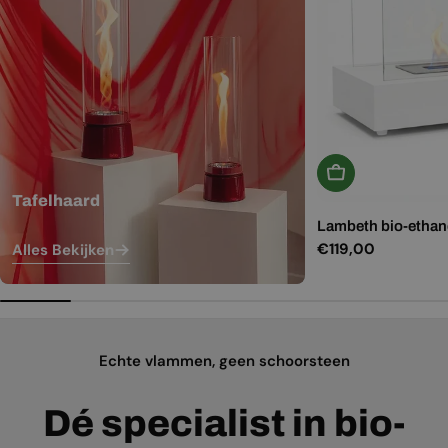
In Winkelwagen
Tafelhaard
Lambeth bio-ethano
Normale
€119,00
Alles Bekijken
prijs
Echte vlammen, geen schoorsteen
Dé specialist in bio-