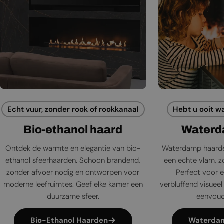
Echt vuur, zonder rook of rookkanaal
Hebt u ooit w
Bio-ethanol haard
Waterd
Ontdek de warmte en elegantie van bio-
Waterdamp haarde
ethanol sfeerhaarden. Schoon brandend,
een echte vlam, zo
zonder afvoer nodig en ontworpen voor
Perfect voor e
moderne leefruimtes. Geef elke kamer een
verbluffend visueel 
duurzame sfeer.
eenvoudi
Bio-Ethanol Haarden
Waterda