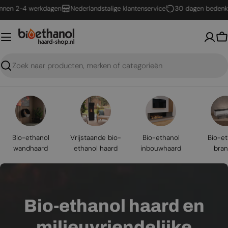
Ga
2-4 werkdagen
Nederlandstalige klantenservice
30 dagen bedenktijd
naar
inhoud
W
Zoeken
Bio-ethanol
Vrijstaande bio-
Bio-ethanol
Bio-et
wandhaard
ethanol haard
inbouwhaard
bran
Bio-ethanol haard en
milieuvriendelijke