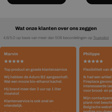
Wat onze klanten over ons zeggen
4,6/5,0 op basis van meer dan 508 beoordelingen op
Trustpilot
Marvin
Philippe
Top product en goede klantenservice
Flexibiliteit van
Wij hebben de Aduro B2 aangeschaft.
Ik had een artike
Wat een mooie bio-ethanol kachel.
Fireplace gevond
interesseerde (e
Hij brand meer dan 3 uur op 1 liter
voor brood- en p
vloeistof.
Mijn contactpers
Klantenservice is ook snel en
plank niet besch
vriendelijk.
Belgische websho
nodige zou doen z