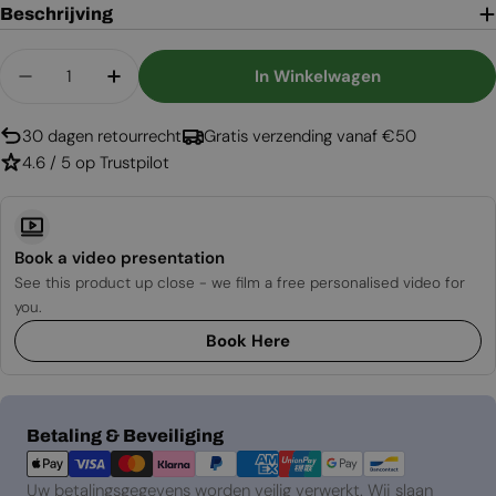
Beschrijving
Aantal
In Winkelwagen
Aantal Verlagen Voor Biotronic 400 – Vrijstaan
Aantal Verhogen Voor Biotronic 400 – 
30 dagen retourrecht
Gratis verzending vanaf €50
4.6 / 5 op Trustpilot
Book a video presentation
See this product up close - we film a free personalised video for
you.
Book Here
Betaalmethoden
Betaling & Beveiliging
Uw betalingsgegevens worden veilig verwerkt. Wij slaan