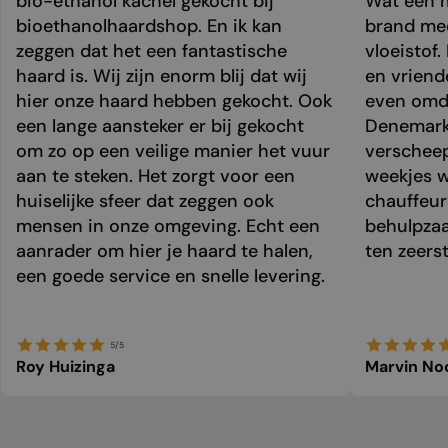
bio-ethanol kachel gekocht bij
Wat een m
bioethanolhaardshop. En ik kan
brand mee
zeggen dat het een fantastische
vloeistof.
haard is. Wij zijn enorm blij dat wij
en vriend
hier onze haard hebben gekocht. Ook
even omda
een lange aansteker er bij gekocht
Denemark
om zo op een veilige manier het vuur
verschee
aan te steken. Het zorgt voor een
weekjes 
huiselijke sfeer dat zeggen ook
chauffeur 
mensen in onze omgeving. Echt een
behulpzaa
aanrader om hier je haard te halen,
ten zeers
een goede service en snelle levering.
5/5
Roy Huizinga
Marvin No