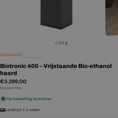
1
/
4
TermaTech
Biotronic 400 – Vrijstaande Bio-ethanol
haard
Normale
€3.299,00
prijs
Inclusief btw.
Op bestelling leverbaar
Levertijd: 1-2 weken