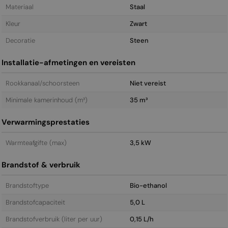
Materiaal
Staal
Kleur
Zwart
Decoratie
Steen
Installatie-afmetingen en vereisten
Rookkanaal/schoorsteen
Niet vereist
Minimale kamerinhoud (m³)
35 m³
Verwarmingsprestaties
Warmteafgifte (max)
3,5 kW
Brandstof & verbruik
Brandstoftype
Bio-ethanol
Brandstofcapaciteit
5,0 L
Brandstofverbruik (liter per uur)
0,15 L/h