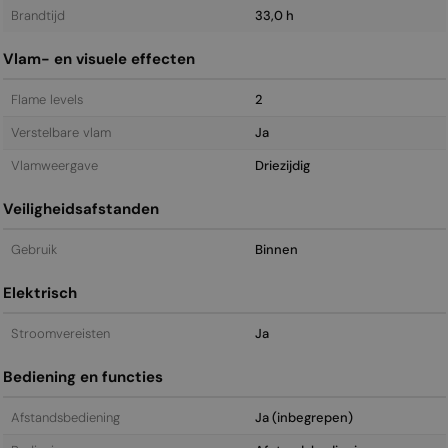
Brandtijd
33,0 h
Vlam- en visuele effecten
Flame levels
2
Verstelbare vlam
Ja
Vlamweergave
Driezijdig
Veiligheidsafstanden
Gebruik
Binnen
Elektrisch
Stroomvereisten
Ja
Bediening en functies
Afstandsbediening
Ja (inbegrepen)