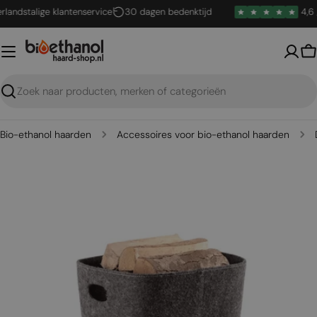
Ga
dstalige klantenservice
30 dagen bedenktijd
4,6 / 5
naar
inhoud
W
Zoeken
Bio-ethanol haarden
Accessoires voor bio-ethanol haarden
Open media 0 in een venster