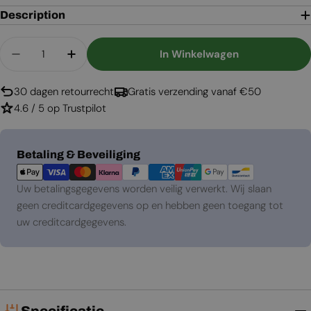
Description
Aantal
In Winkelwagen
Aantal Verlagen Voor Brandhoutmand - Vilt
Aantal Verhogen Voor Brandhoutmand -
30 dagen retourrecht
Gratis verzending vanaf €50
4.6 / 5 op Trustpilot
Betaalmethoden
Betaling & Beveiliging
Uw betalingsgegevens worden veilig verwerkt. Wij slaan
geen creditcardgegevens op en hebben geen toegang tot
uw creditcardgegevens.
Specificatie