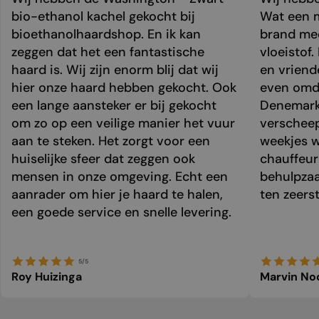
bio-ethanol kachel gekocht bij
Wat een m
bioethanolhaardshop. En ik kan
brand mee
zeggen dat het een fantastische
vloeistof.
haard is. Wij zijn enorm blij dat wij
en vriend
hier onze haard hebben gekocht. Ook
even omda
een lange aansteker er bij gekocht
Denemark
om zo op een veilige manier het vuur
verschee
aan te steken. Het zorgt voor een
weekjes 
huiselijke sfeer dat zeggen ook
chauffeur 
mensen in onze omgeving. Echt een
behulpzaa
aanrader om hier je haard te halen,
ten zeers
een goede service en snelle levering.
5/5
Roy Huizinga
Marvin No