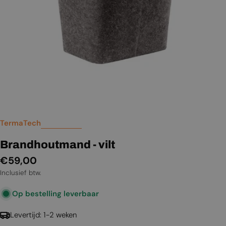
TermaTech
Brandhoutmand - vilt
Normale
€59,00
prijs
Inclusief btw.
Op bestelling leverbaar
Levertijd: 1-2 weken