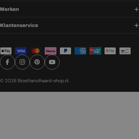
Merken
Klantenservice
Betaalmethoden
Facebook
Instagram
Pinterest
YouTube
© 2026
Bioethanolhaard-shop.nl
.