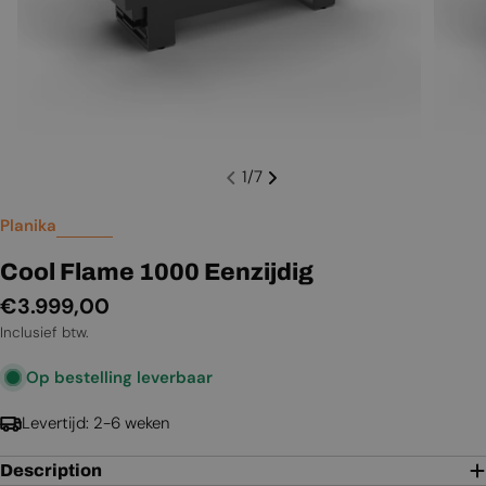
1
/
7
Planika
Cool Flame 1000 Eenzijdig
Normale
€3.999,00
prijs
Inclusief btw.
Op bestelling leverbaar
Levertijd: 2-6 weken
Description