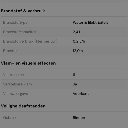
Brandstof & verbruik
Brandstoftype
Water & Elektriciteit
Brandstofcapaciteit
2,4 L
Brandstofverbruik (liter per uur)
0,2 L/h
Brandtijd
12,0 h
Vlam- en visuele effecten
Vlamkleuren
6
Verstelbare vlam
Ja
Vlamweergave
Voorkant
Veiligheidsafstanden
Gebruik
Binnen