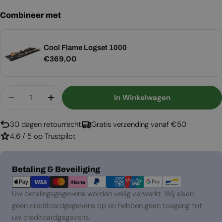
Combineer met
Cool Flame Logset 1000
Normale
€369,00
prijs
Aantal
In Winkelwagen
Aantal Verlagen Voor Cool Flame 1000 Eenzijdig
Aantal Verhogen Voor Cool Flame 1000 
30 dagen retourrecht
Gratis verzending vanaf €50
4.6 / 5 op Trustpilot
Betaalmethoden
Betaling & Beveiliging
Uw betalingsgegevens worden veilig verwerkt. Wij slaan
geen creditcardgegevens op en hebben geen toegang tot
uw creditcardgegevens.