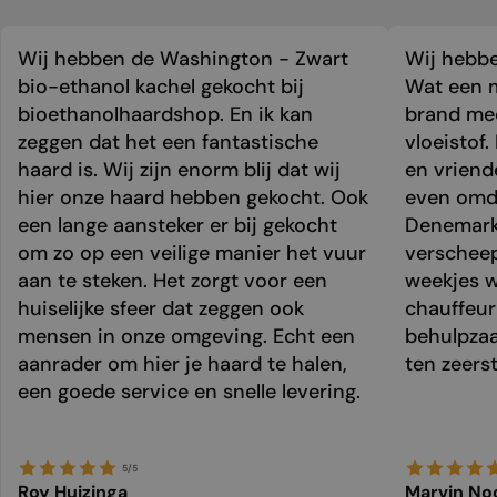
Wij hebben de Washington - Zwart
Wij hebbe
bio-ethanol kachel gekocht bij
Wat een m
bioethanolhaardshop. En ik kan
brand mee
zeggen dat het een fantastische
vloeistof.
haard is. Wij zijn enorm blij dat wij
en vriend
hier onze haard hebben gekocht. Ook
even omda
een lange aansteker er bij gekocht
Denemark
om zo op een veilige manier het vuur
verschee
aan te steken. Het zorgt voor een
weekjes 
huiselijke sfeer dat zeggen ook
chauffeur 
mensen in onze omgeving. Echt een
behulpzaa
aanrader om hier je haard te halen,
ten zeers
een goede service en snelle levering.
5/5
Roy Huizinga
Marvin No