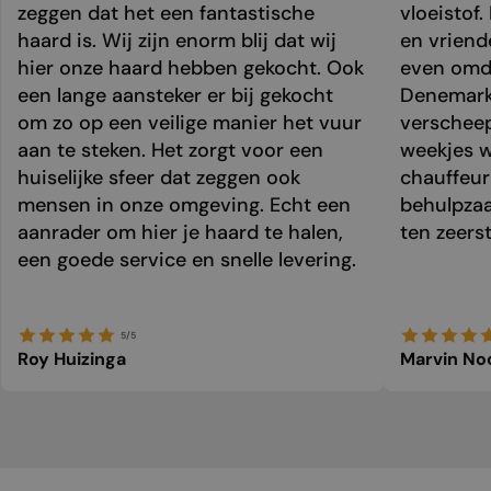
zeggen dat het een fantastische
vloeistof.
haard is. Wij zijn enorm blij dat wij
en vriend
hier onze haard hebben gekocht. Ook
even omda
een lange aansteker er bij gekocht
Denemark
om zo op een veilige manier het vuur
verschee
aan te steken. Het zorgt voor een
weekjes 
huiselijke sfeer dat zeggen ook
chauffeur 
mensen in onze omgeving. Echt een
behulpzaa
aanrader om hier je haard te halen,
ten zeers
een goede service en snelle levering.
5/5
Roy Huizinga
Marvin No