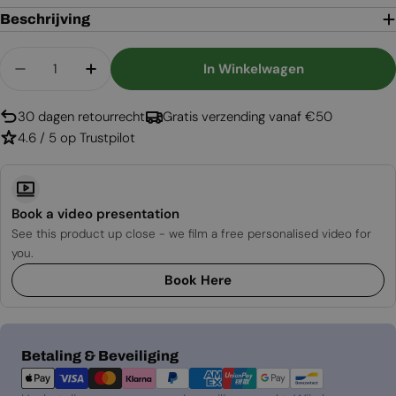
Beschrijving
Aantal
In Winkelwagen
Aantal Verlagen Voor Cool Flame 1000 Glas
Aantal Verhogen Voor Cool Flame 1000
30 dagen retourrecht
Gratis verzending vanaf €50
4.6 / 5 op Trustpilot
Book a video presentation
See this product up close - we film a free personalised video for
you.
Book Here
Betaalmethoden
Betaling & Beveiliging