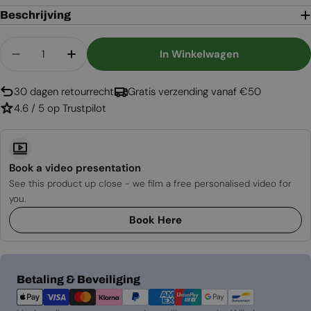
Beschrijving
Aantal
In Winkelwagen
Aantal Verlagen Voor Cool Flame 500 Glas
Aantal Verhogen Voor Cool Flame 500 
30 dagen retourrecht
Gratis verzending vanaf €50
4.6 / 5 op Trustpilot
Book a video presentation
See this product up close - we film a free personalised video for
you.
Book Here
Betaalmethoden
Betaling & Beveiliging