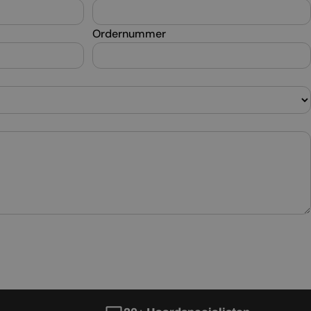
RUSSIAN
Ordernummer
SERBIAN
SLOVAK
SLOVENIAN
SPANISH
SWEDISH
TURKISH
UKRAINIAN