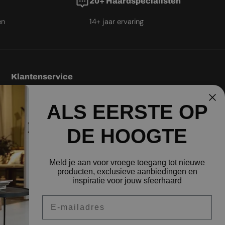
20+ Haardspecialisten
en
14+ jaar ervaring
Klantenservice
Algemene voorwaarden
ALS EERSTE OP
Levering
Besteprijsgarantie
DE HOOGTE
Retourbeleid
Privacybeleid
Meld je aan voor vroege toegang tot nieuwe
producten, exclusieve aanbiedingen en
Verzendbeleid
inspiratie voor jouw sfeerhaard
Veelgestelde vragen
Email