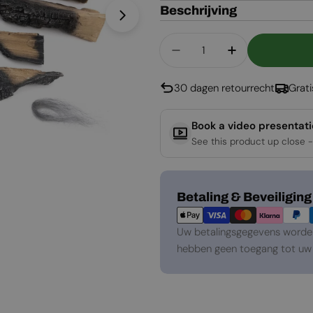
Beschrijving
Open media 1 in een venster
Aantal
Aantal Verlagen Voor 
Aantal Verho
30 dagen retourrecht
Grat
Book a video presentat
See this product up close -
Betaalmethoden
Betaling & Beveiliging
Uw betalingsgegevens worden 
hebben geen toegang tot uw 