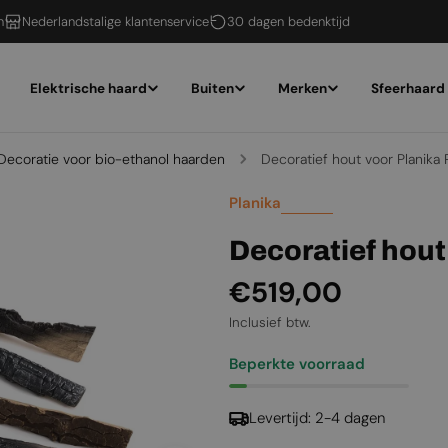
n
Nederlandstalige klantenservice
30 dagen bedenktijd
Elektrische haard
Buiten
Merken
Sfeerhaard
Decoratie voor bio-ethanol haarden
Decoratief hout voor Planika
Planika
Decoratief hou
Normale
€519,00
prijs
Inclusief btw.
Beperkte voorraad
Levertijd: 2-4 dagen