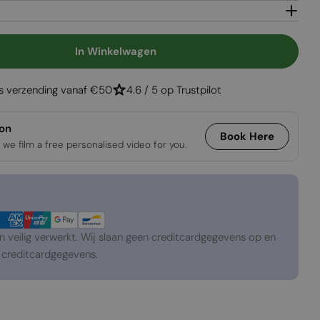
Open media 2 in
In Winkelwagen
Decoratief Hout Voor Planika Panorama
gen Voor Decoratief Hout Voor Planika Panorama
is verzending vanaf €50
4.6 / 5 op Trustpilot
ion
Book Here
 we film a free personalised video for you.
veilig verwerkt. Wij slaan geen creditcardgegevens op en
creditcardgegevens.