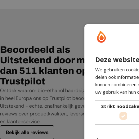
Wij he
kachel 
Beoordeeld als
kan zeg
Deze website
Uitstekend door meer
zijn en
gekocht
dan 511 klanten op
We gebruiken cookie
om zo o
delen ook informati
Trustpilot
steken.
kunnen combineren m
Ontdek waarom bio-ethanol haardeigenaren
zeggen
uw gebruik van hun 
in heel Europa ons op Trustpilot beoordelen als
aanrade
Uitstekend - echte, onafhankelijk geverifieerde
Strikt noodzakel
service
reviews over productkwaliteit, leversnelheid
en klantenservice.
Bekijk alle reviews