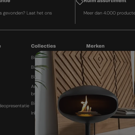
antie
Ruim assortiment
js gevonden? Laat het ons
Meer dan 4.000 product
e
Collecties
Merken
Bio-ethanol wandhaard
Cocoon Fires
Bio-ethanol plafondhaard
Planika Fires
Bio-ethanol kachel
Icon Fires
Automatische bio-ethanol
ScandiFlames
brander
Safretti
Bio-ethanol buitenhaard
deopresentatie
Nordlys Denmark
Inbouw bio-ethanol haard
Westbo of Sweden