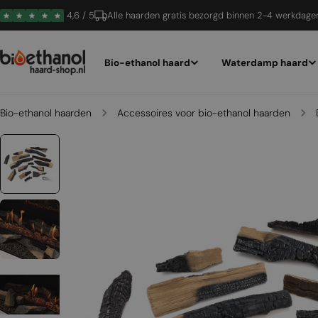
Ga
4,6 / 5
Alle haarden gratis bezorgd binnen 2-4 werkdage
naar
inhoud
Bio-ethanol haard
Waterdamp haard
Bio-ethanol haarden
Accessoires voor bio-ethanol haarden