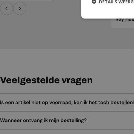
DETAILS WEER
Roy Hui
Veelgestelde vragen
Is een artikel niet op voorraad, kan ik het toch bestellen
Wanneer ontvang ik mijn bestelling?