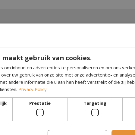
bben de Washington - Zwart bio-ethanol
Wij he
gekocht bij bioethanolhaardshop. En ik
mooie 
gen dat het een fantastische haard is. Wij
uur op 
 maakt gebruik van cookies.
orm blij dat wij hier onze haard hebben
en vri
. Ook een lange aansteker er bij gekocht
het pr
s om inhoud en advertenties te personaliseren en om ons verke
p een veilige manier het vuur aan te
versch
e over uw gebruik van onze site met onze advertentie- en analys
 Het zorgt voor een huiselijke sfeer dat
wachte
et andere informatie die u aan hen heeft verstrekt of die zij h
 ook mensen in onze omgeving. Echt een
vriend
diensten.
Privacy Policy
r om hier je haard te halen, een goede
ten zee
ijk
Prestatie
Targeting
 en snelle levering.