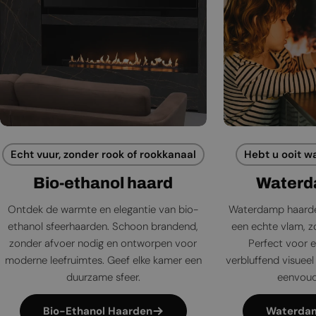
Echt vuur, zonder rook of rookkanaal
Hebt u ooit w
Bio-ethanol haard
Waterd
Ontdek de warmte en elegantie van bio-
Waterdamp haarde
ethanol sfeerhaarden. Schoon brandend,
een echte vlam, zo
zonder afvoer nodig en ontworpen voor
Perfect voor e
moderne leefruimtes. Geef elke kamer een
verbluffend visueel 
duurzame sfeer.
eenvoudi
Bio-Ethanol Haarden
Waterda