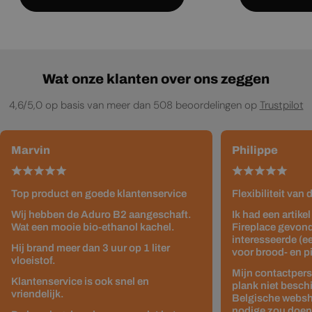
Wat onze klanten over ons zeggen
4,6/5,0 op basis van meer dan 508 beoordelingen op
Trustpilot
Marvin
Philippe
Top product en goede klantenservice
Flexibiliteit van
Wij hebben de Aduro B2 aangeschaft.
Ik had een artike
Wat een mooie bio-ethanol kachel.
Fireplace gevond
interesseerde (e
Hij brand meer dan 3 uur op 1 liter
voor brood- en p
vloeistof.
Mijn contactpers
Klantenservice is ook snel en
plank niet besch
vriendelijk.
Belgische websho
nodige zou doen z