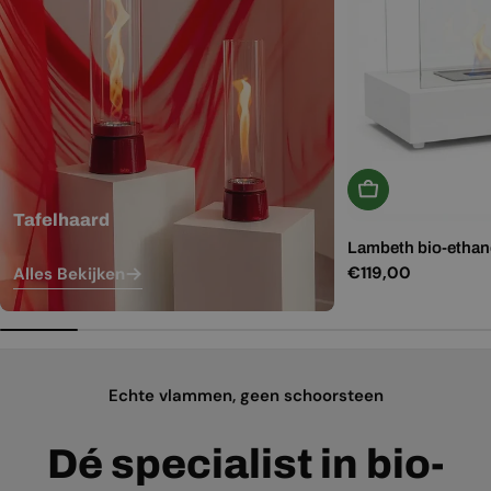
In Winkelwagen
Tafelhaard
Lambeth bio-ethano
Normale
€119,00
Alles Bekijken
prijs
Echte vlammen, geen schoorsteen
Dé specialist in bio-