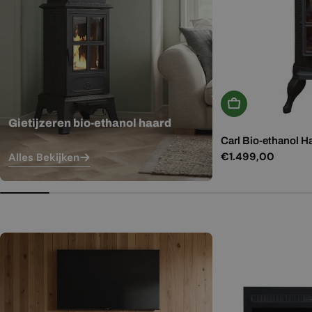
In Winkelwagen
Gietijzeren bio-ethanol haard
Carl Bio-ethanol H
Normale
€1.499,00
Alles Bekijken
prijs