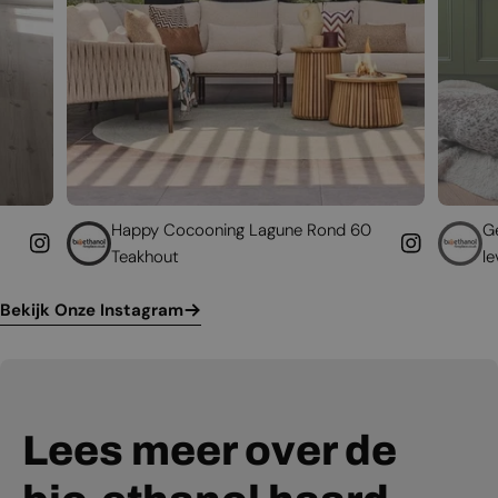
appy Cocooning Lagune Rond 60
Geef uw bestaand
eakhout
leven
Bekijk Onze Instagram
Lees meer over de