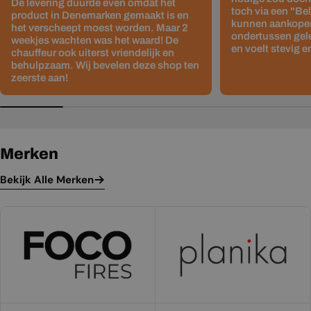
De levering duurde even omdat het
toch via een "Be
product in Denemarken gemaakt is en
kunnen aankopen
het verscheept moest worden. Maar 2
ondertussen gelev
weekjes wachten was het waard! De
en voelt stevig e
chauffeur ook uiterst vriendelijk en
behulpzaam. Wij bevelen deze shop ten
zeerste aan!
Merken
Bekijk Alle Merken