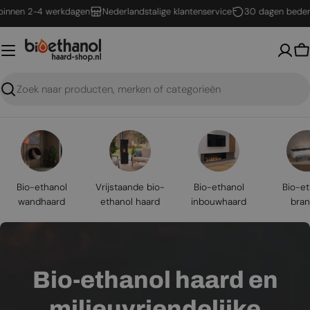
Ga
n 2-4 werkdagen
Nederlandstalige klantenservice
30 dagen bedenktijd
naar
inhoud
W
Zoeken
Bio-ethanol
Vrijstaande bio-
Bio-ethanol
Bio-et
wandhaard
ethanol haard
inbouwhaard
bran
Bio-ethanol haard en
milieuvriendelijke