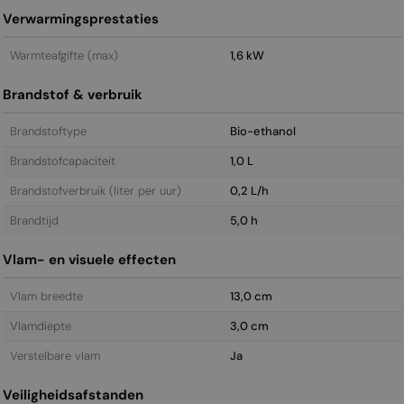
Verwarmingsprestaties
Warmteafgifte (max)
1,6 kW
Brandstof & verbruik
Brandstoftype
Bio-ethanol
Brandstofcapaciteit
1,0 L
Brandstofverbruik (liter per uur)
0,2 L/h
Brandtijd
5,0 h
Vlam- en visuele effecten
Vlam breedte
13,0 cm
Vlamdiepte
3,0 cm
Verstelbare vlam
Ja
Veiligheidsafstanden