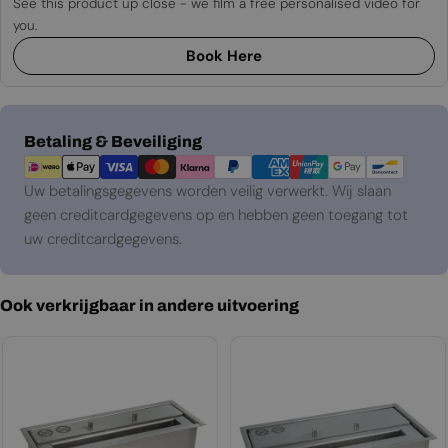
See this product up close - we film a free personalised video for
you.
Book Here
Betaalmethoden
Betaling & Beveiliging
Uw betalingsgegevens worden veilig verwerkt. Wij slaan
geen creditcardgegevens op en hebben geen toegang tot
uw creditcardgegevens.
Ook verkrijgbaar in andere uitvoering