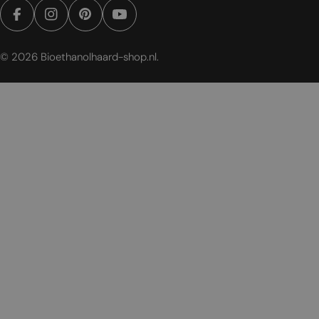
Facebook
Instagram
Pinterest
YouTube
© 2026
Bioethanolhaard-shop.nl
.