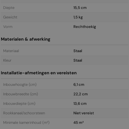
Diepte
15,5 cm
Gewicht
1,5 kg
Vorm
Rechthoekig
Materialen & afwerking
Materiaal
Staal
Kleur
Staal
Installatie-afmetingen en vereisten
Inbouwhoogte (cm)
6,1 cm
Inbouwbreedte (cm)
22,2 cm
Inbouwdiepte (cm)
13,6 cm
Rookkanaal/schoorsteen
Niet vereist
Minimale kamerinhoud (m³)
45 m³