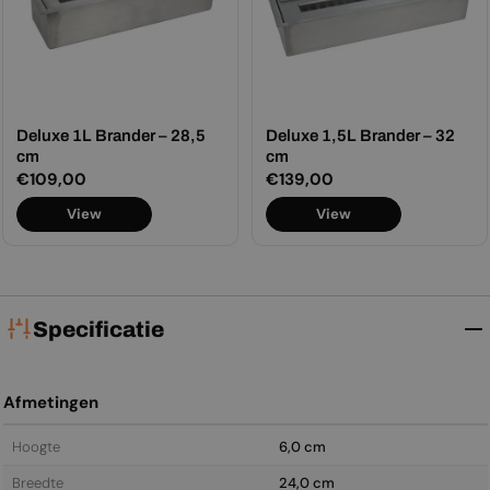
Deluxe 1L Brander – 28,5
Deluxe 1,5L Brander – 32
cm
cm
Normale
€109,00
Normale
€139,00
prijs
prijs
View
View
Specificatie
Afmetingen
Hoogte
6,0 cm
Breedte
24,0 cm