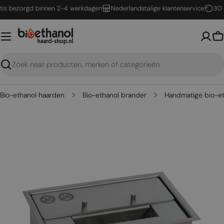
Ga
 bezorgd binnen 2-4 werkdagen
Nederlandstalige klantenservice
30 dag
naar
inhoud
W
Zoeken
Bio-ethanol haarden
Bio-ethanol brander
Handmatige bio-et
Open media 0 in een venster