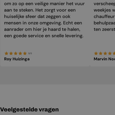
om zo op een veilige manier het vuur
verschee
aan te steken. Het zorgt voor een
weekjes 
huiselijke sfeer dat zeggen ook
chauffeur 
mensen in onze omgeving. Echt een
behulpzaa
aanrader om hier je haard te halen,
ten zeers
een goede service en snelle levering.
5/5
Roy Huizinga
Marvin No
Veelgestelde vragen