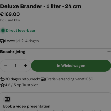
Deluxe Brander - 1 liter - 24 cm
Normale
€169,00
prijs
Inclusief btw.
Direct leverbaar
Levertijd: 2-4 dagen
Beschrijving
Aantal
In Winkelwagen
Aantal Verlagen Voor Deluxe Brander - 1 Liter - 
Aantal Verhogen Voor Deluxe Brander - 
30 dagen retourrecht
Gratis verzending vanaf €50
4.6 / 5 op Trustpilot
Book a video presentation