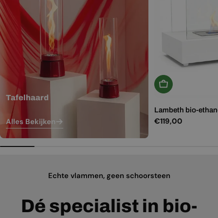
In Winkelwagen
Tafelhaard
Lambeth bio-ethano
Normale
€119,00
Alles Bekijken
prijs
Echte vlammen, geen schoorsteen
Dé specialist in bio-