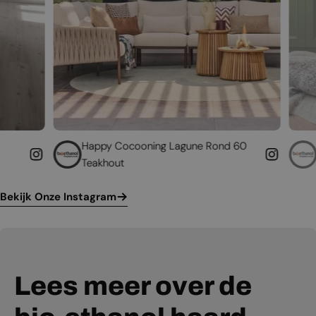
appy Cocooning Lagune Rond 60
Geef uw bestaand
eakhout
leven
Bekijk Onze Instagram
Lees meer over de