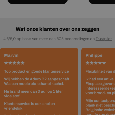
Wat onze klanten over ons zeggen
4,6/5,0 op basis van meer dan 508 beoordelingen op
Trustpilot
Marvin
Philippe
Top product en goede klantenservice
Flexibiliteit van
Wij hebben de Aduro B2 aangeschaft.
Ik had een artike
Wat een mooie bio-ethanol kachel.
Fireplace gevond
interesseerde (e
Hij brand meer dan 3 uur op 1 liter
voor brood- en p
vloeistof.
Mijn contactpers
Klantenservice is ook snel en
plank niet besch
vriendelijk.
Belgische websho
nodige zou doen z