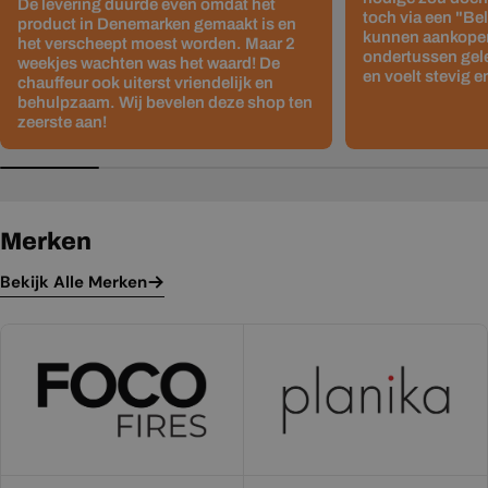
De levering duurde even omdat het
toch via een "Be
product in Denemarken gemaakt is en
kunnen aankopen
het verscheept moest worden. Maar 2
ondertussen gelev
weekjes wachten was het waard! De
en voelt stevig e
chauffeur ook uiterst vriendelijk en
behulpzaam. Wij bevelen deze shop ten
zeerste aan!
Merken
Bekijk Alle Merken