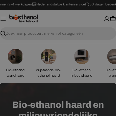
Ga
2-4 werkdagen
Nederlandstalige klantenservice
30 dagen bedenktijd
naar
inhoud
W
Zoeken
Bio-ethanol
Vrijstaande bio-
Bio-ethanol
Bio-et
wandhaard
ethanol haard
inbouwhaard
bran
Bio-ethanol haard en
milieuvriendelijke