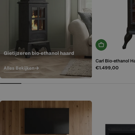
In Winkelwagen
Gietijzeren bio-ethanol haard
Carl Bio-ethanol H
Normale
€1.499,00
Alles Bekijken
prijs