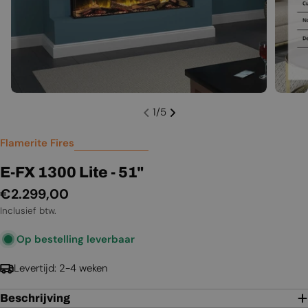
1
/
5
Flamerite Fires
E-FX 1300 Lite - 51"
Normale
€2.299,00
prijs
Inclusief btw.
Op bestelling leverbaar
Levertijd: 2-4 weken
Beschrijving