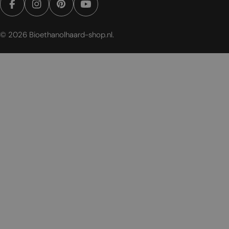
Facebook
Instagram
Pinterest
YouTube
© 2026
Bioethanolhaard-shop.nl
.