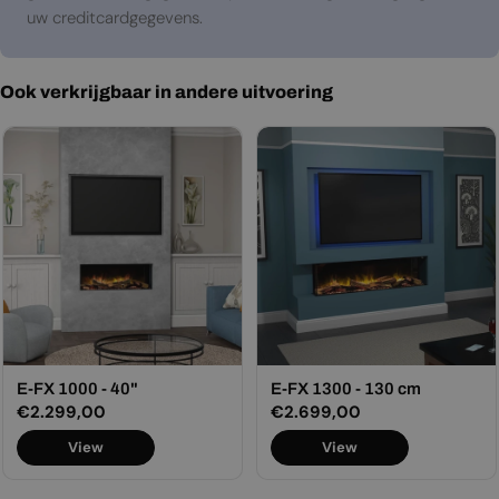
uw creditcardgegevens.
Ook verkrijgbaar in andere uitvoering
E-FX 1000 - 40"
E-FX 1300 - 130 cm
Normale
€2.299,00
Normale
€2.699,00
prijs
prijs
View
View