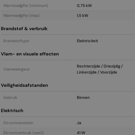
Warmteafgifte (minimum)
0,75 kW
Warmteafgifte (max)
1,5 kW
Brandstof & verbruik
Brandstoftype
Elektriciteit
Vlam- en visuele effecten
Rechterzijde / Driezijdig /
Vlamweergave
Linkerzijde / Voorzijde
Veiligheidsafstanden
Gebruik
Binnen
Elektrisch
Stroomvereisten
Ja
Stroomverbruik (watt)
41 W