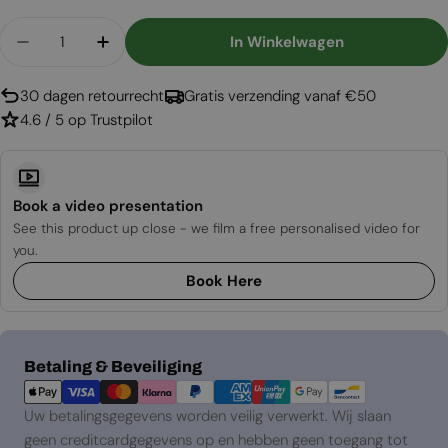
Aantal
In Winkelwagen
Aantal Verlagen Voor E-FX 1300 Lite - 51&quot;
Aantal Verhogen Voor E-FX 1300 Lite -
30 dagen retourrecht
Gratis verzending vanaf €50
4.6 / 5 op Trustpilot
Book a video presentation
See this product up close - we film a free personalised video for
you.
Book Here
Betaalmethoden
Betaling & Beveiliging
Uw betalingsgegevens worden veilig verwerkt. Wij slaan
geen creditcardgegevens op en hebben geen toegang tot