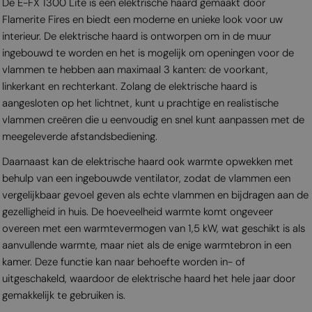
De E-FX 1300 Lite is een elektrische haard gemaakt door
Flamerite Fires en biedt een moderne en unieke look voor uw
interieur. De elektrische haard is ontworpen om in de muur
ingebouwd te worden en het is mogelijk om openingen voor de
vlammen te hebben aan maximaal 3 kanten: de voorkant,
linkerkant en rechterkant. Zolang de elektrische haard is
aangesloten op het lichtnet, kunt u prachtige en realistische
vlammen creëren die u eenvoudig en snel kunt aanpassen met de
meegeleverde afstandsbediening.
Daarnaast kan de elektrische haard ook warmte opwekken met
behulp van een ingebouwde ventilator, zodat de vlammen een
vergelijkbaar gevoel geven als echte vlammen en bijdragen aan de
gezelligheid in huis. De hoeveelheid warmte komt ongeveer
overeen met een warmtevermogen van 1,5 kW, wat geschikt is als
aanvullende warmte, maar niet als de enige warmtebron in een
kamer. Deze functie kan naar behoefte worden in- of
uitgeschakeld, waardoor de elektrische haard het hele jaar door
gemakkelijk te gebruiken is.