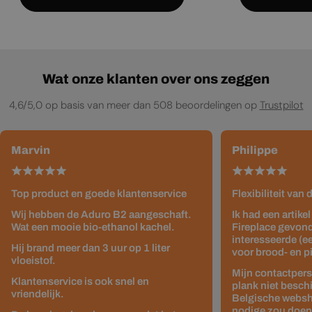
Wat onze klanten over ons zeggen
4,6/5,0 op basis van meer dan 508 beoordelingen op
Trustpilot
Marvin
Philippe
Top product en goede klantenservice
Flexibiliteit van
Wij hebben de Aduro B2 aangeschaft.
Ik had een artike
Wat een mooie bio-ethanol kachel.
Fireplace gevond
interesseerde (e
Hij brand meer dan 3 uur op 1 liter
voor brood- en p
vloeistof.
Mijn contactpers
Klantenservice is ook snel en
plank niet besch
vriendelijk.
Belgische websho
nodige zou doen z