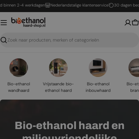
Ga
nen 2-4 werkdagen
Nederlandstalige klantenservice
30 dagen bedenktij
naar
inhoud
W
Zoeken
Bio-ethanol
Vrijstaande bio-
Bio-ethanol
Bio-et
wandhaard
ethanol haard
inbouwhaard
bran
Bio-ethanol haard en
milieuvriendelijke