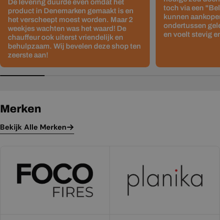
De levering duurde even omdat het
toch via een "Be
product in Denemarken gemaakt is en
kunnen aankopen
het verscheept moest worden. Maar 2
ondertussen gelev
weekjes wachten was het waard! De
en voelt stevig e
chauffeur ook uiterst vriendelijk en
behulpzaam. Wij bevelen deze shop ten
zeerste aan!
Merken
Bekijk Alle Merken