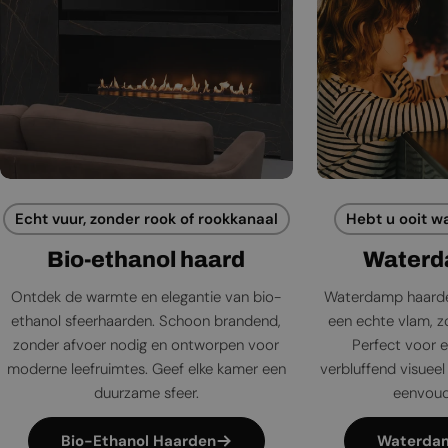
Echt vuur, zonder rook of rookkanaal
Hebt u ooit w
Bio-ethanol haard
Waterd
Ontdek de warmte en elegantie van bio-
Waterdamp haarde
ethanol sfeerhaarden. Schoon brandend,
een echte vlam, zo
zonder afvoer nodig en ontworpen voor
Perfect voor e
moderne leefruimtes. Geef elke kamer een
verbluffend visueel 
duurzame sfeer.
eenvoudi
Bio-Ethanol Haarden
Waterda