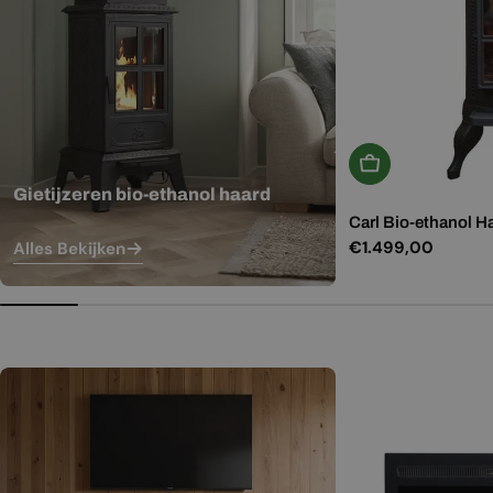
In Winkelwagen
Gietijzeren bio-ethanol haard
Carl Bio-ethanol H
Normale
€1.499,00
Alles Bekijken
prijs