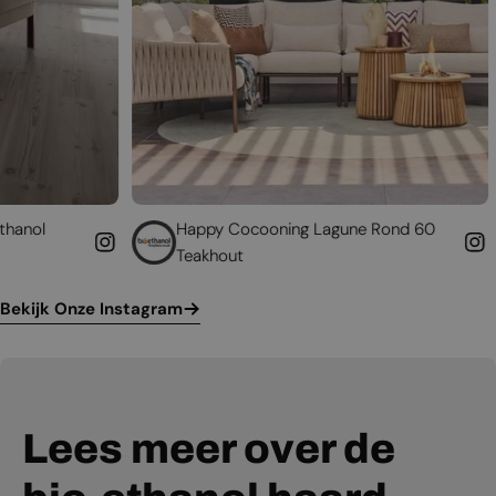
Happy Cocooning Lagune Rond 60
Geef uw b
Teakhout
leven
Bekijk Onze Instagram
Lees meer over de