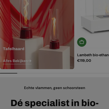
In Winkelwagen
Tafelhaard
Lambeth bio-ethano
Normale
€119,00
Alles Bekijken
prijs
Echte vlammen, geen schoorsteen
Dé specialist in bio-