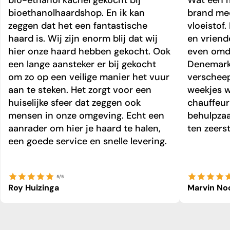
bioethanolhaardshop. En ik kan
brand mee
zeggen dat het een fantastische
vloeistof.
haard is. Wij zijn enorm blij dat wij
en vriend
hier onze haard hebben gekocht. Ook
even omda
een lange aansteker er bij gekocht
Denemark
om zo op een veilige manier het vuur
verschee
aan te steken. Het zorgt voor een
weekjes 
huiselijke sfeer dat zeggen ook
chauffeur 
mensen in onze omgeving. Echt een
behulpzaa
aanrader om hier je haard te halen,
ten zeers
een goede service en snelle levering.
5/5
Roy Huizinga
Marvin No