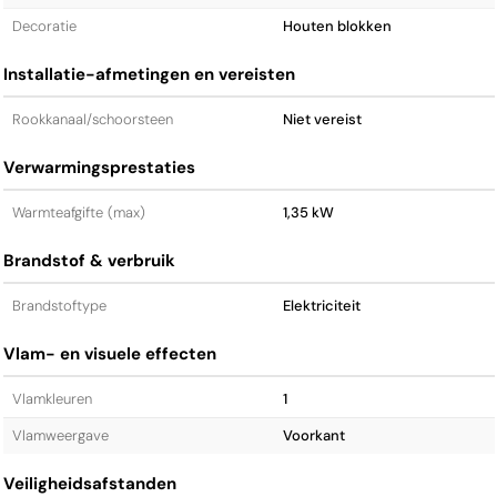
Decoratie
Houten blokken
Installatie-afmetingen en vereisten
Rookkanaal/schoorsteen
Niet vereist
Verwarmingsprestaties
Warmteafgifte (max)
1,35 kW
Brandstof & verbruik
Brandstoftype
Elektriciteit
Vlam- en visuele effecten
Vlamkleuren
1
Vlamweergave
Voorkant
Veiligheidsafstanden