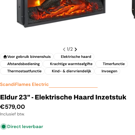
1
/
2
Voor gebruik binnenshuis
Elektrische haard
Afstandsbediening
Krachtige warmteafgifte
Timerfunctie
Thermostaatfunctie
Kind- & diervriendelijk
Invoegen
ScandiFlames Electric
Eldur 23" - Elektrische Haard Inzetstuk
Normale
€579,00
prijs
Inclusief btw.
Direct leverbaar