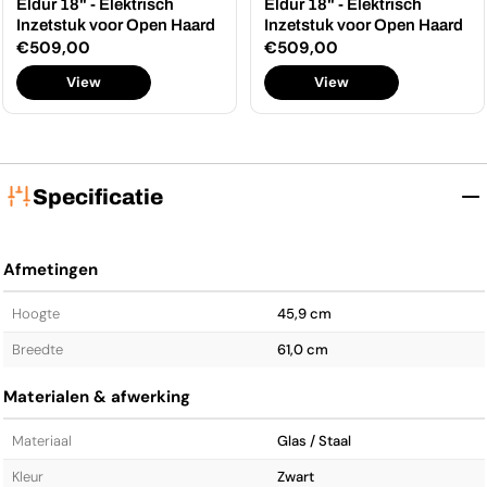
Eldur 18" - Elektrisch
Eldur 18" - Elektrisch
Inzetstuk voor Open Haard
Inzetstuk voor Open Haard
Normale
€509,00
Normale
€509,00
prijs
prijs
View
View
Specificatie
Afmetingen
Hoogte
45,9 cm
Breedte
61,0 cm
Materialen & afwerking
Materiaal
Glas / Staal
Kleur
Zwart