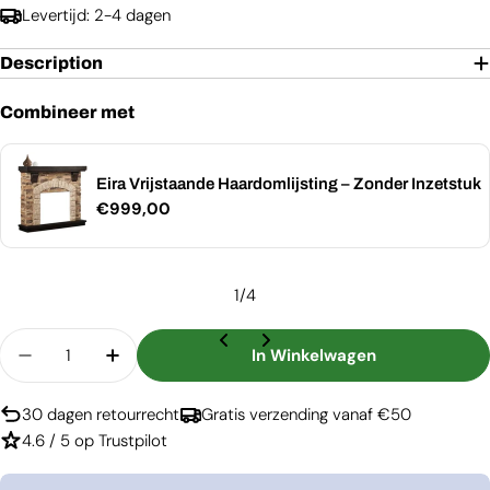
Levertijd: 2-4 dagen
Description
Combineer met
Eira Vrijstaande Haardomlijsting – Zonder Inzetstuk
Normale
€999,00
prijs
1
/
4
Aantal
In Winkelwagen
Aantal Verlagen Voor Eldur 23&quot; - Elektrisc
Aantal Verhogen Voor Eldur 23&quot; - 
30 dagen retourrecht
Gratis verzending vanaf €50
4.6 / 5 op Trustpilot