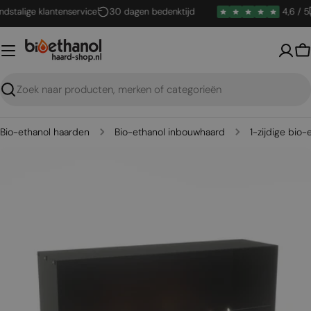
Ga
lige klantenservice
30 dagen bedenktijd
4,6 / 5
A
naar
inhoud
W
Zoeken
Bio-ethanol haarden
Bio-ethanol inbouwhaard
1-zijdige bio
Open media 7 in een venster