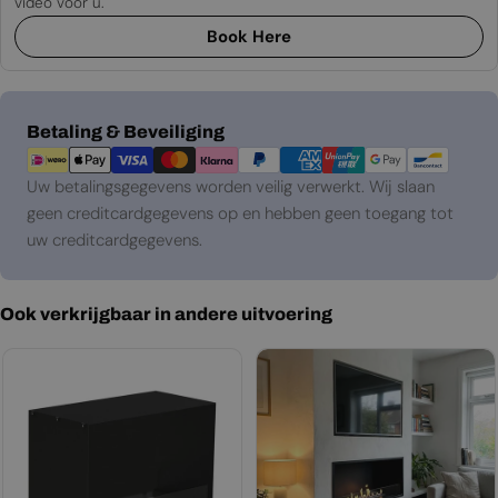
video voor u.
Book Here
Betaalmethoden
Betaling & Beveiliging
Uw betalingsgegevens worden veilig verwerkt. Wij slaan
geen creditcardgegevens op en hebben geen toegang tot
uw creditcardgegevens.
Ook verkrijgbaar in andere uitvoering