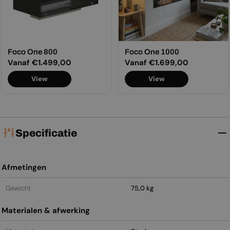
Foco One 800
Foco One 1000
Normale
Vanaf €1.499,00
Normale
Vanaf €1.699,00
prijs
prijs
View
View
Specificatie
Afmetingen
Gewicht
75,0 kg
Materialen & afwerking