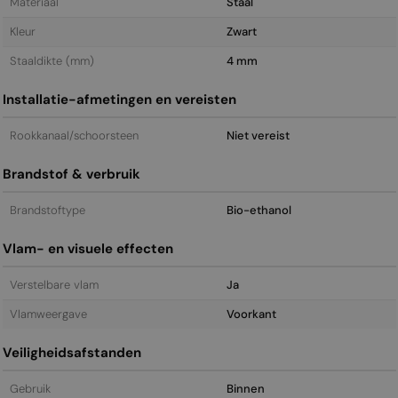
Materiaal
Staal
Kleur
Zwart
Staal­dikte (mm)
4 mm
Installatie-afmetingen en vereisten
Rookkanaal/schoorsteen
Niet vereist
Brandstof & verbruik
Brandstoftype
Bio-ethanol
Vlam- en visuele effecten
Verstelbare vlam
Ja
Vlamweergave
Voorkant
Veiligheidsafstanden
Gebruik
Binnen