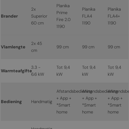
Planika
2x
Planika
Planika
Prime
Brander
Superior
FLA4
FLA4+
Fire 2.0
60 cm
1190
1190
1190
2x 45
Vlamlengte
99 cm
99 cm
99 cm
cm
3.3 -
Tot 9,4
Tot 9,4
Tot 9,4
Warmteafgifte
6.6 kW
kW
kW
kW
Afstandsbediening
Afstandsbediening
Afstandsbe
+ App +
+ App +
+ App +
Bediening
Handmatig
*Smart
*Smart
*Smart
home
home
home
Handmatig