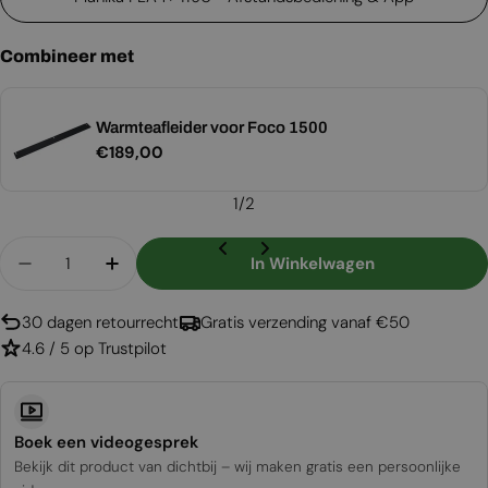
Combineer met
Warmteafleider voor Foco 1500
Normale
€189,00
prijs
1
/
2
Aantal
In Winkelwagen
Aantal Verlagen Voor Foco One 1500
Aantal Verhogen Voor Foco One 1500
30 dagen retourrecht
Gratis verzending vanaf €50
4.6 / 5 op Trustpilot
Boek een videogesprek
Bekijk dit product van dichtbij – wij maken gratis een persoonlijke