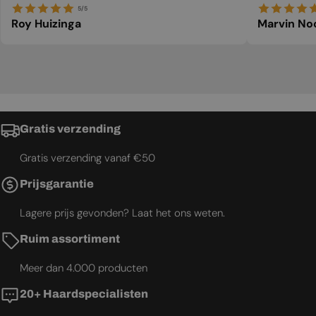
5/5
Roy Huizinga
Marvin No
Gratis verzending
Gratis verzending vanaf €50
Prijsgarantie
Lagere prijs gevonden? Laat het ons weten.
Ruim assortiment
Meer dan 4.000 producten
20+ Haardspecialisten