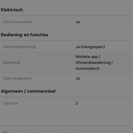
Elektrisch
Stroomvereisten
Ja
Bediening en functies
Afstandsbediening
Ja (inbegrepen)
Mobiele app /
Bediening
Afstandsbediening /
Automatisch
Glas inbegrepen
Ja
Algemeen / commercieel
Garantie
2