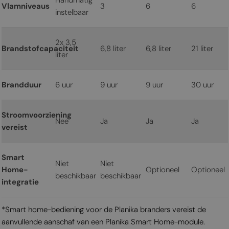
Vlamniveaus
3
6
6
instelbaar
2x 3,5
Brandstofcapaciteit
6,8 liter
6,8 liter
21 liter
liter
Brandduur
6 uur
9 uur
9 uur
30 uur
Stroomvoorziening
Nee
Ja
Ja
Ja
vereist
Smart
Niet
Niet
Home-
Optioneel
Optioneel
beschikbaar
beschikbaar
integratie
*Smart home-bediening voor de Planika branders vereist de
aanvullende aanschaf van een Planika Smart Home-module.