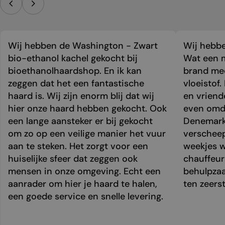
Wij hebben de Washington - Zwart
Wij hebbe
bio-ethanol kachel gekocht bij
Wat een m
bioethanolhaardshop. En ik kan
brand mee
zeggen dat het een fantastische
vloeistof.
haard is. Wij zijn enorm blij dat wij
en vriend
hier onze haard hebben gekocht. Ook
even omda
een lange aansteker er bij gekocht
Denemark
om zo op een veilige manier het vuur
verschee
aan te steken. Het zorgt voor een
weekjes 
huiselijke sfeer dat zeggen ook
chauffeur 
mensen in onze omgeving. Echt een
behulpzaa
aanrader om hier je haard te halen,
ten zeers
een goede service en snelle levering.