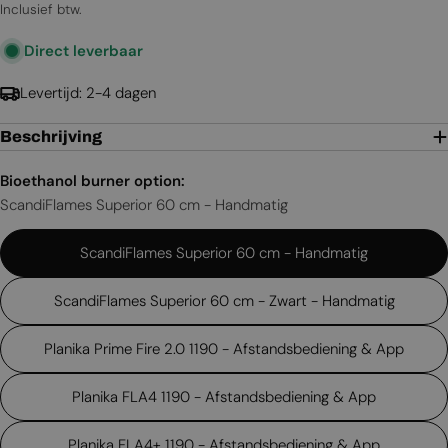
prijs
Inclusief btw.
Direct leverbaar
Levertijd: 2-4 dagen
Beschrijving
Bioethanol burner option:
ScandiFlames Superior 60 cm - Handmatig
ScandiFlames Superior 60 cm - Handmatig
ScandiFlames Superior 60 cm - Zwart - Handmatig
Planika Prime Fire 2.0 1190 - Afstandsbediening & App
Planika FLA4 1190 - Afstandsbediening & App
Planika FLA4+ 1190 - Afstandsbediening & App