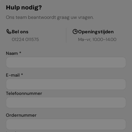
Gebruikershandleiding
Hulp nodig?
Ons team beantwoordt graag uw vragen.
Productblad
Bel ons
Openingstijden
01224 011575
Ma–vr, 10.00–14.00
Naam
*
E-mail
*
Telefoonnummer
Ordernummer