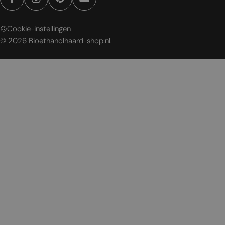
Facebook
Instagram
Pinterest
YouTube
Cookie-instellingen
© 2026
Bioethanolhaard-shop.nl
.