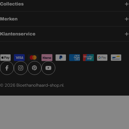
Collecties
Merken
Klantenservice
Betaalmethoden
Facebook
Instagram
Pinterest
YouTube
© 2026
Bioethanolhaard-shop.nl
.