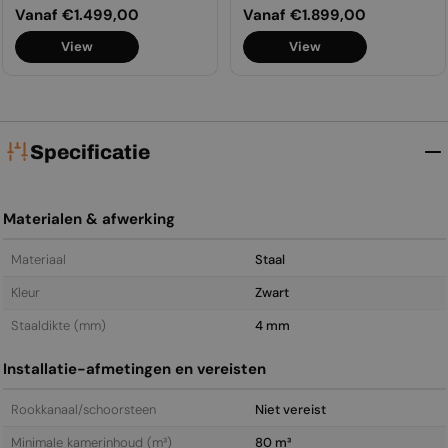
Normale
Vanaf €1.499,00
Normale
Vanaf €1.899,00
prijs
prijs
View
View
Specificatie
Materialen & afwerking
Materiaal
Staal
Kleur
Zwart
Staal­dikte (mm)
4 mm
Installatie-afmetingen en vereisten
Rookkanaal/schoorsteen
Niet vereist
Minimale kamerinhoud (m³)
80 m³