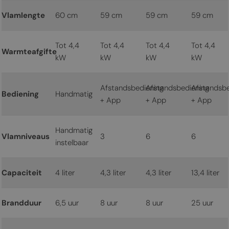
Vlamlengte
60 cm
59 cm
59 cm
59 cm
Tot 4,4
Tot 4,4
Tot 4,4
Tot 4,4
Warmteafgifte
kW
kW
kW
kW
Afstandsbediening
Afstandsbediening
Afstandsbe
Bediening
Handmatig
+ App
+ App
+ App
Handmatig
Vlamniveaus
3
6
6
instelbaar
Capaciteit
4 liter
4,3 liter
4,3 liter
13,4 liter
Brandduur
6,5 uur
8 uur
8 uur
25 uur