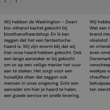
Wij hebben de Washington - Zwart
Wij hebbe
bio-ethanol kachel gekocht bij
Wat een m
bioethanolhaardshop. En ik kan
brand mee
zeggen dat het een fantastische
vloeistof.
haard is. Wij zijn enorm blij dat wij
en vriend
hier onze haard hebben gekocht. Ook
even omda
een lange aansteker er bij gekocht
Denemark
om zo op een veilige manier het vuur
verschee
aan te steken. Het zorgt voor een
weekjes 
huiselijke sfeer dat zeggen ook
chauffeur 
mensen in onze omgeving. Echt een
behulpzaa
aanrader om hier je haard te halen,
ten zeers
een goede service en snelle levering.