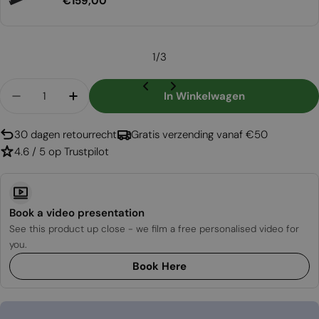
Normale
€159,00
prijs
1
/
3
Aantal
In Winkelwagen
Aantal Verlagen Voor Foco Room Divider 1000
Aantal Verhogen Voor Foco Room Divid
30 dagen retourrecht
Gratis verzending vanaf €50
4.6 / 5 op Trustpilot
Book a video presentation
See this product up close - we film a free personalised video for
you.
Book Here