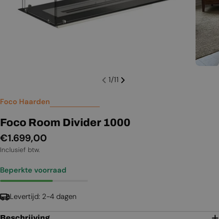
1
/
11
Foco Haarden
Foco Room Divider 1000
Normale
€1.699,00
prijs
Inclusief btw.
Beperkte voorraad
Levertijd: 2-4 dagen
Beschrijving