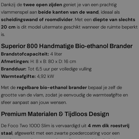
Dankzij de
twee open zijden
geniet je van een prachtig
vlammenspel aan
beide kanten van de wand
, ideaal als
scheidingswand of roomdivider
. Met een
diepte van slechts
20 cm
is dit model uitermate geschikt wanneer de ruimte beperkt
is.
Superior 800 Handmatige Bio-ethanol Brander
Brandstofcapaciteit:
4 liter
Afmetingen:
H: 8 x B: 80 x D: 16 cm
Brandduur:
Tot 6,5 uur per volledige vulling
Warmteafgifte:
4,92 kW
Met de
regelbare bio-ethanol brander
bepaal je zelf de
grootte van de vlam, zodat je eenvoudig de warmteafgifte en
sfeer aanpast aan jouw wensen.
Premium Materialen & Tijdloos Design
De Foco Two 1000 Slim is vervaardigd uit
4 mm dik roestvrij
staal
, afgewerkt met een zwarte poedercoating voor een