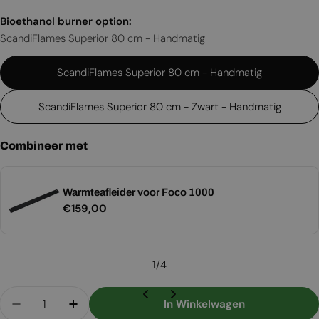
Bioethanol burner option:
ScandiFlames Superior 80 cm - Handmatig
ScandiFlames Superior 80 cm - Handmatig
ScandiFlames Superior 80 cm - Zwart - Handmatig
Combineer met
Warmteafleider voor Foco 1000
Normale
€159,00
prijs
1
/
4
Aantal
In Winkelwagen
Aantal Verlagen Voor Foco Two 1000 Slim
Aantal Verhogen Voor Foco Two 1000 S