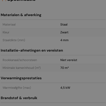
Materialen & afwerking
Materiaal
Staal
Kleur
Zwart
Staal­dikte (mm)
4 mm
Installatie-afmetingen en vereisten
Rookkanaal/schoorsteen
Niet vereist
Minimale kamerinhoud (m³)
70 m³
Verwarmingsprestaties
Warmteafgifte (max)
4,5 kW
Brandstof & verbruik