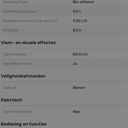
Brandstoftype
Bio-ethanol
Brandstofcapaciteit
4,0 L
Brandstofverbruik (liter per uur)
0,62 L/h
Brandtijd
6,5 h
Vlam- en visuele effecten
Vlam breedte
60,0 cm
Verstelbare vlam
Ja
Veiligheidsafstanden
Gebruik
Binnen
Elektrisch
Stroomvereisten
Nee
Bediening en functies