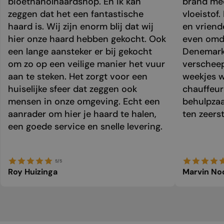
bioethanolhaardshop. En ik kan
brand mee
zeggen dat het een fantastische
vloeistof.
haard is. Wij zijn enorm blij dat wij
en vriend
hier onze haard hebben gekocht. Ook
even omda
een lange aansteker er bij gekocht
Denemark
om zo op een veilige manier het vuur
verschee
aan te steken. Het zorgt voor een
weekjes 
huiselijke sfeer dat zeggen ook
chauffeur 
mensen in onze omgeving. Echt een
behulpzaa
aanrader om hier je haard te halen,
ten zeers
een goede service en snelle levering.
5/5
Roy Huizinga
Marvin No