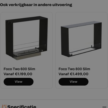
Ook verkrijgbaar in andere uitvoering
Foco Two 600 Slim
Foco Two 800 Slim
Normale
Vanaf €1.199,00
Normale
Vanaf €1.499,00
prijs
prijs
View
View
Specificatie