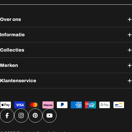
Over ons
Informatie
Collecties
Merken
Klantenservice
Betaalmethoden
Facebook
Instagram
Pinterest
YouTube