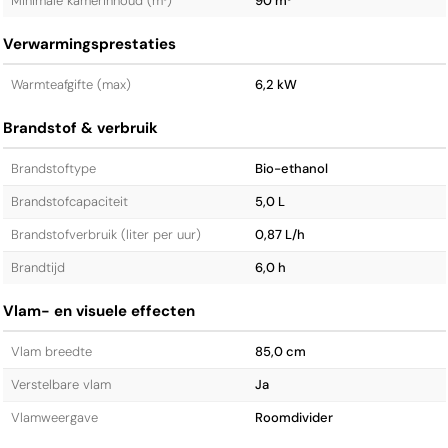
Minimale kamerinhoud (m³)
90 m³
Verwarmingsprestaties
Warmteafgifte (max)
6,2 kW
Brandstof & verbruik
Brandstoftype
Bio-ethanol
Brandstofcapaciteit
5,0 L
Brandstofverbruik (liter per uur)
0,87 L/h
Brandtijd
6,0 h
Vlam- en visuele effecten
Vlam breedte
85,0 cm
Verstelbare vlam
Ja
Vlamweergave
Roomdivider