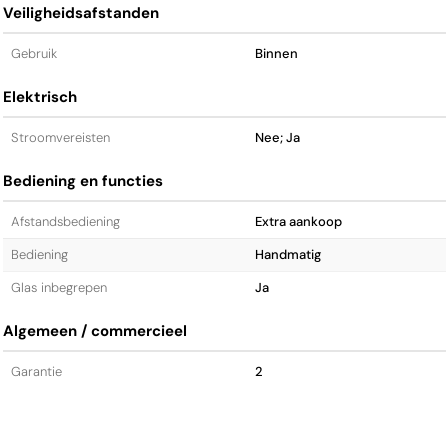
Veiligheidsafstanden
Gebruik
Binnen
Elektrisch
Stroomvereisten
Nee; Ja
Bediening en functies
Afstandsbediening
Extra aankoop
Bediening
Handmatig
Glas inbegrepen
Ja
Algemeen / commercieel
Garantie
2