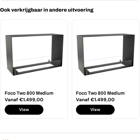
Ook verkrijgbaar in andere uitvoering
Foco Two 800 Medium
Foco Two 800 Medium
Normale
Vanaf €1.499,00
Normale
Vanaf €1.499,00
prijs
prijs
View
View