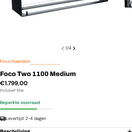
1
/
4
Foco Haarden
Foco Two 1100 Medium
Normale
€1.799,00
prijs
Inclusief btw.
Beperkte voorraad
Levertijd: 2-4 dagen
Beschrijving