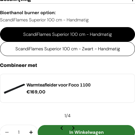
Bioethanol burner option:
ScandiFlames Superior 100 cm - Handmatig
ScandiFlames Superior 100 cm - Handmatig
ScandiFlames Superior 100 cm - Zwart - Handmatig
Combineer met
Warmteafleider voor Foco 1100
Normale
€169,00
prijs
1
/
4
Aantal
In Winkelwagen