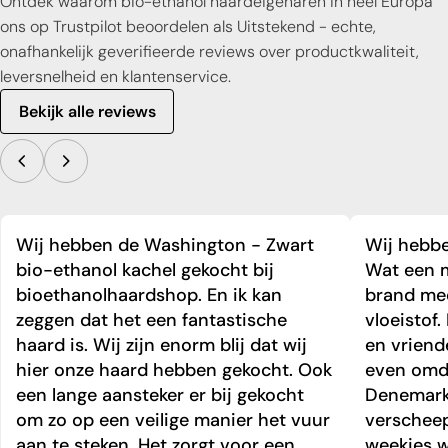
Ontdek waarom bio-ethanol haardeigenaren in heel Europa
ons op Trustpilot beoordelen als Uitstekend - echte,
onafhankelijk geverifieerde reviews over productkwaliteit,
leversnelheid en klantenservice.
Bekijk alle reviews
Wij hebben de Washington - Zwart
Wij hebbe
bio-ethanol kachel gekocht bij
Wat een m
bioethanolhaardshop. En ik kan
brand mee
zeggen dat het een fantastische
vloeistof.
haard is. Wij zijn enorm blij dat wij
en vriend
hier onze haard hebben gekocht. Ook
even omda
een lange aansteker er bij gekocht
Denemark
om zo op een veilige manier het vuur
verschee
aan te steken. Het zorgt voor een
weekjes 