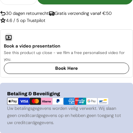
Aantal Verlagen Voor Foco Two 1100 Medium
Aantal Verhogen Voor Foco Two 1100 
30 dagen retourrecht
Gratis verzending vanaf €50
4.6 / 5 op Trustpilot
Book a video presentation
See this product up close - we film a free personalised video for
you.
Book Here
Betaalmethoden
Betaling & Beveiliging
Uw betalingsgegevens worden veilig verwerkt. Wij slaan
geen creditcardgegevens op en hebben geen toegang tot
uw creditcardgegevens.