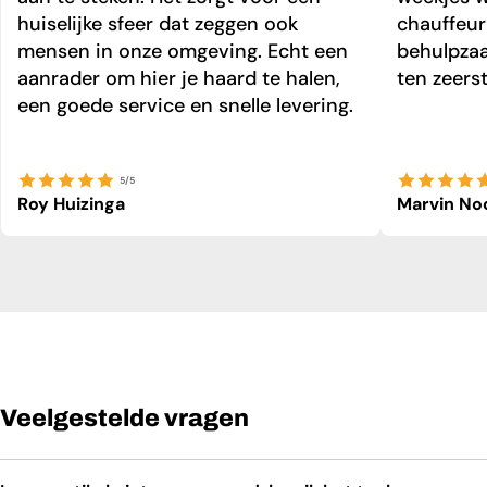
huiselijke sfeer dat zeggen ook
chauffeur 
mensen in onze omgeving. Echt een
behulpzaa
aanrader om hier je haard te halen,
ten zeers
een goede service en snelle levering.
5/5
Roy Huizinga
Marvin No
Veelgestelde vragen